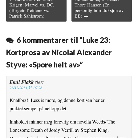
Post navigation
Krigen: Marvel vs. DC.
Thore Hansen (En
(Torgeir Treidene vs.
personlig introduksjon av
b
t
l
e
l
Patrick Sahlstrøm)
BB) →
o
e
r
r
o
r
e
6 kommentarer til “
Luke 23:
k
s
Kortprosa av Nicolai Alexander
t
Styve: «Spore helt av»
”
Emil Flakk
sier:
23/12-2023, kl. 07:28
Knallbra!! Less is more, og denne kortisen her er
prakteksempel på nettopp det.
Innholdet minner meg forøvrig om novella Weeds/ The
Lonesome Death of Jordy Verrill av Stephen King.