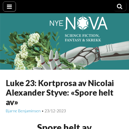
Nye NOVA
Luke 23: Kortprosa av Nicolai
Alexander Styve: «Spore helt
av»
Bjarne Benjaminsen
23/12-2023
•
Spore helt av