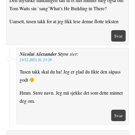
Den mystiske handlingen satt til et hus minner meg også om
Tom Waits sin `sang`What’s He Building in There?
Uansett, tusen takk for at jeg fikk lese denne flotte teksten
Svar
Nicolai Alexander Styve
sier:
23/12-2023, kl. 23:28
Tusen takk skal du ha! Jeg er glad du likte den såpass
godt
Hmm. Store navn. Jeg må sjekke det som dette minnet
deg om.
Svar