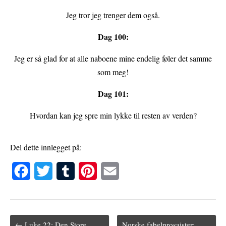
Jeg tror jeg trenger dem også.
Dag 100:
Jeg er så glad for at alle naboene mine endelig føler det samme
som meg!
Dag 101:
Hvordan kan jeg spre min lykke til resten av verden?
Del dette innlegget på:
F
T
T
P
E
a
w
u
i
m
c
i
m
n
a
← Luke 22: Den Store
Norske fabelprosaister:
e
t
b
t
i