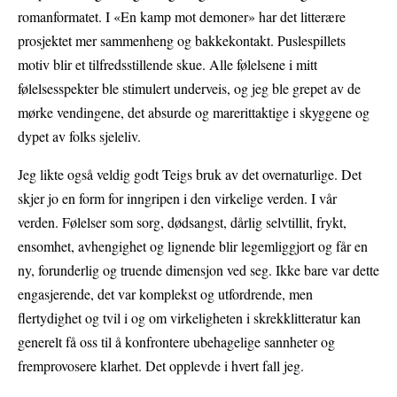
romanformatet. I «En kamp mot demoner» har det litterære
prosjektet mer sammenheng og bakkekontakt. Puslespillets
motiv blir et tilfredsstillende skue. Alle følelsene i mitt
følelsesspekter ble stimulert underveis, og jeg ble grepet av de
mørke vendingene, det absurde og marerittaktige i skyggene og
dypet av folks sjeleliv.
Jeg likte også veldig godt Teigs bruk av det overnaturlige. Det
skjer jo en form for inngripen i den virkelige verden. I vår
verden. Følelser som sorg, dødsangst, dårlig selvtillit, frykt,
ensomhet, avhengighet og lignende blir legemliggjort og får en
ny, forunderlig og truende dimensjon ved seg. Ikke bare var dette
engasjerende, det var komplekst og utfordrende, men
flertydighet og tvil i og om virkeligheten i skrekklitteratur kan
generelt få oss til å konfrontere ubehagelige sannheter og
fremprovosere klarhet. Det opplevde i hvert fall jeg.