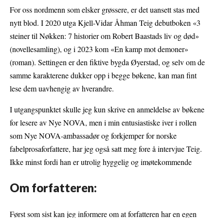
For oss nordmenn som elsker grøssere, er det uansett stas med
nytt blod. I 2020 utga Kjell-Vidar Åhman Teig debutboken «3
steiner til Nøkken: 7 historier om Robert Baastads liv og død»
(novellesamling), og i 2023 kom «En kamp mot demoner»
(roman). Settingen er den fiktive bygda Øyerstad, og selv om de
samme karakterene dukker opp i begge bøkene, kan man fint
lese dem uavhengig av hverandre.
I utgangspunktet skulle jeg kun skrive en anmeldelse av bøkene
for lesere av Nye NOVA, men i min entusiastiske iver i rollen
som Nye NOVA-ambassadør og forkjemper for norske
fabelprosaforfattere, har jeg også satt meg fore å intervjue Teig.
Ikke minst fordi han er utrolig hyggelig og imøtekommende
Om forfatteren:
Først som sist kan jeg informere om at forfatteren har en egen