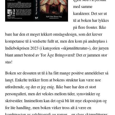
med samme
karakterer. Det ser ut
til at boken har lykkes
på flere fronter. Ikke
bare har den et meget lekkert omslagsdesign, som det krever
kompetanse til å verdsette fullt ut, men den kom på andreplass i
Indiebokprisen 2023 (i kategorien «skjønnlitteratur»), der juryen
blant annet bestod av Tor Åge Bringsværd! Det er jammen stor
stas!
Boken ser dessuten ut til å ha fått mange positive anmeldelser så
langt. Enkelte trekker frem at bokens struktur kan være noe
utfordrende, og der er jeg enig. Ikke bare har den et stort
persongalleri, men det veksles mellom tider, synsvinkler og
skrivestiler. Innimellom kan det også bli litt mye eksposisjon og
for lite handling, men boken virker tross alt å være en
kombinasjon av selvbiografi og roman – en slags skjønnlitterær