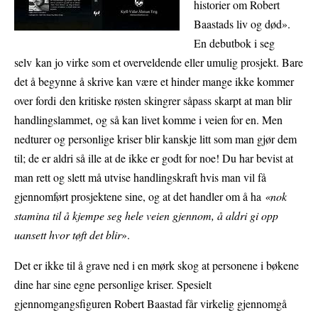
historier om Robert
Baastads liv og død».
En debutbok i seg
selv kan jo virke som et overveldende eller umulig prosjekt. Bare
det å begynne å skrive kan være et hinder mange ikke kommer
over fordi den kritiske røsten skingrer såpass skarpt at man blir
handlingslammet, og så kan livet komme i veien for en. Men
nedturer og personlige kriser blir kanskje litt som man gjør dem
til; de er aldri så ille at de ikke er godt for noe! Du har bevist at
man rett og slett må utvise handlingskraft hvis man vil få
gjennomført prosjektene sine, og at det handler om å ha
«nok
stamina til å kjempe seg hele veien gjennom, å aldri gi opp
uansett hvor tøft det blir
».
Det er ikke til å grave ned i en mørk skog at personene i bøkene
dine har sine egne personlige kriser. Spesielt
gjennomgangsfiguren Robert Baastad får virkelig gjennomgå