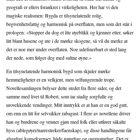
geografi er ellers forankret i virkeligheten. Her har vi den
magiske realismen: Bygda er tilsynelatende rolig,
begivenhetsfattig og harmonisk på overflaten, men som det står i
prologen: «Stopper du dog et lite øyeblikk og kjenner etter, søker
litt blant husene og ute i de mørke skogene, så vil du merke at
det er noe mer under overflaten. Noe udefinerbart et sted lang
der nede, som følger deg med sultne øyne.»
En tilsynelatende harmonisk bygd som skjuler mørke
hemmeligheter er en velkjent, men velfungerende trope.
Novellesamlingen belyser dette stedet fra flere sider, og det
samme med livet til Robert, som tar stadig sorgfulle og
urovekkende vendinger. Mitt inntrykk er at han er en god gutt,
om enn en litt for selvsikker rabagast. I flere av novellene driver
han og brødrene og venner gjøn med folk eller utfører såkalte
hyss (ablegøyer/narrestreker/faenskap), og disse handlingene får
alvorlige konsekvenser, både naturlige og overnaturlige. Det er