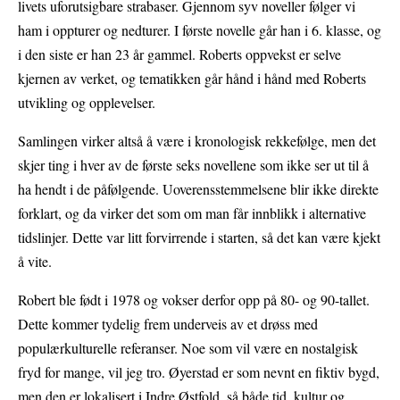
livets uforutsigbare strabaser. Gjennom syv noveller følger vi
ham i oppturer og nedturer. I første novelle går han i 6. klasse, og
i den siste er han 23 år gammel. Roberts oppvekst er selve
kjernen av verket, og tematikken går hånd i hånd med Roberts
utvikling og opplevelser.
Samlingen virker altså å være i kronologisk rekkefølge, men det
skjer ting i hver av de første seks novellene som ikke ser ut til å
ha hendt i de påfølgende. Uoverensstemmelsene blir ikke direkte
forklart, og da virker det som om man får innblikk i alternative
tidslinjer. Dette var litt forvirrende i starten, så det kan være kjekt
å vite.
Robert ble født i 1978 og vokser derfor opp på 80- og 90-tallet.
Dette kommer tydelig frem underveis av et drøss med
populærkulturelle referanser. Noe som vil være en nostalgisk
fryd for mange, vil jeg tro. Øyerstad er som nevnt en fiktiv bygd,
men den er lokalisert i Indre Østfold, så både tid, kultur og