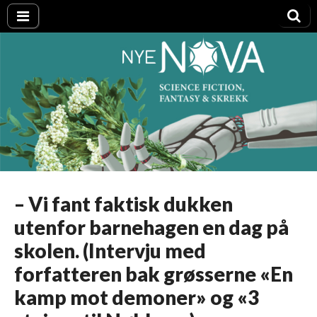
Nye NOVA
– Vi fant faktisk dukken
utenfor barnehagen en dag på
skolen. (Intervju med
forfatteren bak grøsserne «En
kamp mot demoner» og «3