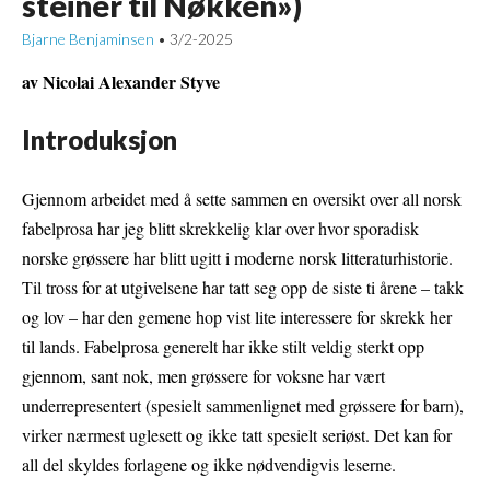
steiner til Nøkken»)
Bjarne Benjaminsen
3/2-2025
•
av Nicolai Alexander Styve
Introduksjon
Gjennom arbeidet med å sette sammen en oversikt over all norsk
fabelprosa har jeg blitt skrekkelig klar over hvor sporadisk
norske grøssere har blitt ugitt i moderne norsk litteraturhistorie.
Til tross for at utgivelsene har tatt seg opp de siste ti årene – takk
og lov – har den gemene hop vist lite interessere for skrekk her
til lands. Fabelprosa generelt har ikke stilt veldig sterkt opp
gjennom, sant nok, men grøssere for voksne har vært
underrepresentert (spesielt sammenlignet med grøssere for barn),
virker nærmest uglesett og ikke tatt spesielt seriøst.
Det kan for
all del skyldes forlagene og ikke nødvendigvis leserne.