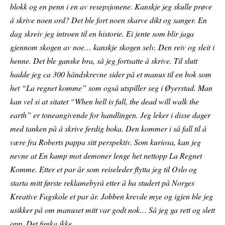
blokk og en penn i en av resepsjonene. Kanskje jeg skulle prøve
å skrive noen ord? Det ble fort noen skarve dikt og sanger. En
dag skreiv jeg introen til en historie. Ei jente som blir jaga
gjennom skogen av noe… kanskje skogen selv. Den reiv og sleit i
henne. Det ble ganske bra, så jeg fortsatte å skrive. Til slutt
hadde jeg ca 300 håndskrevne sider på et manus til en bok som
het “La regnet komme” som også utspiller seg i Øyerstad. Man
kan vel si at sitatet “When hell is full, the dead will walk the
earth” er toneangivende for handlingen. Jeg leker i disse dager
med tanken på å skrive ferdig boka. Den kommer i så fall til å
være fra Roberts pappa sitt perspektiv. Som kuriosa, kan jeg
nevne at En kamp mot demoner lenge het nettopp La Regnet
Komme. Etter et par år som reiseleder flytta jeg til Oslo og
starta mitt første reklamebyrå etter å ha studert på Norges
Kreative Fagskole et par år. Jobben krevde mye og igjen ble jeg
usikker på om manuset mitt var godt nok… Så jeg ga rett og slett
opp. Det funka ikke.