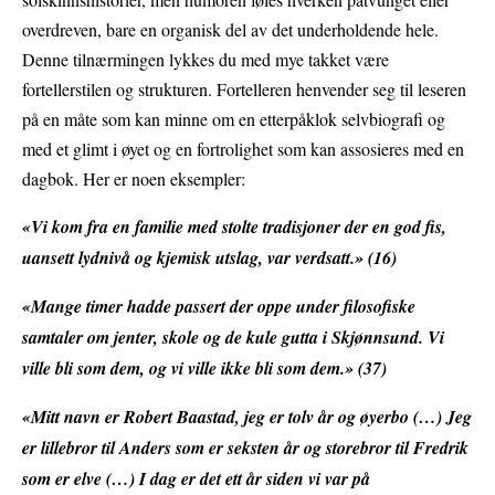
overdreven, bare en organisk del av det underholdende hele.
Denne tilnærmingen lykkes du med mye takket være
fortellerstilen og strukturen. Fortelleren henvender seg til leseren
på en måte som kan minne om en etterpåklok selvbiografi og
med et glimt i øyet og en fortrolighet som kan assosieres med en
dagbok. Her er noen eksempler:
«Vi kom fra en familie med stolte tradisjoner der en god fis,
uansett lydnivå og kjemisk utslag, var verdsatt.» (16)
«Mange timer hadde passert der oppe under filosofiske
samtaler om jenter, skole og de kule gutta i Skjønnsund. Vi
ville bli som dem, og vi ville ikke bli som dem.» (37)
«Mitt navn er Robert Baastad, jeg er tolv år og øyerbo (…) Jeg
er lillebror til Anders som er seksten år og storebror til Fredrik
som er elve (…) I dag er det ett år siden vi var på