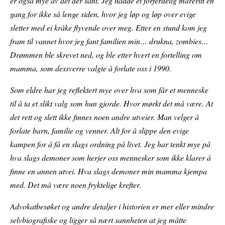
er også mye av det der sant. Jeg hadde et forferdelig mareritt en
gang for ikke så lenge siden, hvor jeg løp og løp over evige
sletter med ei kråke flyvende over meg. Etter en stund kom jeg
fram til vannet hvor jeg fant familien min… drukna, zombies…
Drømmen ble skrevet ned, og ble etter hvert en fortelling om
mamma, som dessverre valgte å forlate oss i 1990.
Som eldre har jeg reflektert mye over hva som får et menneske
til å ta et slikt valg som hun gjorde. Hvor mørkt det må være. At
det rett og slett ikke finnes noen andre utveier. Man velger å
forlate barn, familie og venner. Alt for å slippe den evige
kampen for å få en slags ordning på livet. Jeg har tenkt mye på
hva slags demoner som herjer oss mennesker som ikke klarer å
finne en annen utvei. Hva slags demoner min mamma kjempa
med. Det må være noen fryktelige krefter.
Advokatbesøket og andre detaljer i historien er mer eller mindre
selvbiografiske og ligger så nært sannheten at jeg måtte