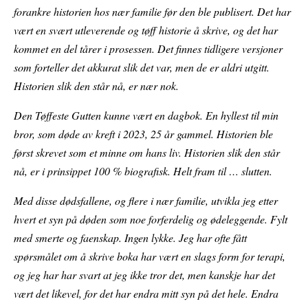
forankre historien hos nær familie før den ble publisert. Det har
vært en svært utleverende og tøff historie å skrive, og det har
kommet en del tårer i prosessen. Det finnes tidligere versjoner
som forteller det akkurat slik det var, men de er aldri utgitt.
Historien slik den står nå, er nær nok.
Den Tøffeste Gutten kunne vært en dagbok. En hyllest til min
bror, som døde av kreft i 2023, 25 år gammel. Historien ble
først skrevet som et minne om hans liv. Historien slik den står
nå, er i prinsippet 100 % biografisk. Helt fram til … slutten.
Med disse dødsfallene, og flere i nær familie, utvikla jeg etter
hvert et syn på døden som noe forferdelig og ødeleggende. Fylt
med smerte og faenskap. Ingen lykke. Jeg har ofte fått
spørsmålet om å skrive boka har vært en slags form for terapi,
og jeg har har svart at jeg ikke tror det, men kanskje har det
vært det likevel, for det har endra mitt syn på det hele. Endra