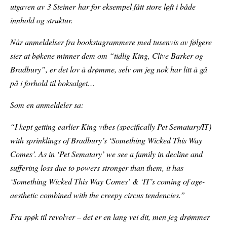
utgaven av 3 Steiner har for eksempel fått store løft i både
innhold og struktur.
Når anmeldelser fra bookstagrammere med tusenvis av følgere
sier at bøkene minner dem om “tidlig King, Clive Barker og
Bradbury”, er det lov å drømme, selv om jeg nok har litt å gå
på i forhold til boksalget…
Som en anmeldeler sa:
“I kept getting earlier King vibes (specifically Pet Sematary/IT)
with sprinklings of Bradbury’s ‘Something Wicked This Way
Comes’. As in ‘Pet Sematary’ we see a family in decline and
suffering loss due to powers stronger than them, it has
‘Something Wicked This Way Comes’ & ‘IT’s coming of age-
aesthetic combined with the creepy circus tendencies.”
Fra spøk til revolver – det er en lang vei dit, men jeg drømmer