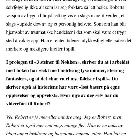
selvfølgelig ikke alt som lar seg forklare så lett heller. Roberts
versjon av bygda blir på sett og vis en slags marerittverden, et
slags «upside down» og et personlig helvete. Som om han blir
hjemsøkt av traumatiske hendelser i det som skal være et trygt
sted å vokse opp. Han er enten tidenes ulykkesfugl eller så er det
mørkere og mektigere krefter i spill.
I prologen til «3 steiner til Nøkken», skriver du at i arbeidet
med boken har «lekt med mørke og lyse minner, ideer og
fantasier», og at det «har vært mye følelser i spill». Du
skriver også at historiene har vært «løst basert på egne
opplevelser og oppvekst». Hvor mye av deg selv har du
videreført til Robert?
Vel, Robert er jo mer eller mindre meg. Jeg er Robert, men
Robert er også mer enn meg, mange fler. Han er en miks av
blant annet brødrene og barndomsvennene mine. Han har en