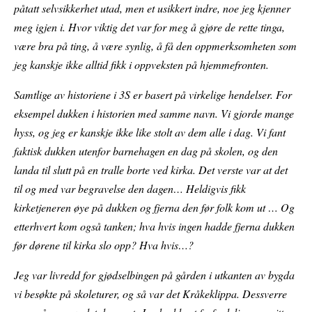
påtatt selvsikkerhet utad, men et usikkert indre, noe jeg kjenner
meg igjen i. Hvor viktig det var for meg å gjøre de rette tinga,
være bra på ting, å være synlig, å få den oppmerksomheten som
jeg kanskje ikke alltid fikk i oppveksten på hjemmefronten.
Samtlige av historiene i 3S er basert på virkelige hendelser. For
eksempel dukken i historien med samme navn. Vi gjorde mange
hyss, og jeg er kanskje ikke like stolt av dem alle i dag. Vi fant
faktisk dukken utenfor barnehagen en dag på skolen, og den
landa til slutt på en tralle borte ved kirka. Det verste var at det
til og med var begravelse den dagen… Heldigvis fikk
kirketjeneren øye på dukken og fjerna den før folk kom ut … Og
etterhvert kom også tanken; hva hvis ingen hadde fjerna dukken
før dørene til kirka slo opp? Hva hvis…?
Jeg var livredd for gjødselbingen på gården i utkanten av bygda
vi besøkte på skoleturer, og så var det Kråkeklippa. Dessverre