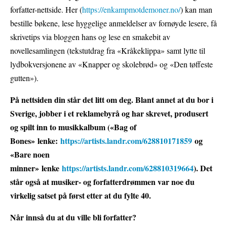
forfatter-nettside. Her (
https://enkampmotdemoner.no/
) kan man
bestille bøkene, lese hyggelige anmeldelser av fornøyde lesere, få
skrivetips via bloggen hans og lese en smakebit av
novellesamlingen (tekstutdrag fra «Kråkeklippa» samt lytte til
lydbokversjonene av «Knapper og skolebrød» og «Den tøffeste
gutten»).
På nettsiden din står det litt om deg. Blant annet at du bor i
Sverige, jobber i et reklamebyrå og har skrevet, produsert
og spilt inn to musikkalbum («Bag of
Bones» lenke:
https://artists.landr.com/628810171859
og
«Bare noen
minner» lenke
https://artists.landr.com/628810319664
). Det
står også at musiker- og forfatterdrømmen var noe du
virkelig satset på først etter at du fylte 40.
Når innså du at du ville bli forfatter?