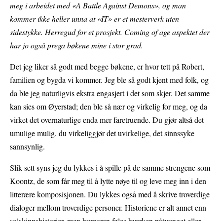
meg i arbeidet med «A Battle Against Demons», og man
kommer ikke heller unna at «IT» er et mesterverk uten
sidestykke. Herregud for et prosjekt. Coming of age aspektet der
har jo også prega bøkene mine i stor grad.
Det jeg liker så godt med begge bøkene, er hvor tett på Robert,
familien og bygda vi kommer. Jeg ble så godt kjent med folk, og
da ble jeg naturligvis ekstra engasjert i det som skjer. Det samme
kan sies om Øyerstad; den ble så nær og virkelig for meg, og da
virket det overnaturlige enda mer faretruende. Du gjør altså det
umulige mulig, du virkeliggjør det uvirkelige, det sinnssyke
sannsynlig.
Slik sett syns jeg du lykkes i å spille på de samme strengene som
Koontz, de som får meg til å lytte nøye til og leve meg inn i den
litterære komposisjonen. Du lykkes også med å skrive troverdige
dialoger mellom troverdige personer. Historiene er alt annet enn
solskinnshistorier, men humoren føles hverken påtvunget eller