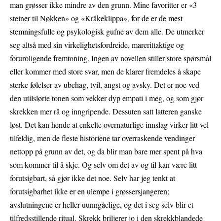
man grøsser ikke mindre av den grunn. Mine favoritter er «3
steiner til Nøkken» og «Kråkeklippa», for de er de mest
stemningsfulle og psykologisk gufne av dem alle. De utmerker
seg altså med sin virkelighetsfordreide, marerittaktige og
foruroligende fremtoning. Ingen av novellen stiller store spørsmål
eller kommer med store svar, men de klarer fremdeles å skape
sterke følelser av ubehag, tvil, angst og avsky. Det er noe ved
den utilslørte tonen som vekker dyp empati i meg, og som gjør
skrekken mer rå og inngripende. Dessuten satt latteren ganske
løst. Det kan hende at enkelte overnaturlige innslag virker litt vel
tilfeldig, men de fleste historiene tar overraskende vendinger
nettopp på grunn av det, og da blir man bare mer spent på hva
som kommer til å skje. Og selv om det av og til kan være litt
forutsigbart, så gjør ikke det noe. Selv har jeg tenkt at
forutsigbarhet ikke er en ulempe i grøssersjangeren;
avslutningene er heller uunngåelige, og det i seg selv blir et
tilfredsstillende ritual. Skrekk briljerer jo i den skrekkblandede