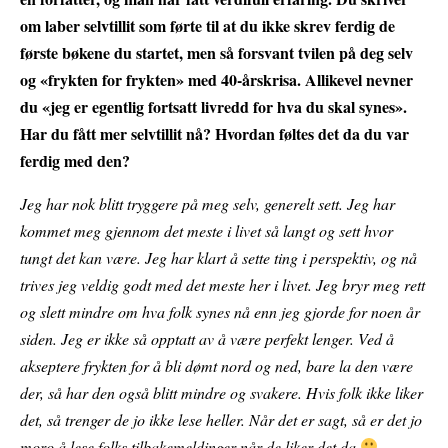
om laber selvtillit som førte til at du ikke skrev ferdig de
første bøkene du startet, men så forsvant tvilen på deg selv
og «frykten for frykten» med 40-årskrisa. Allikevel nevner
du «jeg er egentlig fortsatt livredd for hva du skal synes».
Har du fått mer selvtillit nå? Hvordan føltes det da du var
ferdig med den?
Jeg har nok blitt tryggere på meg selv, generelt sett. Jeg har
kommet meg gjennom det meste i livet så langt og sett hvor
tungt det kan være. Jeg har klart å sette ting i perspektiv, og nå
trives jeg veldig godt med det meste her i livet. Jeg bryr meg rett
og slett mindre om hva folk synes nå enn jeg gjorde for noen år
siden. Jeg er ikke så opptatt av å være perfekt lenger. Ved å
akseptere frykten for å bli dømt nord og ned, bare la den være
der, så har den også blitt mindre og svakere. Hvis folk ikke liker
det, så trenger de jo ikke lese heller. Når det er sagt, så er det jo
moro å lese folks tilbakemeldinger når de liker det da