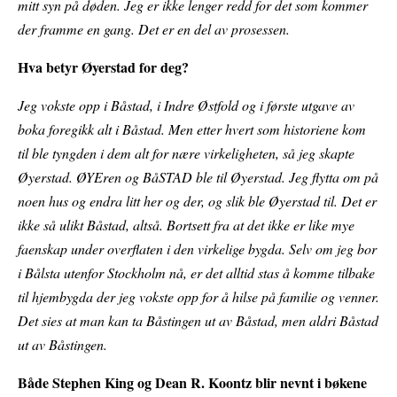
mitt syn på døden. Jeg er ikke lenger redd for det som kommer
der framme en gang. Det er en del av prosessen.
Hva betyr Øyerstad for deg?
Jeg vokste opp i Båstad, i Indre Østfold og i første utgave av
boka foregikk alt i Båstad. Men etter hvert som historiene kom
til ble tyngden i dem alt for nære virkeligheten, så jeg skapte
Øyerstad. ØYEren og BåSTAD ble til Øyerstad. Jeg flytta om på
noen hus og endra litt her og der, og slik ble Øyerstad til. Det er
ikke så ulikt Båstad, altså. Bortsett fra at det ikke er like mye
faenskap under overflaten i den virkelige bygda. Selv om jeg bor
i Bålsta utenfor Stockholm nå, er det alltid stas å komme tilbake
til hjembygda der jeg vokste opp for å hilse på familie og venner.
Det sies at man kan ta Båstingen ut av Båstad, men aldri Båstad
ut av Båstingen.
Både Stephen King og Dean R. Koontz blir nevnt i bøkene