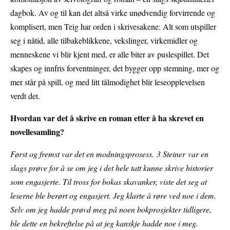
dagbok. Av og til kan det altså virke unødvendig forvirrende og
komplisert, men Teig har orden i skrivesakene: Alt som utspiller
seg i nåtid, alle tilbakeblikkene, vekslinger, virkemidler og
menneskene vi blir kjent med, er alle biter av puslespillet. Det
skapes og innfris forventninger, det bygger opp stemning, mer og
mer står på spill, og med litt tålmodighet blir leseopplevelsen
verdt det.
Hvordan var det å skrive en roman etter å ha skrevet en
novellesamling?
Først og fremst var det en modningsprosess. 3 Steiner var en
slags prøve for å se om jeg i det hele tatt kunne skrive historier
som engasjerte. Til tross for bokas skavanker, viste det seg at
leserne ble berørt og engasjert. Jeg klarte å røre ved noe i dem.
Selv om jeg hadde prøvd meg på noen bokprosjekter tidligere,
ble dette en bekreftelse på at jeg kanskje hadde noe i meg.