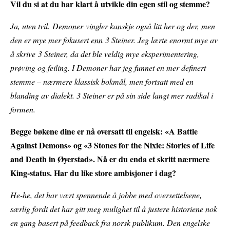
Vil du si at du har klart å utvikle din egen stil og stemme?
Ja, uten tvil. Demoner vingler kanskje også litt her og der, men
den er mye mer fokusert enn 3 Steiner. Jeg lærte enormt mye av
å skrive 3 Steiner, da det ble veldig mye eksperimentering,
prøving og feiling. I Demoner har jeg funnet en mer definert
stemme – nærmere klassisk bokmål, men fortsatt med en
blanding av dialekt. 3 Steiner er på sin side langt mer radikal i
formen.
Begge bøkene dine er nå oversatt til engelsk: «A Battle
Against Demons» og «3 Stones for the Nixie: Stories of Life
and Death in Øyerstad». Nå er du enda et skritt nærmere
King-status. Har du like store ambisjoner i dag?
He-he, det har vært spennende å jobbe med oversettelsene,
særlig fordi det har gitt meg mulighet til å justere historiene nok
en gang basert på feedback fra norsk publikum. Den engelske