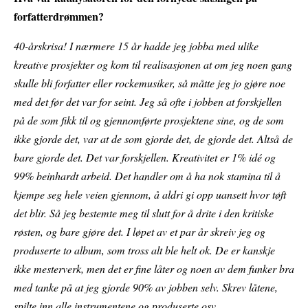
forfatterdrømmen?
40-årskrisa! I nærmere 15 år hadde jeg jobba med ulike
kreative prosjekter og kom til realisasjonen at om jeg noen gang
skulle bli forfatter eller rockemusiker, så måtte jeg jo gjøre noe
med det før det var for seint. Jeg så ofte i jobben at forskjellen
på de som fikk til og gjennomførte prosjektene sine, og de som
ikke gjorde det, var at de som gjorde det, de gjorde det. Altså de
bare gjorde det. Det var forskjellen. Kreativitet er 1% idé og
99% beinhardt arbeid. Det handler om å ha nok stamina til å
kjempe seg hele veien gjennom, å aldri gi opp uansett hvor tøft
det blir. Så jeg bestemte meg til slutt for å drite i den kritiske
røsten, og bare gjøre det. I løpet av et par år skreiv jeg og
produserte to album, som tross alt ble helt ok. De er kanskje
ikke mesterverk, men det er fine låter og noen av dem funker bra
med tanke på at jeg gjorde 90% av jobben selv. Skrev låtene,
spilte inn alle instrumentene og produserte osv.