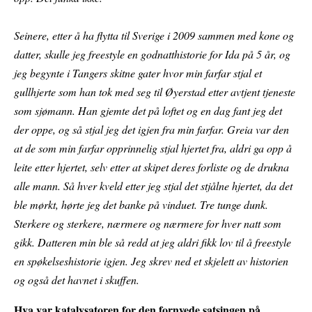
Seinere, etter å ha flytta til Sverige i 2009 sammen med kone og
datter, skulle jeg freestyle en godnatthistorie for Ida på 5 år, og
jeg begynte i Tangers skitne gater hvor min farfar stjal et
gullhjerte som han tok med seg til Øyerstad etter avtjent tjeneste
som sjømann. Han gjemte det på loftet og en dag fant jeg det
der oppe, og så stjal jeg det igjen fra min farfar. Greia var den
at de som min farfar opprinnelig stjal hjertet fra, aldri ga opp å
leite etter hjertet, selv etter at skipet deres forliste og de drukna
alle mann. Så hver kveld etter jeg stjal det stjålne hjertet, da det
ble mørkt, hørte jeg det banke på vinduet. Tre tunge dunk.
Sterkere og sterkere, nærmere og nærmere for hver natt som
gikk. Datteren min ble så redd at jeg aldri fikk lov til å freestyle
en spøkelseshistorie igjen. Jeg skrev ned et skjelett av historien
og også det havnet i skuffen.
Hva var katalysatoren for den fornyede satsingen på