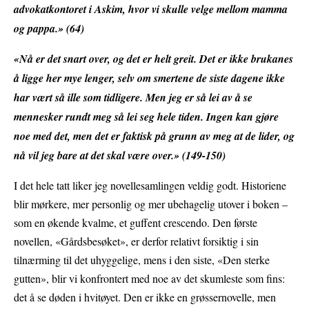
advokatkontoret i Askim, hvor vi skulle velge mellom mamma
og pappa.» (64)
«Nå er det snart over, og det er helt greit. Det er ikke brukanes
å ligge her mye lenger, selv om smertene de siste dagene ikke
har vært så ille som tidligere. Men jeg er så lei av å se
mennesker rundt meg så lei seg hele tiden. Ingen kan gjøre
noe med det, men det er faktisk på grunn av meg at de lider, og
nå vil jeg bare at det skal være over.» (149-150)
I det hele tatt liker jeg novellesamlingen veldig godt. Historiene
blir mørkere, mer personlig og mer ubehagelig utover i boken –
som en økende kvalme, et guffent crescendo. Den første
novellen, «Gårdsbesøket», er derfor relativt forsiktig i sin
tilnærming til det uhyggelige, mens i den siste, «Den sterke
gutten», blir vi konfrontert med noe av det skumleste som fins:
det å se døden i hvitøyet. Den er ikke en grøssernovelle, men