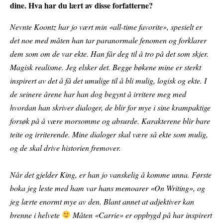
dine. Hva har du lært av disse forfatterne?
Nevnte Koontz har jo vært min «all-time favorite», spesielt er
det noe med måten han tar paranormale fenomen og forklarer
dem som om de var ekte. Han får deg til å tro på det som skjer.
Magisk realisme. Jeg elsker det. Begge bøkene mine er sterkt
inspirert av det å få det umulige til å bli mulig, logisk og ekte. I
de seinere årene har han dog begynt å irritere meg med
hvordan han skriver dialoger, de blir for mye i sine krampaktige
forsøk på å være morsomme og absurde. Karakterene blir bare
teite og irriterende. Mine dialoger skal være så ekte som mulig,
og de skal drive historien fremover.
Når det gjelder King, er han jo vanskelig å komme unna. Første
boka jeg leste med ham var hans memoarer «On Writing», og
jeg lærte enormt mye av den. Blant annet at adjektiver kan
brenne i helvete
Måten «Carrie» er oppbygd på har inspirert