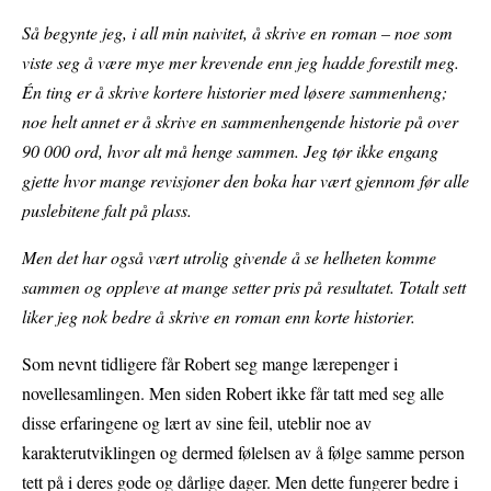
Så begynte jeg, i all min naivitet, å skrive en roman – noe som
viste seg å være mye mer krevende enn jeg hadde forestilt meg.
Én ting er å skrive kortere historier med løsere sammenheng;
noe helt annet er å skrive en sammenhengende historie på over
90 000 ord, hvor alt må henge sammen. Jeg tør ikke engang
gjette hvor mange revisjoner den boka har vært gjennom før alle
puslebitene falt på plass.
Men det har også vært utrolig givende å se helheten komme
sammen og oppleve at mange setter pris på resultatet. Totalt sett
liker jeg nok bedre å skrive en roman enn korte historier.
Som nevnt tidligere får Robert seg mange lærepenger i
novellesamlingen. Men siden Robert ikke får tatt med seg alle
disse erfaringene og lært av sine feil, uteblir noe av
karakterutviklingen og dermed følelsen av å følge samme person
tett på i deres gode og dårlige dager. Men dette fungerer bedre i