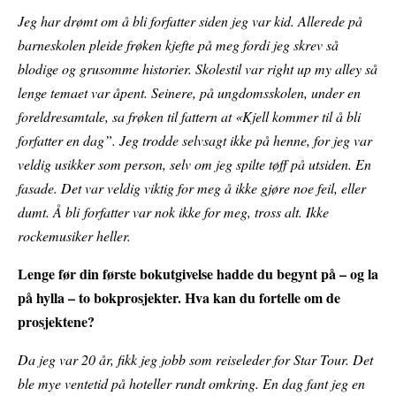
Jeg har drømt om å bli forfatter siden jeg var kid. Allerede på
barneskolen pleide frøken kjefte på meg fordi jeg skrev så
blodige og grusomme historier. Skolestil var right up my alley så
lenge temaet var åpent. Seinere, på ungdomsskolen, under en
foreldresamtale, sa frøken til fattern at «Kjell kommer til å bli
forfatter en dag”. Jeg trodde selvsagt ikke på henne, for jeg var
veldig usikker som person, selv om jeg spilte tøff på utsiden. En
fasade. Det var veldig viktig for meg å ikke gjøre noe feil, eller
dumt. Å bli forfatter var nok ikke for meg, tross alt. Ikke
rockemusiker heller.
Lenge før din første bokutgivelse hadde du begynt på – og la
på hylla – to bokprosjekter. Hva kan du fortelle om de
prosjektene?
Da jeg var 20 år, fikk jeg jobb som reiseleder for Star Tour. Det
ble mye ventetid på hoteller rundt omkring. En dag fant jeg en