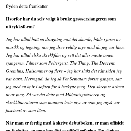
fryden dette fremkaller.
Hvorfor har du selv valgt å bruke grøssersjangeren som
uttrykksform?
Jeg har alltid hatt en dragning mot det skumle, både i form av
musikk og tegning, noe jeg drev veldig mye med da jeg var liten.
Jeg har alltid elska skrekkfilm og sett det aller meste innen
sjangeren. Filmer som Poltergeist, The Thing, The Descent,
Gremlins, Haisommer og flere – jeg har slukt det rått siden jeg
var barn. Herregud, da jeg så Pet Sematary første gangen, satt
jeg med en kniv i sofaen for å beskytte meg. Den skremte dritten
ut av meg. Så var det dette med Midnattsgrøsseren og
skrekklitteraturen som mamma leste mye av som jeg også var
fascinert av som liten.
Når man er ferdig med å skrive debutboken, er man offisielt
en forfatter, og man har fått verdifull erfaring. Du skriver