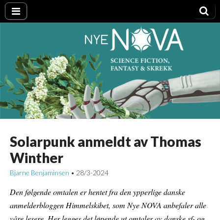
Nye NOVA
Solarpunk anmeldt av Thomas
Winther
Bjarne Benjaminsen
28/3-2024
•
Den følgende omtalen er hentet fra den ypperlige danske
anmelderbloggen Himmelskibet, som Nye NOVA anbefaler alle
våre lesere. Her legges det løpende ut omtaler av danske sf- og