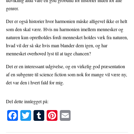
udvikling altid vare en god grobund for historier inden for alle
genrer.
Der er også historier hvor harmonien måske alligevel ikke er helt
som den skal være. Hvis nu harmonien imellem mennesker og
naturen kun opretholdes fordi mennesket holdes væk fra naturen,
hvad vil der så ske hvis man blander dem igen, og har
mennesket overhoved lyst til at tage chancen?
Det er en interessant udgivelse, og en virkelig god præsentation
af en subgenre til science fiction som nok for mange vil være ny,
det var den i hvert fald for mig.
Del dette innlegget på:
F
T
T
P
E
a
w
u
i
m