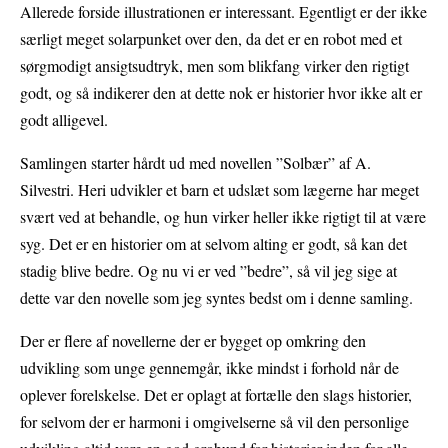
Allerede forside illustrationen er interessant. Egentligt er der ikke
særligt meget solarpunket over den, da det er en robot med et
sørgmodigt ansigtsudtryk, men som blikfang virker den rigtigt
godt, og så indikerer den at dette nok er historier hvor ikke alt er
godt alligevel.
Samlingen starter hårdt ud med novellen ”Solbær” af A.
Silvestri. Heri udvikler et barn et udslæt som lægerne har meget
svært ved at behandle, og hun virker heller ikke rigtigt til at være
syg. Det er en historier om at selvom alting er godt, så kan det
stadig blive bedre. Og nu vi er ved ”bedre”, så vil jeg sige at
dette var den novelle som jeg syntes bedst om i denne samling.
Der er flere af novellerne der er bygget op omkring den
udvikling som unge gennemgår, ikke mindst i forhold når de
oplever forelskelse. Det er oplagt at fortælle den slags historier,
for selvom der er harmoni i omgivelserne så vil den personlige