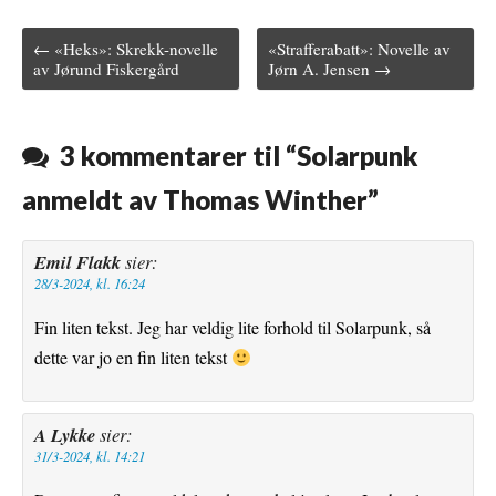
c
i
m
n
a
← «Heks»: Skrekk-novelle
«Strafferabatt»: Novelle av
e
t
b
t
i
Post navigation
av Jørund Fiskergård
Jørn A. Jensen →
b
t
l
e
l
o
e
r
r
3 kommentarer til “
Solarpunk
o
r
e
anmeldt av Thomas Winther
”
k
s
t
Emil Flakk
sier:
28/3-2024, kl. 16:24
Fin liten tekst. Jeg har veldig lite forhold til Solarpunk, så
dette var jo en fin liten tekst
A Lykke
sier:
31/3-2024, kl. 14:21