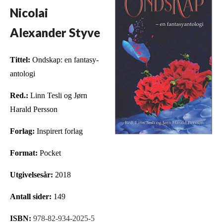
Nicolai
Alexander Styve
Tittel:
Ondskap: en fantasy-
antologi
Red.:
Linn Tesli og Jørn
Harald Persson
Forlag:
Inspirert forlag
Format:
Pocket
Utgivelsesår:
2018
Antall sider:
149
ISBN:
978-82-934-2025-5