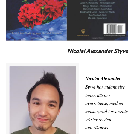
Nicolai Alexander Styve
Nicolai Alexander
Styve
har utdannelse
innen litterær
oversettelse, med en
mastergrad i oversatte
tekster av den
amerikanske