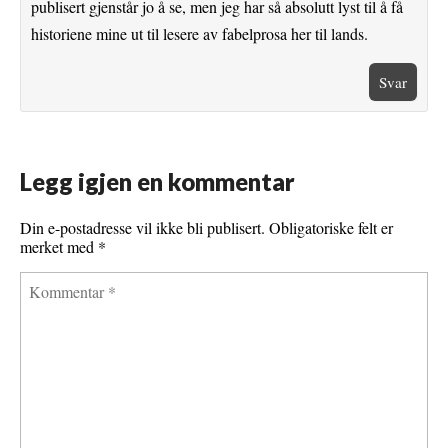
publisert gjenstår jo å se, men jeg har så absolutt lyst til å få
historiene mine ut til lesere av fabelprosa her til lands.
Svar
Legg igjen en kommentar
Din e-postadresse vil ikke bli publisert.
Obligatoriske felt er
merket med
*