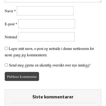
Navn
*
E-post
*
Nettsted
Lagre mitt navn, e-post og nettside i denne nettleseren for
neste gang jeg kommenterer.
Send meg gjerne en ukentlig oversikt over nye innlegg!
Siste kommentarer