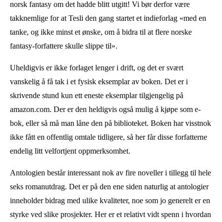
norsk fantasy om det hadde blitt utgitt! Vi bør derfor være
takknemlige for at Tesli den gang startet et indieforlag «med en
tanke, og ikke minst et ønske, om å bidra til at flere norske
fantasy-forfattere skulle slippe til».
Uheldigvis er ikke forlaget lenger i drift, og det er svært
vanskelig å få tak i et fysisk eksemplar av boken. Det er i
skrivende stund kun ett eneste eksemplar tilgjengelig på
amazon.com. Der er den heldigvis også mulig å kjøpe som e-
bok, eller så må man låne den på biblioteket. Boken har visstnok
ikke fått en offentlig omtale tidligere, så her får disse forfatterne
endelig litt velfortjent oppmerksomhet.
Antologien består interessant nok av fire noveller i tillegg til hele
seks romanutdrag. Det er på den ene siden naturlig at antologier
inneholder bidrag med ulike kvaliteter, noe som jo generelt er en
styrke ved slike prosjekter. Her er et relativt vidt spenn i hvordan