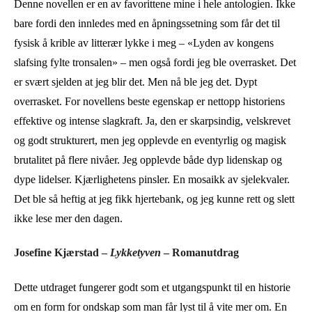
Denne novellen er en av favorittene mine i hele antologien. Ikke
bare fordi den innledes med en åpningssetning som får det til
fysisk å krible av litterær lykke i meg – «Lyden av kongens
slafsing fylte tronsalen» – men også fordi jeg ble overrasket. Det
er svært sjelden at jeg blir det. Men nå ble jeg det. Dypt
overrasket. For novellens beste egenskap er nettopp historiens
effektive og intense slagkraft. Ja, den er skarpsindig, velskrevet
og godt strukturert, men jeg opplevde en eventyrlig og magisk
brutalitet på flere nivåer. Jeg opplevde både dyp lidenskap og
dype lidelser. Kjærlighetens pinsler. En mosaikk av sjelekvaler.
Det ble så heftig at jeg fikk hjertebank, og jeg kunne rett og slett
ikke lese mer den dagen.
Josefine Kjærstad –
Lykketyven
– Romanutdrag
Dette utdraget fungerer godt som et utgangspunkt til en historie
om en form for ondskap som man får lyst til å vite mer om. En