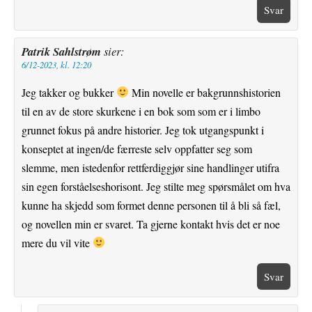
Svar
Patrik Sahlstrøm
sier:
6/12-2023, kl. 12:20
Jeg takker og bukker
Min novelle er bakgrunnshistorien
til en av de store skurkene i en bok som som er i limbo
grunnet fokus på andre historier. Jeg tok utgangspunkt i
konseptet at ingen/de færreste selv oppfatter seg som
slemme, men istedenfor rettferdiggjør sine handlinger utifra
sin egen forståelseshorisont. Jeg stilte meg spørsmålet om hva
kunne ha skjedd som formet denne personen til å bli så fæl,
og novellen min er svaret. Ta gjerne kontakt hvis det er noe
mere du vil vite
Svar