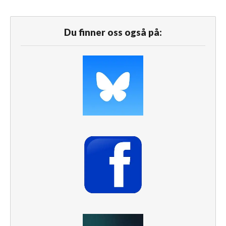
Du finner oss også på: