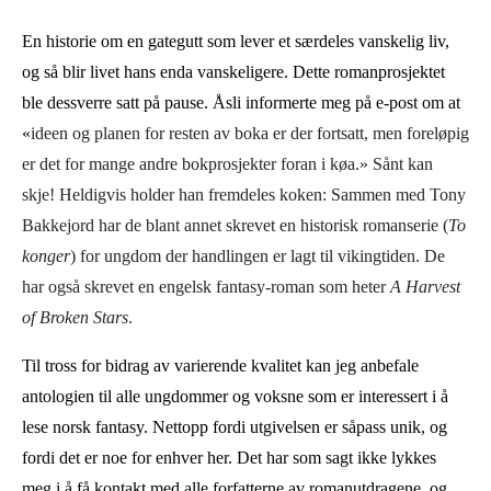
En historie om en gategutt som lever et særdeles vanskelig liv,
og så blir livet hans enda vanskeligere. Dette romanprosjektet
ble dessverre satt på pause. Åsli informerte meg på e-post om at
«
ideen og planen for resten av boka er der fortsatt, men foreløpig
er det for mange andre bokprosjekter foran i køa.» Sånt kan
skje! Heldigvis holder han fremdeles koken: Sammen med Tony
Bakkejord har de blant annet skrevet en historisk romanserie (
To
konger
) for ungdom der handlingen er lagt til vikingtiden. De
har også skrevet en engelsk fantasy-roman som heter
A Harvest
of Broken Stars
.
Til tross for bidrag av varierende kvalitet kan jeg anbefale
antologien til alle ungdommer og voksne som er interessert i å
lese norsk fantasy. Nettopp fordi utgivelsen er såpass unik, og
fordi det er noe for enhver her. Det har som sagt ikke lykkes
meg i å få kontakt med alle forfatterne av romanutdragene, og