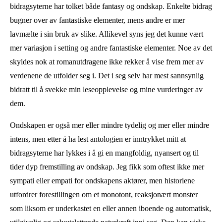
bidragsyterne har tolket både fantasy og ondskap. Enkelte bidrag
bugner over av fantastiske elementer, mens andre er mer
lavmælte i sin bruk av slike. Allikevel syns jeg det kunne vært
mer variasjon i setting og andre fantastiske elementer. Noe av det
skyldes nok at romanutdragene ikke rekker å vise frem mer av
verdenene de utfolder seg i. Det i seg selv har mest sannsynlig
bidratt til å svekke min leseopplevelse og mine vurderinger av
dem.
Ondskapen er også mer eller mindre tydelig og mer eller mindre
intens, men etter å ha lest antologien er inntrykket mitt at
bidragsyterne har lykkes i å gi en mangfoldig, nyansert og til
tider dyp fremstilling av ondskap. Jeg fikk som oftest ikke mer
sympati eller empati for ondskapens aktører, men historiene
utfordrer forestillingen om et monotont, reaksjonært monster
som liksom er underkastet en eller annen iboende og automatisk,