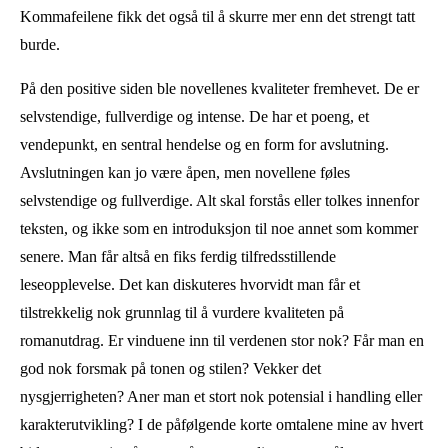
Kommafeilene fikk det også til å skurre mer enn det strengt tatt
burde.
På den positive siden ble novellenes kvaliteter fremhevet. De er
selvstendige, fullverdige og intense. De har et poeng, et
vendepunkt, en sentral hendelse og en form for avslutning.
Avslutningen kan jo være åpen, men novellene føles
selvstendige og fullverdige. Alt skal forstås eller tolkes innenfor
teksten, og ikke som en introduksjon til noe annet som kommer
senere. Man får altså en fiks ferdig tilfredsstillende
leseopplevelse. Det kan diskuteres hvorvidt man får et
tilstrekkelig nok grunnlag til å vurdere kvaliteten på
romanutdrag. Er vinduene inn til verdenen stor nok? Får man en
god nok forsmak på tonen og stilen? Vekker det
nysgjerrigheten? Aner man et stort nok potensial i handling eller
karakterutvikling? I de påfølgende korte omtalene mine av hvert