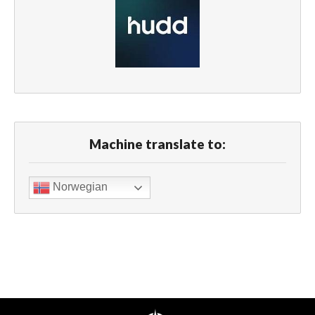
Machine translate to:
Norwegian