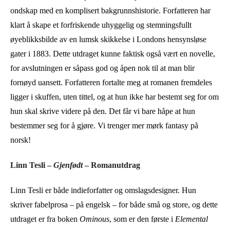
ondskap med en komplisert bakgrunnshistorie. Forfatteren har
klart å skape et forfriskende uhyggelig og stemningsfullt
øyeblikksbilde av en lumsk skikkelse i Londons hensynsløse
gater i 1883. Dette utdraget kunne faktisk også vært en novelle,
for avslutningen er såpass god og åpen nok til at man blir
fornøyd uansett. Forfatteren fortalte meg at romanen fremdeles
ligger i skuffen, uten tittel, og at hun ikke har bestemt seg for om
hun skal skrive videre på den. Det får vi bare håpe at hun
bestemmer seg for å gjøre. Vi trenger mer mørk fantasy på
norsk!
Linn Tesli –
Gjenfødt
– Romanutdrag
Linn Tesli er både indieforfatter og omslagsdesigner. Hun
skriver fabelprosa – på engelsk – for både små og store, og dette
utdraget er fra boken
Ominous
, som er den første i
Elemental