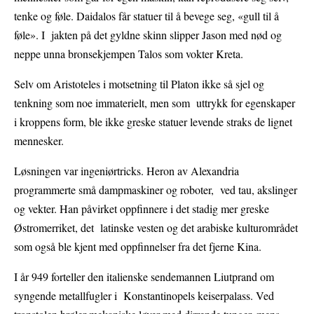
tenke og føle. Daidalos får statuer til å bevege seg, «gull til å
føle». I jakten på det gyldne skinn slipper Jason med nød og
neppe unna bronsekjempen Talos som vokter Kreta.
Selv om Aristoteles i motsetning til Platon ikke så sjel og
tenkning som noe immaterielt, men som uttrykk for egenskaper
i kroppens form, ble ikke greske statuer levende straks de lignet
mennesker.
Løsningen var ingeniørtricks. Heron av Alexandria
programmerte små dampmaskiner og roboter, ved tau, akslinger
og vekter. Han påvirket oppfinnere i det stadig mer greske
Østromerriket, det latinske vesten og det arabiske kulturområdet
som også ble kjent med oppfinnelser fra det fjerne Kina.
I år 949 forteller den italienske sendemannen Liutprand om
syngende metallfugler i Konstantinopels keiserpalass. Ved