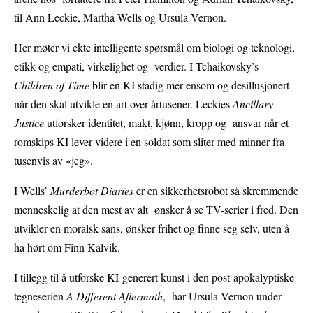
til Ann Leckie, Martha Wells og Ursula Vernon.
Her møter vi ekte intelligente spørsmål om biologi og teknologi,
etikk og empati, virkelighet og verdier. I Tchaikovsky’s
Children of Time
blir en KI stadig mer ensom og desillusjonert
når den skal utvikle en art over årtusener. Leckies
Ancillary
Justice
utforsker identitet, makt, kjønn, kropp og ansvar når et
romskips KI lever videre i en soldat som sliter med minner fra
tusenvis av «jeg».
I Wells’
Murderbot Diaries
er en sikkerhetsrobot så skremmende
menneskelig at den mest av alt ønsker å se TV-serier i fred. Den
utvikler en moralsk sans, ønsker frihet og finne seg selv, uten å
ha hørt om Finn Kalvik.
I tillegg til å utforske KI-generert kunst i den post-apokalyptiske
tegneserien
A Different Aftermath
, har Ursula Vernon under