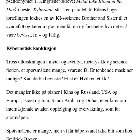
pseudonymet T. Kingfisher skrevet
Metal Like Blood in the
Dark
i beste
Kyberiade-
stil. I en parallell til Edens hage-
fortellingen lokkes en av KI-søsknene Brother and Sister til et
syndefall og lærer å lyve, men får en ny forståelse hva det er å
være bevisst, fri – og farlig.
Kybernetisk konklusjon
Tross utforskningen i myter og eventyr, metafysikk og science
fiction, er spørsmålene mange, svarene få. Er tenkende maskiner
mulige? Kan de bli bevisste? Etiske? Hvilken etikk?
Det mangler ikke på planer i Kina og Russland, USA og
Europa, Israel og Iran, Saudi-Arabia og Dubai, eller krav om
internasjonale avtaler, oppfølging og overvåkning, som for
atomvåpen.
Spørsmålene er mange, men vi får håpe svaret ikke blir som hos
Fredrick Brown.