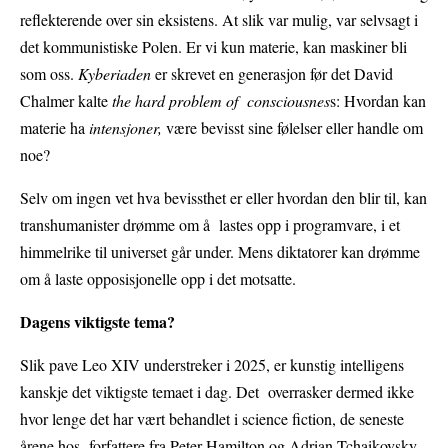
reflekterende over sin eksistens. At slik var mulig, var selvsagt i
det kommunistiske Polen. Er vi kun materie, kan maskiner bli
som oss.
Kyberiaden
er skrevet en generasjon før det David
Chalmer kalte
the hard problem of consciousnes
s: Hvordan kan
materie ha
intensjoner,
være bevisst sine følelser eller handle om
noe?
Selv om ingen vet hva bevissthet er eller hvordan den blir til, kan
transhumanister drømme om å lastes opp i programvare, i et
himmelrike til universet går under. Mens diktatorer kan drømme
om å laste opposisjonelle opp i det motsatte.
Dagens viktigste tema?
Slik pave Leo XIV understreker i 2025, er kunstig intelligens
kanskje det viktigste temaet i dag. Det overrasker dermed ikke
hvor lenge det har vært behandlet i science fiction, de seneste
årene hos forfattere fra Peter Hamilton og Adrian Tchaikovsky,