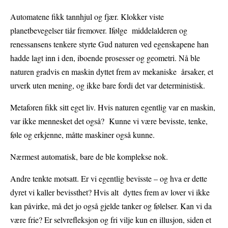
Automatene fikk tannhjul og fjær. Klokker viste
planetbevegelser tiår fremover. Ifølge middelalderen og
renessansens tenkere styrte Gud naturen ved egenskapene han
hadde lagt inn i den, iboende prosesser og geometri. Nå ble
naturen gradvis en maskin dyttet frem av mekaniske årsaker, et
urverk uten mening, og ikke bare fordi det var deterministisk.
Metaforen fikk sitt eget liv. Hvis naturen egentlig var en maskin,
var ikke mennesket det også? Kunne vi være bevisste, tenke,
føle og erkjenne, måtte maskiner også kunne.
Nærmest automatisk, bare de ble komplekse nok.
Andre tenkte motsatt. Er vi egentlig bevisste – og hva er dette
dyret vi kaller bevissthet? Hvis alt dyttes frem av lover vi ikke
kan påvirke, må det jo også gjelde tanker og følelser. Kan vi da
være frie? Er selvrefleksjon og fri vilje kun en illusjon, siden et