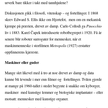
urverk bare tikker i takt med tannhjulene?
Diskusjonen gikk i filosofi, vitenskap – og fortellinger. I 1868
skrev Edward S. Ellis ikke om Hjortefot, men om en mekanisk
kjempe på prærien, drevet av damp. Carlo Collodi ga
Pinocchio
liv i 1883. Karel Čapek introduserte robotbegrepet i 1920. Få år
senere blir roboter surrogater for mennesker, når et
maskinmenneske i storfilmen
Metropolis
(1927) erstatter
oppfinnerens kjæreste.
Maskiner eller guder
Mange slet likevel med å tro at noe drevet av damp og data
kunne bli levende i mer enn filmer og fortellinger. Tvilen gjorde
at mange på 1960-tallet i stedet begynte å snakke om kyborger,
maskiner med kunstige lemmer og biologiske implantater – eller
motsatt: mennesker med kunstige organer.