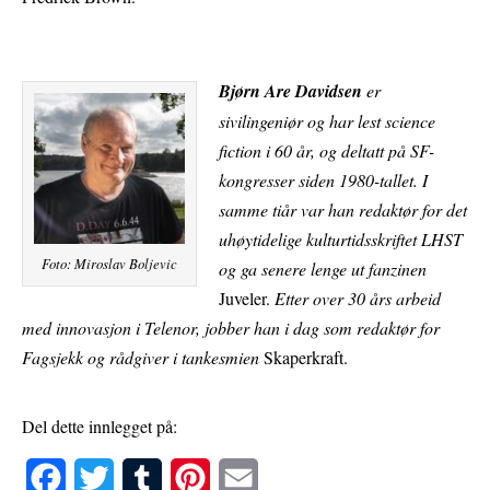
Bjørn Are Davidsen
er
sivilingeniør og har lest science
fiction i 60 år, og deltatt på SF-
kongresser siden 1980-tallet. I
samme tiår var han redaktør for det
uhøytidelige kulturtidsskriftet LHST
Foto: Miroslav Boljevic
og ga senere lenge ut fanzinen
Juveler.
Etter over 30 års arbeid
med innovasjon i Telenor, jobber han i dag som redaktør for
Fagsjekk og rådgiver i tankesmien
Skaperkraft.
Del dette innlegget på:
F
T
T
P
E