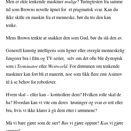
Men er ekte tenkende maskiner
mulige
? Turingtesten fra samme
tid som Browns novelle åpnet for et pragmatisk svar. Kan du
ikke skille en maskin fra et menneske, bør du tro den kan
tenke.
Mens Brown tenkte at snakker den som Gud, bør du slå den av.
Generell kunstig intelligens som ligner eller overgår menneskelig
fungerer bra i film og TV-serier, selv om det ofte blir dystopisk
som i
Terminator
eller
Westworld
. For drømmen om tenkende
maskiner kan fort bli et mareritt, noe som fikk flere enn Asimov
til å se behov for robotlover.
Hvem skal – eller kan – kontrollere dem? Hvilken rolle skal de
ha? Hvordan kan vi vite om deres løsninger og svar er rett eller
bra, hvis vi ikke klarer å gå dem etter i sømmene?
Må vi bare gjøre som de sier?
Bør
vi gjøre opprør?
Kan
vi gjøre
opprør?