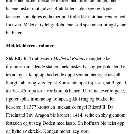
tronstolen brøler mekaniske løver med dirrende tunger, mens
halene pisker mot gulvet. Brått løfter stolen seg og skjuler
keiseren som iføres enda mer praktfulle klær før han vender ned
fra oven. Målet er tydelig: Robotene skal spakne erobringslystne
barbarer.
Middelalderens roboter
Slik Elly R. Truitt viser i
Medieval Robots
manglet ikke
drømmer om talende statuer, mekaniske dyr og jernsoldater. I et
teknologisk kappløp dukket de opp i seremonier og skuespill,
liturgi, fabler og vers. Først Konstantinopel i spissen, så Bagdad,
før Vest-Europa for alvor kom på banen. Ur tårnet
over torgene,
figurer spilte tromme og trompet, gikk i ring og bukket for
keiseren. I 1377 kronet en mekanisk engel Rikard II. Da
Ferdinand I av Aragon ble kronet i 1414, seilte en sky gjennom
festsalen og ut steg Døden med lasso. En hoffnarr ble heist opp
og hylte av skrekk. Kongen moret seg stort.