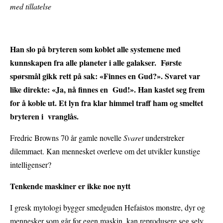
med tillatelse
Han slo på bryteren som koblet alle systemene med
kunnskapen fra alle planeter i alle galakser. Første
spørsmål gikk rett på sak: «Finnes en Gud?». Svaret var
like direkte: «Ja, nå finnes en Gud!». Han kastet seg frem
for å koble ut. Et lyn fra klar himmel traff ham og smeltet
bryteren i vranglås.
Fredric Browns 70 år gamle novelle
Svaret
understreker
dilemmaet. Kan mennesket overleve om det utvikler kunstige
intelligenser?
Tenkende maskiner er ikke noe nytt
I gresk mytologi bygger smedguden Hefaistos monstre, dyr og
mennesker som går for egen maskin, kan reprodusere seg selv,