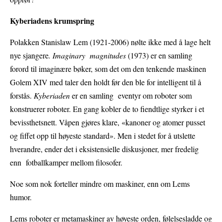
Kyberiadens krumspring
Polakken Stanislaw Lem (1921-2006) nølte ikke med å lage helt
nye sjangere
. Imaginary magnitudes
(1973) er en samling
forord til imaginære bøker, som det om den tenkende maskinen
Golem XIV med taler den holdt før den ble for intelligent til å
forstås.
Kyberiaden
er en samling eventyr om roboter som
konstruerer roboter. En gang kobler de to fiendtlige styrker i et
bevissthetsnett. Våpen gjøres klare, «kanoner og atomer pusset
og fiffet opp til høyeste standard». Men i stedet for å utslette
hverandre, ender det i eksistensielle diskusjoner, mer fredelig
enn fotballkamper mellom filosofer.
Noe som nok forteller mindre om maskiner, enn om Lems
humor.
Lems roboter er metamaskiner av høyeste orden, følelsesladde og