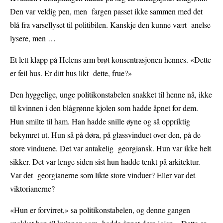
Den var veldig pen, men fargen passet ikke sammen med det
blå fra varsellyset til politibilen. Kanskje den kunne vært anelse
lysere, men …
Et lett klapp på Helens arm brøt konsentrasjonen hennes. «Dette
er feil hus. Er ditt hus likt dette, frue?»
Den hyggelige, unge politikonstabelen snakket til henne nå, ikke
til kvinnen i den blågrønne kjolen som hadde åpnet for dem.
Hun smilte til ham. Han hadde snille øyne og så oppriktig
bekymret ut. Hun så på døra, på glassvinduet over den, på de
store vinduene. Det var antakelig georgiansk. Hun var ikke helt
sikker. Det var lenge siden sist hun hadde tenkt på arkitektur.
Var det georgianerne som likte store vinduer? Eller var det
viktorianerne?
«Hun er forvirret,» sa politikonstabelen, og denne gangen