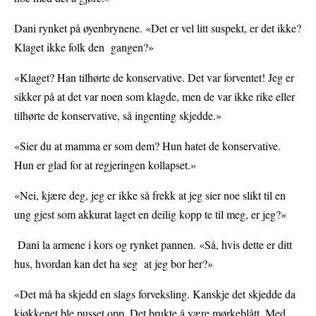
Dani rynket på øyenbrynene. «Det er vel litt suspekt, er det ikke?
Klaget ikke folk den gangen?»
«Klaget? Han tilhørte de konservative. Det var forventet! Jeg er
sikker på at det var noen som klagde, men de var ikke rike eller
tilhørte de konservative, så ingenting skjedde.»
«Sier du at mamma er som dem? Hun hatet de konservative.
Hun er glad for at regjeringen kollapset.»
«Nei, kjære deg, jeg er ikke så frekk at jeg sier noe slikt til en
ung gjest som akkurat laget en deilig kopp te til meg, er jeg?»
Dani la armene i kors og rynket pannen. «Så, hvis dette er ditt
hus, hvordan kan det ha seg at jeg bor her?»
«Det må ha skjedd en slags forveksling. Kanskje det skjedde da
kjøkkenet ble pusset opp. Det brukte å være mørkeblått. Med