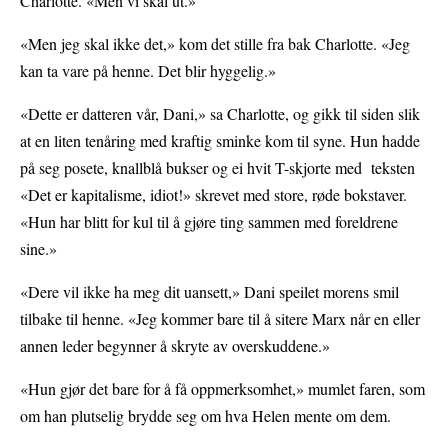
Charlotte. «Men vi skal ut.»
«Men jeg skal ikke det,» kom det stille fra bak Charlotte. «Jeg
kan ta vare på henne. Det blir hyggelig.»
«Dette er datteren vår, Dani,» sa Charlotte, og gikk til siden slik
at en liten tenåring med kraftig sminke kom til syne. Hun hadde
på seg posete, knallblå bukser og ei hvit T-skjorte med teksten
«Det er kapitalisme, idiot!» skrevet med store, røde bokstaver.
«Hun har blitt for kul til å gjøre ting sammen med foreldrene
sine.»
«Dere vil ikke ha meg dit uansett,» Dani speilet morens smil
tilbake til henne. «Jeg kommer bare til å sitere Marx når en eller
annen leder begynner å skryte av overskuddene.»
«Hun gjør det bare for å få oppmerksomhet,» mumlet faren, som
om han plutselig brydde seg om hva Helen mente om dem.