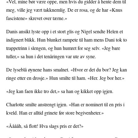
«Vel, mine bør være oppe, men hvis du gidder å hente dem til
meg, ville jeg vært takknemlig. De er rosa, og de har «Knus
fascistene» skrevet over tærne.»
Danis ansikt lyste opp i et stort glis og Nigel sendte Helen et
indignert blikk. Hun blunket rampete til ham mens Dani tok to
trappetrinn i slengen, og hun humret for seg selv. «Jeg bare
tuller,» sa hun i det tenåringen var ute av syne.
De lyseblå øynene hans smalnet. «Hvor er det du bor? Jeg kan
ringe etter en drosje.» Hun smilte til ham. «Her. Jeg bor her.»
«Jeg kan faen ikke tro det,» sa han og kikket opp igjen.
Charlotte smilte anstrengt igjen. «Han er nominert til en pris i
kveld. Han er alltid grinete før store begivenheter.»
«Ååååh, så flott! Hva slags pris er det?»