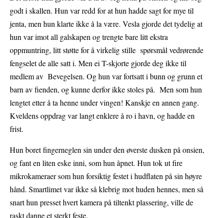
godt i skallen. Hun var redd for at hun hadde sagt for mye til
jenta, men hun klarte ikke å la være. Vesla gjorde det tydelig at
hun var imot all galskapen og trengte bare litt ekstra
oppmuntring, litt støtte for å virkelig stille spørsmål vedrørende
fengselet de alle satt i. Men ei T-skjorte gjorde deg ikke til
medlem av Bevegelsen. Og hun var fortsatt i bunn og grunn et
barn av fienden, og kunne derfor ikke stoles på. Men som hun
lengtet etter å ta henne under vingen! Kanskje en annen gang.
Kveldens oppdrag var langt enklere å ro i havn, og hadde en
frist.
Hun boret fingerneglen sin under den øverste dusken på onsien,
og fant en liten eske inni, som hun åpnet. Hun tok ut fire
mikrokameraer som hun forsiktig festet i hudflaten på sin høyre
hånd. Smartlimet var ikke så klebrig mot huden hennes, men så
snart hun presset hvert kamera på tiltenkt plassering, ville de
raskt danne et sterkt feste.