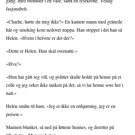
gang, med blomster i en vase, samt en lysekrone. Veldig
fasjonabelt.
«Charlie, hørte du meg ikke?» En kantete mann med grånede
hår og smoking kom nedover trappa. Han stoppet i det han så
Helen. «Hvem i helvete er det der?»
«Dette er Helen. Hun skal overnatte.»
«Hva?»
«Hun har gått seg vill, og politiet skulle holde på henne på ei
celle og jeg orket ikke tanken på det, så vi lar henne sove her i
natt.»
Helen smilte til ham. «Jeg er ikke en enhjørning, jeg er en
person.»
Mannen blunket, så ned på føttene hennes, og deretter på