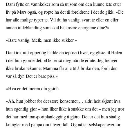
Dani fylte en vannkoker som så ut som om den kunne lete etter
liv på Mars også, og ropte ha det til foreldrene i det de gikk. «De
har alle mulige typer te. Vil du ha vanlig, svart te eller en eller
annen tulleblanding som skal balansere energiene dine?»
«Bare vanlig. Melk, men ikke sukker.»
Dani tok ut kopper og hadde en tepose i hver, og gliste til Helen
i det hun gjorde det. «Det er så digg når de er ute. Jeg trenger
ikke bruke tekanne. Mamma får alle til å bruke den, fordi den
var så dyr. Det er bare piss.»
«Hva er det moren din gjør?»
«Åh, hun jobber for det store konsernet … aldri helt skjønt hva
hun egentlig gjør – hun liker ikke å snakke om det – men jeg tror
det har med transportplanlegging å gjøre. Det er det hun stadig
krangler med pappa om i hvert fall. Og nå tar selskapet over for