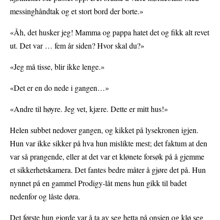
messinghåndtak og et stort bord der borte.»
«Åh, det husker jeg! Mamma og pappa hatet det og fikk alt revet
ut. Det var … fem år siden? Hvor skal du?»
«Jeg må tisse, blir ikke lenge.»
«Det er en do nede i gangen…»
«Andre til høyre. Jeg vet, kjære. Dette er mitt hus!»
Helen subbet nedover gangen, og kikket på lysekronen igjen.
Hun var ikke sikker på hva hun mislikte mest; det faktum at den
var så prangende, eller at det var et klønete forsøk på å gjemme
et sikkerhetskamera. Det fantes bedre måter å gjøre det på. Hun
nynnet på en gammel Prodigy-låt mens hun gikk til badet
nedenfor og låste døra.
Det første hun gjorde var å ta av seg hetta på onsien og klø seg