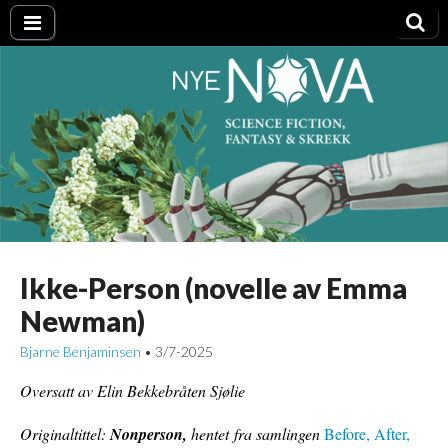
Nye NOVA
Ikke-Person (novelle av Emma
Newman)
Bjarne Benjaminsen
3/7-2025
•
Oversatt av Elin Bekkebråten Sjølie
Originaltittel:
Nonperson,
hentet fra samlingen
Before, After,