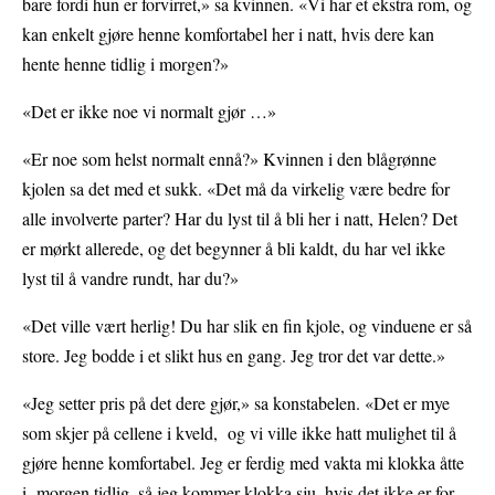
bare fordi hun er forvirret,» sa kvinnen. «Vi har et ekstra rom, og
kan enkelt gjøre henne komfortabel her i natt, hvis dere kan
hente henne tidlig i morgen?»
«Det er ikke noe vi normalt gjør …»
«Er noe som helst normalt ennå?» Kvinnen i den blågrønne
kjolen sa det med et sukk. «Det må da virkelig være bedre for
alle involverte parter? Har du lyst til å bli her i natt, Helen? Det
er mørkt allerede, og det begynner å bli kaldt, du har vel ikke
lyst til å vandre rundt, har du?»
«Det ville vært herlig! Du har slik en fin kjole, og vinduene er så
store. Jeg bodde i et slikt hus en gang. Jeg tror det var dette.»
«Jeg setter pris på det dere gjør,» sa konstabelen. «Det er mye
som skjer på cellene i kveld, og vi ville ikke hatt mulighet til å
gjøre henne komfortabel. Jeg er ferdig med vakta mi klokka åtte
i morgen tidlig, så jeg kommer klokka sju, hvis det ikke er for