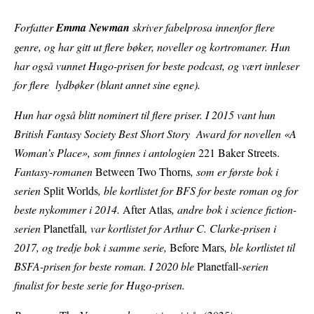
Forfatter
Emma Newman
skriver fabelprosa innenfor flere
genre, og har gitt ut flere bøker, noveller og kortromaner. Hun
har også vunnet Hugo-prisen for beste podcast, og vært innleser
for flere lydbøker (blant annet sine egne).
Hun har også blitt nominert til flere priser. I 2015 vant hun
British Fantasy Society Best Short Story Award for novellen «A
Woman’s Place», som finnes i antologien
221 Baker Streets.
Fantasy-romanen
Between Two Thorns
, som er første bok i
serien
Split Worlds
, ble kortlistet for BFS for beste roman og for
beste nykommer i 2014.
After Atlas
, andre bok i science fiction-
serien
Planetfall
, var kortlistet for Arthur C. Clarke-prisen i
2017, og tredje bok i samme serie,
Before Mars
, ble kortlistet til
BSFA-prisen for beste roman. I 2020 ble
Planetfall-
serien
finalist for beste serie for Hugo-prisen.