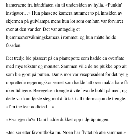
kameraene fra håndflaten sin til undersiden av hylla. «Punkin’
instigator…» Hun plasserte kamera nummer to på innsiden av
skjermen på gulvlampa mens hun lot som om hun var forvirret
over at den var der. Det var antagelig et
hjemmeovervåkningskamera i rommet, og hun måtte holde
fasaden.
Det tredje ble plassert på en plantepotte som hadde en overflate
med mye tekstur og mønster. Sammen ville de tre plukke opp alt
som ble gjort på pulten. Danis mor var visepresident for det nylig
opprettede regjeringskonsernet som hadde tatt over makta bare få
uker tidligere. Bevegelsen trengte å vite hva de holdt på med, og
dette var kun første steg mot å få tak i all informasjon de trengte.
«I’m the fear addicted…»
«Hva gjør du?» Dani hadde dukket opp i døråpningen.
«Jeg ser etter favorittboka mi. Noen har flyttet på alle sammen.»