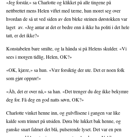
«Jeg forstår,» sa Charlotte og klikket på alle tingene på
nettbrettet mens Helen viftet med tærne, hun moret seg over
hvordan de så ut ved siden av den bleke steinen dørstokken var
laget av. «Jeg antar at det er bedre enn å ikke ha politi i det hele
tatt, er det ikke?»
Konstabelen bare smilte, og la hånda si på Helens skulder. «Vi
sees i morgen tidlig, Helen, OK?»
«OK, kjære,» sa hun. «Vær forsiktig der ute. Det er noen folk
som gjør opprør!»
«Åh, det er over nå,» sa han. «Det trenger du deg ikke bekymre
deg for. Få deg en god natts søvn, OK?»
Charlotte vinket henne inn, og gulvflisene i gangen var like
kalde som trinnet på utsiden. Døra ble lukket bak henne, og
ganske snart falmet det blå, pulserende lyset. Det var en pen