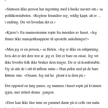
«Statusen ikke-person har ingenting med å huske navnet sitt,» sa
politikonstabelen. «Reglene forandrer seg, veldig kjapt, alt er …
i endring. Du vet hvordan det er.»
«Kjære!» En mannsstemme ropte fra innsiden av huset. «Jeg
finner ikke mansjettknappene til spesielle anledninger!»
«Men jeg er en person,» sa Helen. «Jeg er ikke en enhjørning,
hvis det er det dere tror at jeg er. Det er bare en onsie. Jeg vet
ikke hvorfor folk ikke bruker dem lengre. De er så komfortable.
Og så står de i stil til tøflene mine.» Hun pekte ned på de bare
føttene sine. «Oisann. Jeg må ha glemt å ta dem på.»
Det oppstod en lang pause, og mannen i huset ropte på kvinnen
igjen, mer irritert denne gangen.
«Dere kan ikke låse inne en gammel dame på ei celle om natta