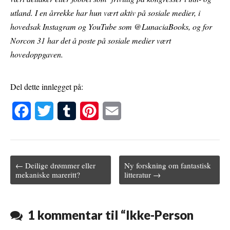
utland. I en årrekke har hun vært aktiv på sosiale medier, i
hovedsak Instagram og YouTube som @LunaciaBooks, og for
Norcon 31 har det å poste på sosiale medier vært
hovedoppgaven.
Del dette innlegget på:
F
T
T
P
E
a
w
u
i
m
c
i
m
n
a
← Deilige drømmer eller
Ny forskning om fantastisk
e
t
b
t
i
Post navigation
mekaniske mareritt?
litteratur →
b
t
l
e
l
o
e
r
r
1 kommentar til “
Ikke-Person
o
r
e