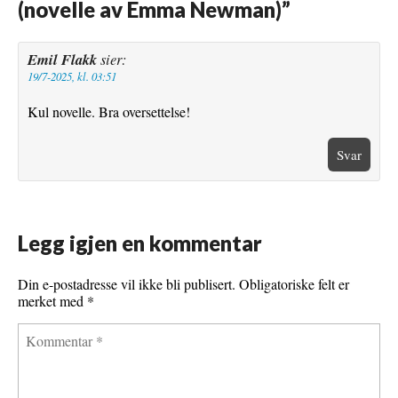
(novelle av Emma Newman)
”
k
s
t
Emil Flakk
sier:
19/7-2025, kl. 03:51
Kul novelle. Bra oversettelse!
Svar
Legg igjen en kommentar
Din e-postadresse vil ikke bli publisert.
Obligatoriske felt er
merket med
*