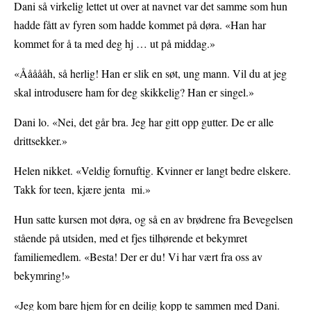
Dani så virkelig lettet ut over at navnet var det samme som hun
hadde fått av fyren som hadde kommet på døra. «Han har
kommet for å ta med deg hj … ut på middag.»
«Åååååh, så herlig! Han er slik en søt, ung mann. Vil du at jeg
skal introdusere ham for deg skikkelig? Han er singel.»
Dani lo. «Nei, det går bra. Jeg har gitt opp gutter. De er alle
drittsekker.»
Helen nikket. «Veldig fornuftig. Kvinner er langt bedre elskere.
Takk for teen, kjære jenta mi.»
Hun satte kursen mot døra, og så en av brødrene fra Bevegelsen
stående på utsiden, med et fjes tilhørende et bekymret
familiemedlem. «Besta! Der er du! Vi har vært fra oss av
bekymring!»
«Jeg kom bare hjem for en deilig kopp te sammen med Dani.