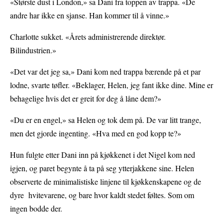
«Største dust i London,» sa Dani fra toppen av trappa. «De
andre har ikke en sjanse. Han kommer til å vinne.»
Charlotte sukket. «Årets administrerende direktør.
Bilindustrien.»
«Det var det jeg sa,» Dani kom ned trappa bærende på et par
lodne, svarte tøfler. «Beklager, Helen, jeg fant ikke dine. Mine er
behagelige hvis det er greit for deg å låne dem?»
«Du er en engel,» sa Helen og tok dem på. De var litt trange,
men det gjorde ingenting. «Hva med en god kopp te?»
Hun fulgte etter Dani inn på kjøkkenet i det Nigel kom ned
igjen, og paret begynte å ta på seg ytterjakkene sine. Helen
observerte de minimalistiske linjene til kjøkkenskapene og de
dyre hvitevarene, og bare hvor kaldt stedet føltes. Som om
ingen bodde der.