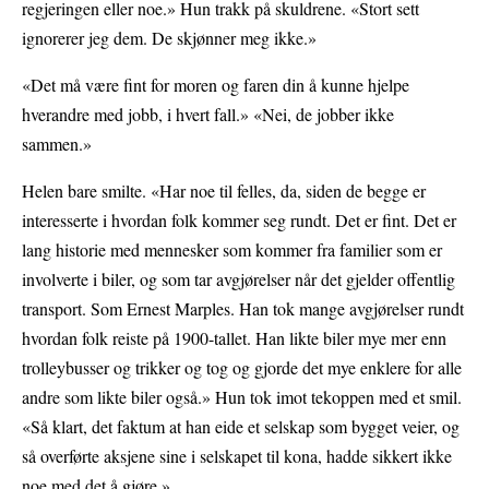
regjeringen eller noe.» Hun trakk på skuldrene. «Stort sett
ignorerer jeg dem. De skjønner meg ikke.»
«Det må være fint for moren og faren din å kunne hjelpe
hverandre med jobb, i hvert fall.» «Nei, de jobber ikke
sammen.»
Helen bare smilte. «Har noe til felles, da, siden de begge er
interesserte i hvordan folk kommer seg rundt. Det er fint. Det er
lang historie med mennesker som kommer fra familier som er
involverte i biler, og som tar avgjørelser når det gjelder offentlig
transport. Som Ernest Marples. Han tok mange avgjørelser rundt
hvordan folk reiste på 1900-tallet. Han likte biler mye mer enn
trolleybusser og trikker og tog og gjorde det mye enklere for alle
andre som likte biler også.» Hun tok imot tekoppen med et smil.
«Så klart, det faktum at han eide et selskap som bygget veier, og
så overførte aksjene sine i selskapet til kona, hadde sikkert ikke
noe med det å gjøre.»