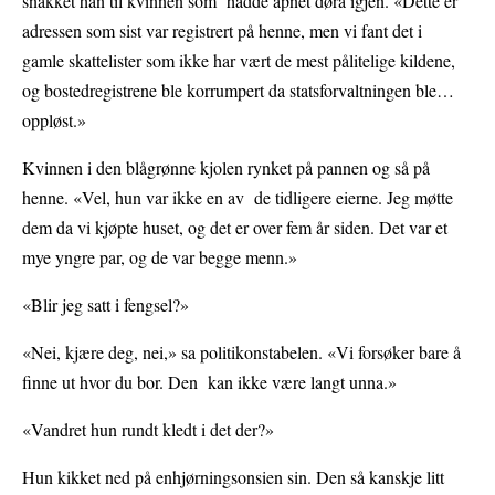
snakket han til kvinnen som hadde åpnet døra igjen. «Dette er
adressen som sist var registrert på henne, men vi fant det i
gamle skattelister som ikke har vært de mest pålitelige kildene,
og bostedregistrene ble korrumpert da statsforvaltningen ble…
oppløst.»
Kvinnen i den blågrønne kjolen rynket på pannen og så på
henne. «Vel, hun var ikke en av de tidligere eierne. Jeg møtte
dem da vi kjøpte huset, og det er over fem år siden. Det var et
mye yngre par, og de var begge menn.»
«Blir jeg satt i fengsel?»
«Nei, kjære deg, nei,» sa politikonstabelen. «Vi forsøker bare å
finne ut hvor du bor. Den kan ikke være langt unna.»
«Vandret hun rundt kledt i det der?»
Hun kikket ned på enhjørningsonsien sin. Den så kanskje litt