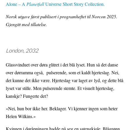
Alone – A
Planetfall
Universe Short Story Collection.
Norsk utgave først publisert i programheftet til Norcon 2025.
Gjengitt med tillatelse.
London, 2032
Glassvinduet over døra glitret i det blå lyset. Hun så det danse
over dørramma også, pulserende, som et kaldt hjerteslag. Nei,
det kunne det ikke være. Hjerteslag var laget av lyd, og dette blå
lyset var stille. Men pulserende stemte. Et visuelt hjerteslag,
kanskje? Fungerte det?
«Nei, hun bor ikke her. Beklager. Vi kjenner ingen som heter
Helen Wilkins.»
Kvinnen i døråpningen hadde på seg en satengkjole. Blågrønn.