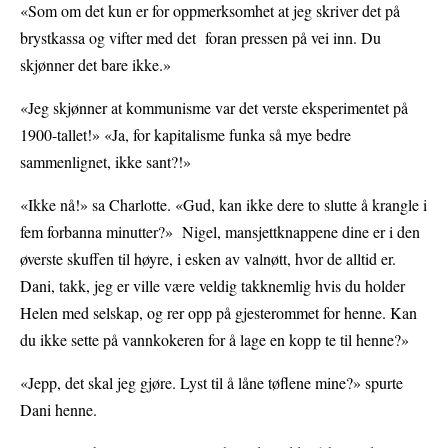
«Som om det kun er for oppmerksomhet at jeg skriver det på
brystkassa og vifter med det foran pressen på vei inn. Du
skjønner det bare ikke.»
«Jeg skjønner at kommunisme var det verste eksperimentet på
1900-tallet!» «Ja, for kapitalisme funka så mye bedre
sammenlignet, ikke sant?!»
«Ikke nå!» sa Charlotte. «Gud, kan ikke dere to slutte å krangle i
fem forbanna minutter?» Nigel, mansjettknappene dine er i den
øverste skuffen til høyre, i esken av valnøtt, hvor de alltid er.
Dani, takk, jeg er ville være veldig takknemlig hvis du holder
Helen med selskap, og rer opp på gjesterommet for henne. Kan
du ikke sette på vannkokeren for å lage en kopp te til henne?»
«Jepp, det skal jeg gjøre. Lyst til å låne tøflene mine?» spurte
Dani henne.