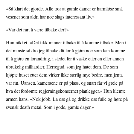
«Så klart det gjorde. Alle tror at gamle damer er harmløse små
vesener som aldri har noe slags interessant liv.»
«Var det rart å være tilbake der?»
Hun nikket. «Det fikk minner tilbake til å komme tilbake. Men i
det minste så dro jeg tilbake dit for å gjøre noe som kan komme
til å gjøre en forandring, i stedet for å vaske etter en eller annen
ubrukelig milliardær. Herregud, som jeg hatet dem. De som
kjøpte huset etter dem virker ikke særlig mye bedre, men jenta
var fin. Uansett, kameraene er på plass, og snart får vi greie på
hva det fordømte regjerningskonsernet planlegger.» Hun klemte
armen hans. «Nok jobb. La oss gå og drikke oss fulle og høre på
svensk death metal. Som i gode, gamle dager.»