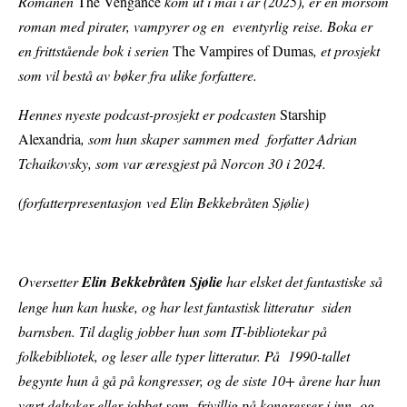
Romanen
The Vengance
kom ut i mai i år (2025), er en morsom
roman med pirater, vampyrer og en eventyrlig reise. Boka er
en frittstående bok i serien
The Vampires of Dumas
, et prosjekt
som vil bestå av bøker fra ulike forfattere.
Hennes nyeste podcast-prosjekt er podcasten
Starship
Alexandria
, som hun skaper sammen med forfatter Adrian
Tchaikovsky, som var æresgjest på Norcon 30 i 2024.
(forfatterpresentasjon ved
Elin Bekkebråten Sjølie)
Oversetter
Elin Bekkebråten Sjølie
har elsket det fantastiske så
lenge hun kan huske, og har lest fantastisk litteratur siden
barnsben. Til daglig jobber hun som IT-bibliotekar på
folkebibliotek, og leser alle typer litteratur. På 1990-tallet
begynte hun å gå på kongresser, og de siste 10+ årene har hun
vært deltaker eller jobbet som frivillig på kongresser i inn- og