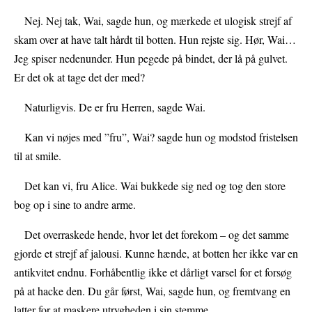
Nej. Nej tak, Wai, sagde hun, og mærkede et ulogisk strejf af
skam over at have talt hårdt til botten. Hun rejste sig. Hør, Wai…
Jeg spiser nedenunder. Hun pegede på bindet, der lå på gulvet.
Er det ok at tage det der med?
Naturligvis. De er fru Herren, sagde Wai.
Kan vi nøjes med ”fru”, Wai? sagde hun og modstod fristelsen
til at smile.
Det kan vi, fru Alice. Wai bukkede sig ned og tog den store
bog op i sine to andre arme.
Det overraskede hende, hvor let det forekom – og det samme
gjorde et strejf af jalousi. Kunne hænde, at botten her ikke var en
antikvitet endnu. Forhåbentlig ikke et dårligt varsel for et forsøg
på at hacke den. Du går først, Wai, sagde hun, og fremtvang en
latter for at maskere utrygheden i sin stemme.