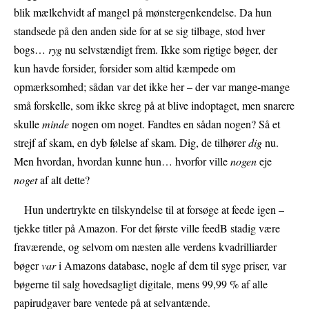
blik mælkehvidt af mangel på mønstergenkendelse. Da hun
standsede på den anden side for at se sig tilbage, stod hver
bogs…
ryg
nu selvstændigt frem. Ikke som rigtige bøger, der
kun havde forsider, forsider som altid kæmpede om
opmærksomhed; sådan var det ikke her – der var mange-mange
små forskelle, som ikke skreg på at blive indoptaget, men snarere
skulle
minde
nogen om noget. Fandtes en sådan nogen? Så et
strejf af skam, en dyb følelse af skam. Dig, de tilhører
dig
nu.
Men hvordan, hvordan kunne hun… hvorfor ville
nogen
eje
noget
af alt dette?
Hun undertrykte en tilskyndelse til at forsøge at feede igen –
tjekke titler på Amazon. For det første ville feedB stadig være
fraværende, og selvom om næsten alle verdens kvadrilliarder
bøger
var
i Amazons database, nogle af dem til syge priser, var
bøgerne til salg hovedsagligt digitale, mens 99,99 % af alle
papirudgaver bare ventede på at selvantænde.