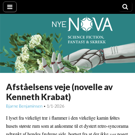
Nye NOVA
Afståelsens veje (novelle av
Kenneth Krabat)
Bjarne Benjaminsen
1/1-2026
•
I lyset fra virkeligt træ i flammer i den virkelige kamin føltes
husets største rum som at ankomme til et dystert retro-syncorama
udtænkt af hendes fædrene side, bortset fra at der ikke
var
noget