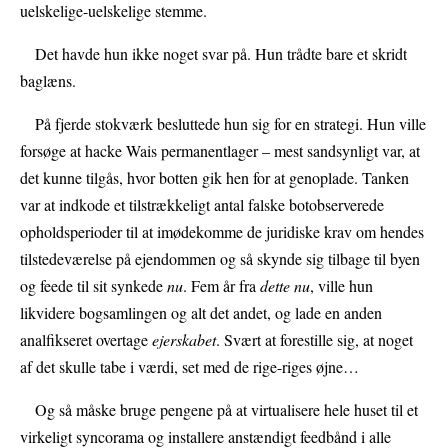
uelskelige-uelskelige stemme.
Det havde hun ikke noget svar på. Hun trådte bare et skridt
baglæns.
På fjerde stokværk besluttede hun sig for en strategi. Hun ville
forsøge at hacke Wais permanentlager – mest sandsynligt var, at
det kunne tilgås, hvor botten gik hen for at genoplade. Tanken
var at indkode et tilstrækkeligt antal falske botobserverede
opholdsperioder til at imødekomme de juridiske krav om hendes
tilstedeværelse på ejendommen og så skynde sig tilbage til byen
og feede til sit synkede
nu
. Fem år fra
dette nu
, ville hun
likvidere bogsamlingen og alt det andet, og lade en anden
analfikseret overtage
ejerskabet
. Svært at forestille sig, at noget
af det skulle tabe i værdi, set med de rige-riges øjne…
Og så måske bruge pengene på at virtualisere hele huset til et
virkeligt syncorama og installere anstændigt feedbånd i alle