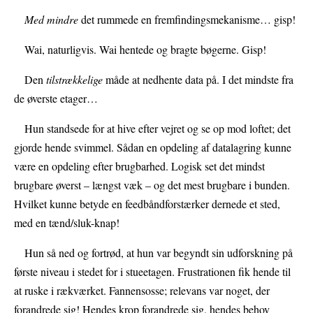
Med mindre
det rummede en fremfindingsmekanisme… gisp!
Wai, naturligvis. Wai hentede og bragte bøgerne. Gisp!
Den
tilstrækkelige
måde at nedhente data på. I det mindste fra
de øverste etager…
Hun standsede for at hive efter vejret og se op mod loftet; det
gjorde hende svimmel. Sådan en opdeling af datalagring kunne
være en opdeling efter brugbarhed. Logisk set det mindst
brugbare øverst – længst væk – og det mest brugbare i bunden.
Hvilket kunne betyde en feedbåndforstærker dernede et sted,
med en tænd/sluk-knap!
Hun så ned og fortrød, at hun var begyndt sin udforskning på
første niveau i stedet for i stueetagen. Frustrationen fik hende til
at ruske i rækværket. Fannensosse; relevans var noget, der
forandrede sig! Hendes krop forandrede sig, hendes behov