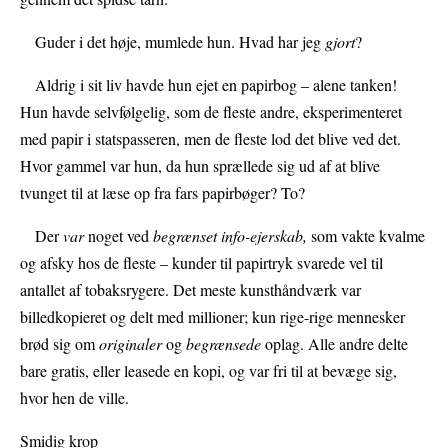
Guder i det høje, mumlede hun. Hvad har jeg
gjort
?
Aldrig i sit liv havde hun ejet en papirbog – alene tanken!
Hun havde selvfølgelig, som de fleste andre, eksperimenteret
med papir i statspasseren, men de fleste lod det blive ved det.
Hvor gammel var hun, da hun sprællede sig ud af at blive
tvunget til at læse op fra fars papirbøger? To?
Der
var
noget ved
begrænset info-ejerskab,
som vakte kvalme
og afsky hos de fleste – kunder til papirtryk svarede vel til
antallet af tobaksrygere. Det meste kunsthåndværk var
billedkopieret og delt med millioner; kun rige-rige mennesker
brød sig om
originaler
og
begrænsede
oplag. Alle andre delte
bare gratis, eller leasede en kopi, og var fri til at bevæge sig,
hvor hen de ville.
Smidig krop