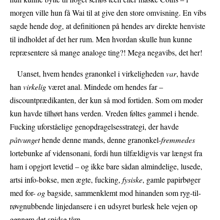
morgen ville hun få Wai til at give den store omvisning. En vibs
sagde hende dog, at definitionen på hendes arv direkte henviste
til indholdet af det her rum. Men hvordan skulle hun kunne
repræsentere så mange analoge ting?! Mega negavibs, det her!
Uanset, hvem hendes granonkel i virkeligheden
var
, havde
han
virkelig
været anal. Mindede om hendes far –
discountprædikanten, der kun så mod fortiden. Som om moder
kun havde tilhørt hans verden. Vreden føltes gammel i hende.
Fucking uforståelige genopdragelsesstrategi, der havde
påtvunget
hende denne mands, denne granonkel-
fremmedes
lortebunke af vidensonani, fordi hun tilfældigvis var længst fra
ham i opgjort levetid – og ikke bare sådan almindelige, lusede,
artsi info-bokse, men ægte, fucking,
fysiske
, gamle papirbøger
med for-
og
bagside, sammenklemt mod hinanden som ryg-til-
røvgnubbende linjedansere i en udsyret burlesk hele vejen op
gennem det spidse tårn.