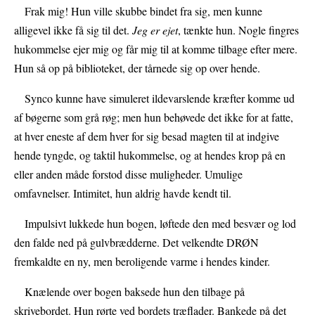
Frak mig! Hun ville skubbe bindet fra sig, men kunne
alligevel ikke få sig til det.
Jeg er ejet
, tænkte hun. Nogle fingres
hukommelse ejer mig og får mig til at komme tilbage efter mere.
Hun så op på biblioteket, der tårnede sig op over hende.
Synco kunne have simuleret ildevarslende kræfter komme ud
af bøgerne som grå røg; men hun behøvede det ikke for at fatte,
at hver eneste af dem hver for sig besad magten til at indgive
hende tyngde, og taktil hukommelse, og at hendes krop på en
eller anden måde forstod disse muligheder. Umulige
omfavnelser. Intimitet, hun aldrig havde kendt til.
Impulsivt lukkede hun bogen, løftede den med besvær og lod
den falde ned på gulvbrædderne. Det velkendte DRØN
fremkaldte en ny, men beroligende varme i hendes kinder.
Knælende over bogen baksede hun den tilbage på
skrivebordet. Hun rørte ved bordets træflader. Bankede på det