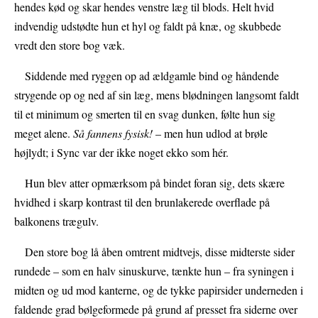
hendes kød og skar hendes venstre læg til blods. Helt hvid
indvendig udstødte hun et hyl og faldt på knæ, og skubbede
vredt den store bog væk.
Siddende med ryggen op ad ældgamle bind og håndende
strygende op og ned af sin læg, mens blødningen langsomt faldt
til et minimum og smerten til en svag dunken, følte hun sig
meget alene.
Så fannens fysisk!
– men hun udlod at brøle
højlydt; i Sync var der ikke noget ekko som hér.
Hun blev atter opmærksom på bindet foran sig, dets skære
hvidhed i skarp kontrast til den brunlakerede overflade på
balkonens trægulv.
Den store bog lå åben omtrent midtvejs, disse midterste sider
rundede – som en halv sinuskurve, tænkte hun – fra syningen i
midten og ud mod kanterne, og de tykke papirsider underneden i
faldende grad bølgeformede på grund af presset fra siderne over