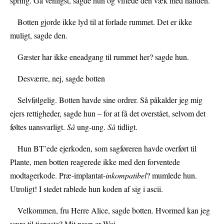
spring. Gå venligst, sagde hun og viftede den væk med hånden.
Botten gjorde ikke lyd til at forlade rummet. Det er ikke
muligt, sagde den.
Gæster har ikke eneadgang til rummet her? sagde hun.
Desværre, nej, sagde botten
Selvfølgelig. Botten havde sine ordrer. Så påkalder jeg mig
ejers rettigheder, sagde hun – for at få det overstået, selvom det
føltes uansvarligt.
Så
ung-ung.
Så
tidligt.
Hun BT’ede ejerkoden, som sagføreren havde overført til
Plante, men botten reagerede ikke med den forventede
modtagerkode. Præ-implantat-
inkompatibel
? mumlede hun.
Utroligt! I stedet rablede hun koden af sig i ascii.
Velkommen, fru Herre Alice, sagde botten. Hvormed kan jeg
være til tjeneste? Mit navn er Wai.