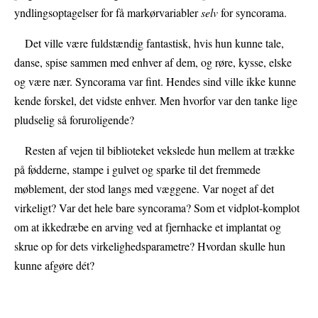
yndlingsoptagelser for få markørvariabler
selv
for syncorama.
Det ville være fuldstændig fantastisk, hvis hun kunne tale,
danse, spise sammen med enhver af dem, og røre, kysse, elske
og være nær. Syncorama var fint. Hendes sind ville ikke kunne
kende forskel, det vidste enhver. Men hvorfor var den tanke lige
pludselig så foruroligende?
Resten af vejen til biblioteket vekslede hun mellem at trække
på fødderne, stampe i gulvet og sparke til det fremmede
møblement, der stod langs med væggene. Var noget af det
virkeligt? Var det hele bare syncorama? Som et vidplot-komplot
om at ikkedræbe en arving ved at fjernhacke et implantat og
skrue op for dets virkelighedsparametre? Hvordan skulle hun
kunne afgøre dét?