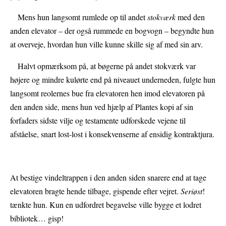
Mens hun langsomt rumlede op til andet
stokværk
med den
anden elevator – der også rummede en bogvogn – begyndte hun
at overveje, hvordan hun ville kunne skille sig af med sin arv.
Halvt opmærksom på, at bøgerne på andet stokværk var
højere og mindre kulørte end på niveauet underneden, fulgte hun
langsomt reolernes bue fra elevatoren hen imod elevatoren på
den anden side,
mens hun ved hjælp af Plantes kopi af sin
forfaders sidste vilje og testamente udforskede vejene til
afståelse, snart lost-lost i konsekvenserne af ensidig kontraktjura.
At bestige vindeltrappen i den anden siden snarere end at tage
elevatoren bragte hende tilbage, gispende efter vejret.
Seriøst
!
tænkte hun. Kun en udfordret begavelse ville bygge et lodret
bibliotek… gisp!