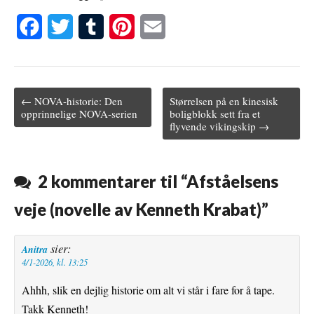
F
T
T
P
E
a
w
u
i
m
c
i
m
n
a
← NOVA-historie: Den
Størrelsen på en kinesisk
e
t
b
t
i
Post navigation
opprinnelige NOVA-serien
boligblokk sett fra et
flyvende vikingskip →
b
t
l
e
l
o
e
r
r
o
r
e
2 kommentarer til “
Afståelsens
k
s
veje (novelle av Kenneth Krabat)
”
t
sier:
Anitra
4/1-2026, kl. 13:25
Ahhh, slik en dejlig historie om alt vi står i fare for å tape.
Takk Kenneth!