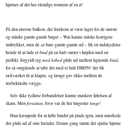
hjørner af det her elendige tomrum af en ø!
På den øverste balkon, der forekom at være lager for de største
og måske gamle-gamle bøger – Wai kunne måske korrigere
indtrykket, men de
så
bare gamle-gamle ud – fik en indskydelse
hende til at lade et
bind
på en halv meter i højden med en
perfekt, forgyldt ryg
med lethed
glide ud mellem lignende
bind
,
for så omgående at tabe det med et hult DRØN! der fik
rækværket til at klapre, og længe gav ekko mellem de
træbeklædte vægge.
Selv ikke lydløse forbandelser kunne maskere følelsen af
skam. Men
forsattan
, hvor var de her tingester
tunge
!
Hun kæmpede for at løfte bindet på plads igen, men mærkede
det glide ud af sine hænder. Denne gang ramte det spidse hjørne