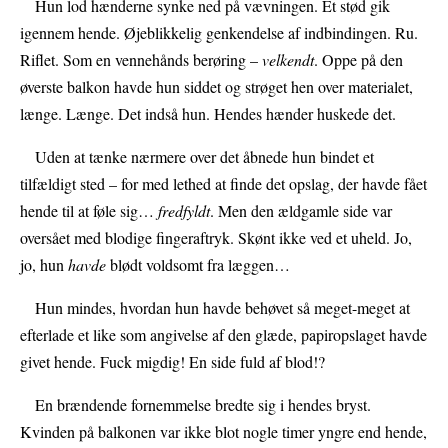
Hun lod hænderne synke ned på vævningen. Et stød gik
igennem hende. Øjeblikkelig genkendelse af indbindingen. Ru.
Riflet. Som en vennehånds berøring –
velkendt
. Oppe på den
øverste balkon havde hun siddet og strøget hen over materialet,
længe. Længe. Det indså hun. Hendes hænder huskede det.
Uden at tænke nærmere over det åbnede hun bindet et
tilfældigt sted – for med lethed at finde det opslag, der havde fået
hende til at føle sig…
fredfyldt
. Men den ældgamle side var
oversået med blodige fingeraftryk. Skønt ikke ved et uheld. Jo,
jo, hun
havde
blødt voldsomt fra læggen…
Hun mindes, hvordan hun havde behøvet så meget-meget at
efterlade et like som angivelse af den glæde, papiropslaget havde
givet hende. Fuck migdig! En side fuld af blod!?
En brændende fornemmelse bredte sig i hendes bryst.
Kvinden på balkonen var ikke blot nogle timer yngre end hende,