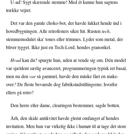
U-ad! Sygt skærende stemme! Med ét kunne hun sagtens
trække vejret.
Det var den gamle choko-bot, der havde lukket hende ind i
hovedbygningen. Alle retrofesters sikre hit. Rusten
tech
,
stemmemodulet ska’ tones eller trimmes. Lyder som metal, der
bliver tygget. Ikke just en Tech-Lord, hendes granonkel.
Hvad
kan du? spurgte hun, uden at vende sig om. Dén model
var sjældent særlig avanceret, programmeringen typisk ret basal,
men nu den
var
så gammel, havde den måske fået en
make-
over
?
De fleste bevarede dog fabriksindstillingerne; hvorfor
ellers gå retro?
Den herre eller dame, clearingen bestemmer, sagde botten.
Årh, den skide antikvitet havde glemt omfanget af hendes
invitation. Men hun var virkelig ikke i humør til at tage det store