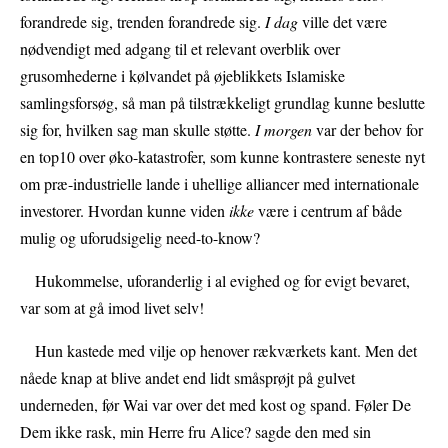
forandrede sig, trenden forandrede sig.
I dag
ville det være
nødvendigt med adgang til et relevant overblik over
grusomhederne i kølvandet på øjeblikkets Islamiske
samlingsforsøg, så man på tilstrækkeligt grundlag kunne beslutte
sig for, hvilken sag man skulle støtte.
I morgen
var der behov for
en top10 over øko-katastrofer, som kunne kontrastere seneste nyt
om præ-industrielle lande i uhellige alliancer med internationale
investorer. Hvordan kunne viden
ikke
være i centrum af både
mulig og uforudsigelig need-to-know?
Hukommelse, uforanderlig i al evighed og for evigt bevaret,
var som at gå imod livet selv!
Hun kastede med vilje op henover rækværkets kant. Men det
nåede knap at blive andet end lidt småsprøjt på gulvet
underneden, før Wai var over det med kost og spand. Føler De
Dem ikke rask, min Herre fru Alice? sagde den med sin