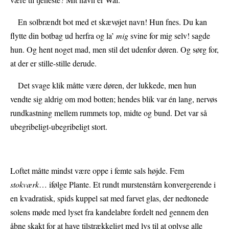
En solbrændt bot med et skævøjet navn! Hun fnes. Du kan
flytte din botbag ud herfra og la’
mig
svine for mig selv! sagde
hun. Og hent noget mad, men stil det udenfor døren. Og sørg for,
at der er stille-stille derude.
Det svage klik måtte være døren, der lukkede, men hun
vendte sig aldrig om mod botten; hendes blik var én lang, nervøs
rundkastning mellem rummets top, midte og bund. Det var så
ubegribeligt-ubegribeligt stort.
Loftet måtte mindst være oppe i femte sals højde. Fem
stokværk
… ifølge Plante. Et rundt murstenstårn konvergerende i
en kvadratisk, spids kuppel sat med farvet glas, der nedtonede
solens møde med lyset fra kandelabre fordelt ned gennem den
åbne skakt for at have tilstrækkeligt med lys til at oplyse alle