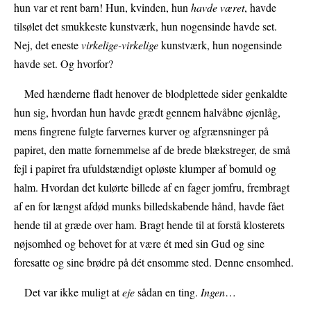
hun var et rent barn! Hun, kvinden, hun
havde været
, havde
tilsølet det smukkeste kunstværk, hun nogensinde havde set.
Nej, det eneste
virkelige-virkelige
kunstværk, hun nogensinde
havde set. Og hvorfor?
Med hænderne fladt henover de blodplettede sider genkaldte
hun sig, hvordan hun havde grædt gennem halvåbne øjenlåg,
mens fingrene fulgte farvernes kurver og afgrænsninger på
papiret, den matte fornemmelse af de brede blækstreger, de små
fejl i papiret fra ufuldstændigt opløste klumper af bomuld og
halm. Hvordan det kulørte billede af en fager jomfru, frembragt
af en for længst afdød munks billedskabende hånd, havde fået
hende til at græde over ham. Bragt hende til at forstå klosterets
nøjsomhed og behovet for at være ét med sin Gud og sine
foresatte og sine brødre på dét ensomme sted. Denne ensomhed.
Det var ikke muligt at
eje
sådan en ting.
Ingen
…