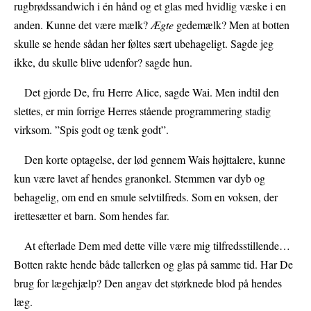
rugbrødssandwich i én hånd og et glas med hvidlig væske i en
anden. Kunne det være mælk?
Ægte
gedemælk? Men at botten
skulle se hende sådan her føltes sært ubehageligt. Sagde jeg
ikke, du skulle blive udenfor? sagde hun.
Det gjorde De, fru Herre Alice, sagde Wai. Men indtil den
slettes, er min forrige Herres stående programmering stadig
virksom. ”Spis godt og tænk godt”.
Den korte optagelse, der lød gennem Wais højttalere, kunne
kun være lavet af hendes granonkel. Stemmen var dyb og
behagelig, om end en smule selvtilfreds. Som en voksen, der
irettesætter et barn. Som hendes far.
At efterlade Dem med dette ville være mig tilfredsstillende…
Botten rakte hende både tallerken og glas på samme tid. Har De
brug for lægehjælp? Den angav det størknede blod på hendes
læg.