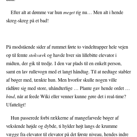
Efter alt at dømme var hun
meget
rig nu… Men alt i hende
skreg-skreg på et bad!
På modstående sider af rummet førte to vindeltrapper hele vejen
op til femte
stokværk
og havde hver sin lillebitte elevator i
midten, der gik til tredje. I den var plads til en enkelt person,
samt en lav rullevogn med et langt håndtag. Til at nedtage stabler
af bøger med, tænkte hun. Men hvorfor skulle nogen ville
rådføre sig med store, uhåndterlige … Plante gav hende ordet …
bind
, når at feede Wiki eller venner kunne gøre det i real-time?
Ufatteligt!
Hun passerede forbi rækkerne af mangefarvede bøger af
vekslende højde og dybde, ti hylder højt langs de krumme
vægge fra elevator til elevator på det første niveau, hendes indre