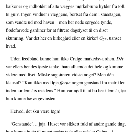
balkoner og indholdet af alle vægges mørkebrune hylder fra loft
til gulv. Ingen vinduer i væggene, bortset fra dem i stueetagen,
som vendte ud mod haven – men hér nede sørgede tynde,
flødefarvede gardiner for at filtrere dagslyset til en diset
skumring. Var det her en kirkegård eller en kirke?
Gys
, uanset
hvad.
Uden feedbånd kunne hun ikke Craige markedsværdien.
Dét
var ellers hendes første tanke, bare afhænde det hele og komme
videre med livet. Måske sagføreren vidste noget? Men dén
klausul? ”Kan ikke med føje
fjerne
nogen genstand fra matriklen
inden for fem års residens.” Hun var nødt til at bo her i fem år, før
hun kunne hæve gevinsten.
Helved, det sku være løgn!
‘Genstande’… jaja. Huset var sikkert fuld af andre gamle ting,
hun kunne bytte til noget seriøs tech eller måske Coins – i