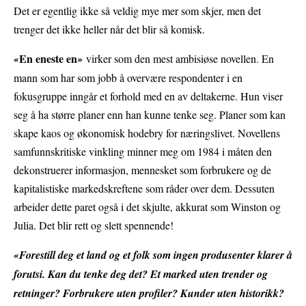
Det er egentlig ikke så veldig mye mer som skjer, men det
trenger det ikke heller når det blir så komisk.
En eneste en
«
»
virker som den mest ambisiøse novellen. En
mann som har som jobb å overvære respondenter i en
fokusgruppe inngår et forhold med en av deltakerne. Hun viser
seg å ha større planer enn han kunne tenke seg. Planer som kan
skape kaos og økonomisk hodebry for næringslivet. Novellens
samfunnskritiske vinkling minner meg om 1984 i måten den
dekonstruerer informasjon, mennesket som forbrukere og de
kapitalistiske markedskreftene som råder over dem. Dessuten
arbeider dette paret også i det skjulte, akkurat som Winston og
Julia. Det blir rett og slett spennende!
«Forestill deg et land og et folk som ingen produsenter klarer å
forutsi. Kan du tenke deg det? Et marked uten trender og
retninger? Forbrukere uten profiler? Kunder uten historikk?