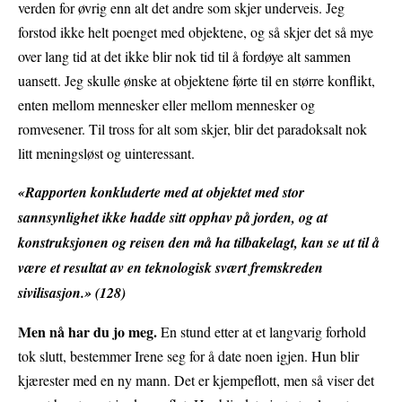
verden for øvrig enn alt det andre som skjer underveis. Jeg
forstod ikke helt poenget med objektene, og så skjer det så mye
over lang tid at det ikke blir nok tid til å fordøye alt sammen
uansett. Jeg skulle ønske at objektene førte til en større konflikt,
enten mellom mennesker eller mellom mennesker og
romvesener. Til tross for alt som skjer, blir det paradoksalt nok
litt meningsløst og uinteressant.
«Rapporten konkluderte med at objektet med stor
sannsynlighet ikke hadde sitt opphav på jorden, og at
konstruksjonen og reisen den må ha tilbakelagt, kan se ut til å
være et resultat av en teknologisk svært fremskreden
sivilisasjon.» (128)
Men nå har du jo meg.
En stund etter at et langvarig forhold
tok slutt, bestemmer Irene seg for å date noen igjen. Hun blir
kjærester med en ny mann. Det er kjempeflott, men så viser det