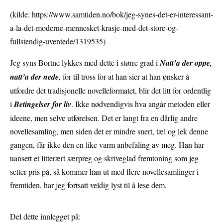
(kilde: https://www.samtiden.no/bok/jeg-synes-det-er-interessant-
a-la-det-moderne-mennesket-krasje-med-det-store-og-
fullstendig-uventede/1319535)
Jeg syns Bortne lykkes med dette i større grad i
Natt’a der oppe,
natt’a der nede
,
for til tross for at han sier at han ønsker å
utfordre det tradisjonelle novelleformatet, blir det litt for ordentlig
i
Betingelser for liv
. Ikke nødvendigvis hva angår metoden eller
ideene, men selve utførelsen. Det er langt fra en dårlig andre
novellesamling, men siden det er mindre snert, tæl og lek denne
gangen, får ikke den en like varm anbefaling av meg. Han har
uansett et litterært særpreg og skriveglad fremtoning som jeg
setter pris på, så kommer han ut med flere novellesamlinger i
fremtiden, har jeg fortsatt veldig lyst til å lese dem.
Del dette innlegget på: