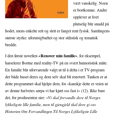
vært vanskelig. Noen
er bortkomne. Andre
opplever at livet
plutselig blir snudd på
hodet, mens enkelte rett og slett er fanget rent fysisk. Samlingens
største styrke: uforutsigbarhet og stor stilistisk og tematisk
bredde.
Renover min familie
I den første novellen
«
»
, for eksempel,
harselerer Bortne med reality-TV på en svært humoristisk måte.
En familie blir uforvarende valgt ut til å delta i et TV-program
der både huset deres og dem selv skal bli renovert. Tanken er at
dette programmet skal hjelpe dem, for «kanskje dette er veien ut
av denne hælvetes sørpa vi har kjørt oss fast i» (12). Ikke bare
det, for produsenten sier:
«Vi skal forvandle dere til Norges
lykkeligste lille familie, men til gjengjeld skal dere gi oss
Historien Om Forvandlingen Til Norges Lykkeligste Lille