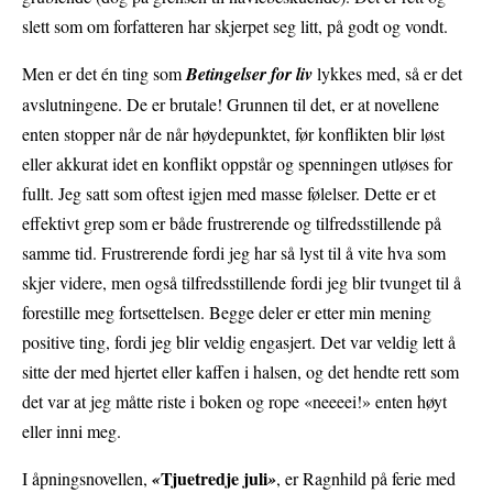
slett som om forfatteren har skjerpet seg litt, på godt og vondt.
Men er det én ting som
Betingelser for liv
lykkes med, så er det
avslutningene. De er brutale! Grunnen til det, er at novellene
enten stopper når de når høydepunktet, før konflikten blir løst
eller akkurat idet en konflikt oppstår og spenningen utløses for
fullt. Jeg satt som oftest igjen med masse følelser. Dette er et
effektivt grep som er både frustrerende og tilfredsstillende på
samme tid. Frustrerende fordi jeg har så lyst til å vite hva som
skjer videre, men også tilfredsstillende fordi jeg blir tvunget til å
forestille meg fortsettelsen. Begge deler er etter min mening
positive ting, fordi jeg blir veldig engasjert. Det var veldig lett å
sitte der med hjertet eller kaffen i halsen, og det hendte rett som
det var at jeg måtte riste i boken og rope «neeeei!» enten høyt
eller inni meg.
Tjuetredje juli
I åpningsnovellen,
«
»
, er Ragnhild på ferie med