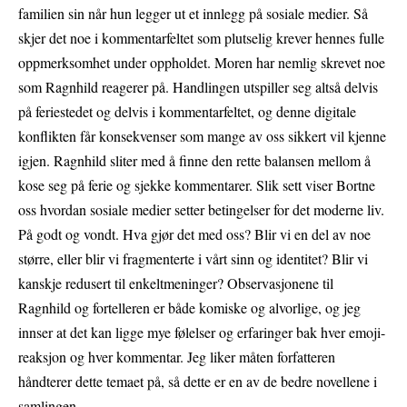
familien sin når hun legger ut et innlegg på sosiale medier. Så
skjer det noe i kommentarfeltet som plutselig krever hennes fulle
oppmerksomhet under oppholdet. Moren har nemlig skrevet noe
som Ragnhild reagerer på. Handlingen utspiller seg altså delvis
på feriestedet og delvis i kommentarfeltet, og denne digitale
konflikten får konsekvenser som mange av oss sikkert vil kjenne
igjen. Ragnhild sliter med å finne den rette balansen mellom å
kose seg på ferie og sjekke kommentarer. Slik sett viser Bortne
oss hvordan sosiale medier setter betingelser for det moderne liv.
På godt og vondt. Hva gjør det med oss? Blir vi en del av noe
større, eller blir vi fragmenterte i vårt sinn og identitet? Blir vi
kanskje redusert til enkeltmeninger? Observasjonene til
Ragnhild og fortelleren er både komiske og alvorlige, og jeg
innser at det kan ligge mye følelser og erfaringer bak hver emoji-
reaksjon og hver kommentar. Jeg liker måten forfatteren
håndterer dette temaet på, så dette er en av de bedre novellene i
samlingen.