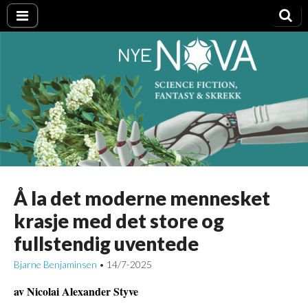
Nye NOVA
Å la det moderne mennesket
krasje med det store og
fullstendig uventede
Bjarne Benjaminsen
14/7-2025
•
av Nicolai Alexander Styve