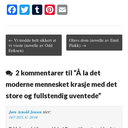
F
T
T
P
E
a
w
u
i
m
c
i
m
n
a
← Vi trodde helt sikkert at
Olavs dom (novelle av Emil
e
t
b
t
i
Post navigation
vi visste (novelle av Odd
Flakk) →
Eriksen)
b
t
l
e
l
o
e
r
r
o
r
e
2 kommentarer til “
Å la det
k
s
moderne mennesket krasje med det
t
store og fullstendig uventede
”
sier:
Jørn Arnold Jensen
14/7-2025, kl. 20:04