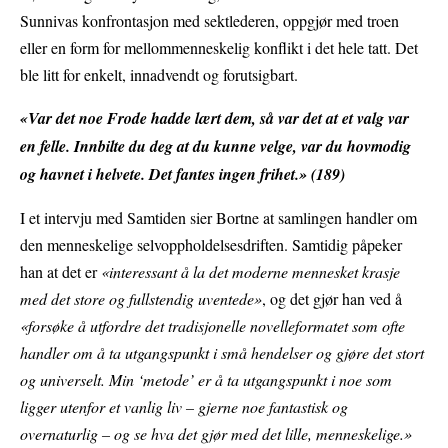
Sunnivas konfrontasjon med sektlederen, oppgjør med troen
eller en form for mellommenneskelig konflikt i det hele tatt. Det
ble litt for enkelt, innadvendt og forutsigbart.
«Var det noe Frode hadde lært dem, så var det at et valg var
en felle. Innbilte du deg at du kunne velge, var du hovmodig
og havnet i helvete. Det fantes ingen frihet.» (189)
I et intervju med Samtiden sier Bortne at samlingen handler om
den menneskelige selvoppholdelsesdriften. Samtidig påpeker
han at det er
«interessant å la det moderne mennesket krasje
med det store og fullstendig uventede»
, og det gjør han ved å
«forsøke å utfordre det tradisjonelle novelleformatet
som ofte
handler om å ta utgangspunkt i små hendelser og gjøre det stort
og universelt. Min ‘metode’ er å ta utgangspunkt i noe som
ligger utenfor et vanlig liv – gjerne noe fantastisk og
overnaturlig – og se hva det gjør med det lille, menneskelige.»