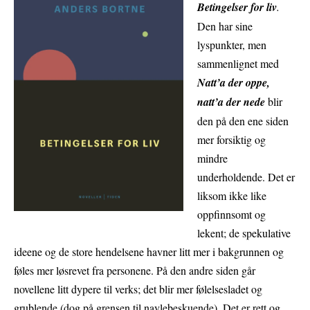
Betingelser for liv
.
Den har sine
lyspunkter, men
sammenlignet med
Natt’a der oppe,
natt’a der nede
blir
den på den ene siden
mer forsiktig og
mindre
underholdende. Det er
liksom ikke like
oppfinnsomt og
lekent; de spekulative
ideene og de store hendelsene havner litt mer i bakgrunnen og
føles mer løsrevet fra personene. På den andre siden går
novellene litt dypere til verks; det blir mer følelsesladet og
grublende (dog på grensen til navlebeskuende). Det er rett og