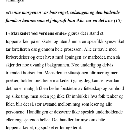
«Denne morgenen var bassenget, solsengen og den badende
familien hennes som et fotografi hun ikke var en del av.» (15)
Markedet ved verdens ende
I
«
»
gjøres det i stand et
loppemarked på en skole, og uten å innta en spesifikk synsvinkel
tar fortelleren oss gjennom hele prosessen. Alle er travle med
forberedelser og etter hvert med åpningen av markedet, men så
skjer det noe uvanlig i bakgrunnen. Noe underlig og delvis
truende i horisonten. Mens denne situasjonen blir mer og mer
prekær, holder foreldrene markedet i gang. Jeg kan se hvordan
det her er mulig å få en bedre forståelse av fellesskap og samhold
og slike ting, men siden jeg ikke får innblikk i hva folk tenker og
føler, blir det så stor avstand mellom meg som leser og alle
personene. Handlingen er dessverre ikke spesielt underholdende
eller engasjerende heller. Det handler for mye om dette
loppemarkedet, og språket er for nøkternt.