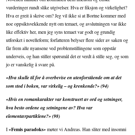
vurderinger rundt slike utgivelser. Hva er fiksjon og virkelighet?
Hva er greit å skrive om? Jeg vil ikke si at Bortne kommer med
noe oppsiktsvekkende nytt om temaet, og avslutningen var ikke
like effektiv her, men jeg syns temaet var godt og grundig
utforsket i novelleform; forfatteren belyser flere sider av saken og
får frem alle nyansene ved problemstillingene som oppstår
underveis, og han stiller spørsmål det er verdt å stille seg, og som
jo er vanskelig å svare på.
«Hva skulle til for å overbevise en utenforstående om at det
som stod i boken, var virkelig – og krenkende?» (94)
«Hvis en romankarakter var konstruert av ord og setninger,
hva besto ordene og setningene av? Hva var
elementærpartiklene?» (98)
Femis paradoks
I
«
»
møter vi Andreas. Han sliter med insomni