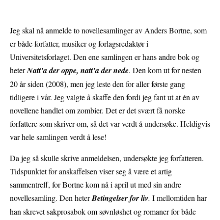
Jeg skal nå anmelde to novellesamlinger av Anders Bortne, som
er både forfatter, musiker og forlagsredaktør i
Universitetsforlaget. Den ene samlingen er hans andre bok og
heter
Natt’a der oppe, natt’a der nede
. Den kom ut for nesten
20 år siden (2008), men jeg leste den for aller første gang
tidligere i vår. Jeg valgte å skaffe den fordi jeg fant ut at én av
novellene handlet om zombier. Det er det svært få norske
forfattere som skriver om, så det var verdt å undersøke. Heldigvis
var hele samlingen verdt å lese!
Da jeg så skulle skrive anmeldelsen, undersøkte jeg forfatteren.
Tidspunktet for anskaffelsen viser seg å være et artig
sammentreff, for Bortne kom nå i april ut med sin andre
novellesamling. Den heter
Betingelser for liv
.
I mellomtiden har
han skrevet sakprosabok om søvnløshet og romaner for både