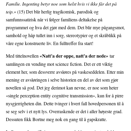
Familie. Ingenting betyr noe som helst hvis vi ikke får det på
teip.»
(15) Det blir herlig tragikomisk, parodisk og
samfunnssatirisk når vi følger familiens deltakelse på
programmet og hva det gjør med dem. Det blir mye pågangsmot,
samhold og håp tullet inn i sorg, stereotypier og et skråblikk på
våre egne konstruerte liv. En fulltreffer fra start!
Natt’a der oppe, natt’a der nede
Med tittelnovellen
«
»
tar
samlingen en vending mot science fiction. Det er ett viktig
element her, som dessverre avsløres på vaskeseddelen. Etter min
mening er avsløringen i selve historien en del av det som gjør
novellen så god. Det jeg derimot kan nevne, er noe som heter
«single perception entity cognitive transmission», kun for å pirre
nysgjerrigheten din. Dette tvinger i hvert fall hovedpersonen til å
se seg selv i et nytt lys. Overraskende er det i aller høyeste grad.
Dessuten fikk Bortne meg nok en gang til å gapskratte.