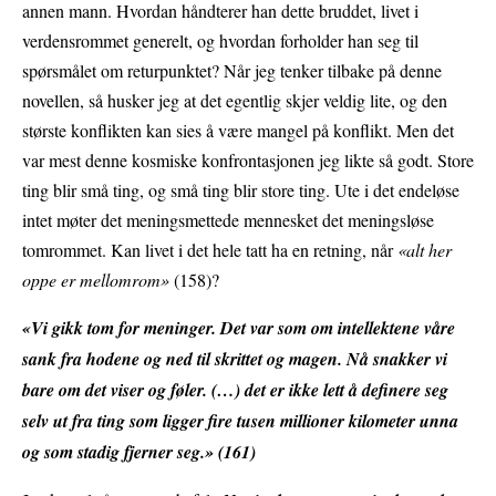
annen mann. Hvordan håndterer han dette bruddet, livet i
verdensrommet generelt, og hvordan forholder han seg til
spørsmålet om returpunktet? Når jeg tenker tilbake på denne
novellen, så husker jeg at det egentlig skjer veldig lite, og den
største konflikten kan sies å være mangel på konflikt. Men det
var mest denne kosmiske konfrontasjonen jeg likte så godt. Store
ting blir små ting, og små ting blir store ting. Ute i det endeløse
intet møter det meningsmettede mennesket det meningsløse
tomrommet. Kan livet i det hele tatt ha en retning, når
«alt her
oppe er mellomrom»
(158)?
«Vi gikk tom for meninger. Det var som om intellektene våre
sank fra hodene og ned til skrittet og magen. Nå snakker vi
bare om det viser og føler. (…) det er ikke lett å definere seg
selv ut fra ting som ligger fire tusen millioner kilometer unna
og som stadig fjerner seg.» (161)