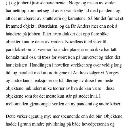
(!) og jobber i justisdepartementet. Norge og resten av verden
har nettopp kommet seg ut av en vanskelig tid med pandemi og
alt det innebærer av smittevern og karantene. Så blir det funnet et
fremmed objekt i Østerdalen, og da får Anders mer enn nok å
håndtere på jobben. Etter hvert dukker det opp flere slike
objekter i andre deler av verden. Novellens tittel viser til
paradokset om at vesener fra andre planeter ennå ikke har tatt
kontakt med oss, til tross for størrelsen på universet og tiden det
har eksistert. Handlingen i novellen strekker seg over veldig lang
tid, og parallelt med utfordringene til Andreas følger vi Norges
og andre lands reaksjoner og håndtering av disse fremmede
objektene, inkludert ulike teorier av hva de kan være – disse
objektene som for det meste kun står på stedet hvil. I
mellomtiden gjennomgår verden en ny pandemi og andre kriser.
Dette virker egentlig mye mer spennende enn det blir. Objektene
hadde i grunn mindre påvirkning på både hovedpersonen og