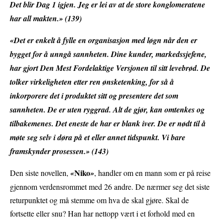
Det blir Dag 1 igjen. Jeg er lei av at de store konglomeratene
har all makten.» (139)
«Det er enkelt å fylle en organisasjon med løgn når den er
bygget for å unngå sannheten. Dine kunder, markedssjefene,
har gjort Den Mest Fordelaktige Versjonen til sitt levebrød. De
tolker virkeligheten etter ren ønsketenking, for så å
inkorporere det i produktet sitt og presentere det som
sannheten. De er uten ryggrad. Alt de gjør, kan omtenkes og
tilbakemenes. Det eneste de har er blank iver. De er nødt til å
møte seg selv i døra på et eller annet tidspunkt. Vi bare
framskynder prosessen.» (143)
Niko
Den siste novellen,
«
»
, handler om en mann som er på reise
gjennom verdensrommet med 26 andre. De nærmer seg det siste
returpunktet og må stemme om hva de skal gjøre. Skal de
fortsette eller snu? Han har nettopp vært i et forhold med en