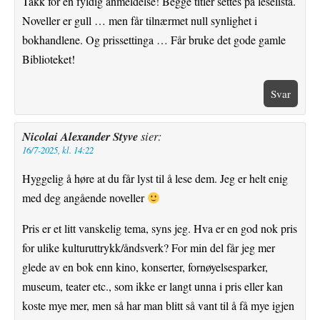
Takk for en fyldig anmeldelse! Begge titler settes på leselista.
Noveller er gull … men får tilnærmet null synlighet i
bokhandlene. Og prissettinga … Får bruke det gode gamle
Biblioteket!
Svar
Nicolai Alexander Styve
sier:
16/7-2025, kl. 14:22
Hyggelig å høre at du får lyst til å lese dem. Jeg er helt enig
med deg angående noveller
Pris er et litt vanskelig tema, syns jeg. Hva er en god nok pris
for ulike kulturuttrykk/åndsverk? For min del får jeg mer
glede av en bok enn kino, konserter, fornøyelsesparker,
museum, teater etc., som ikke er langt unna i pris eller kan
koste mye mer, men så har man blitt så vant til å få mye igjen