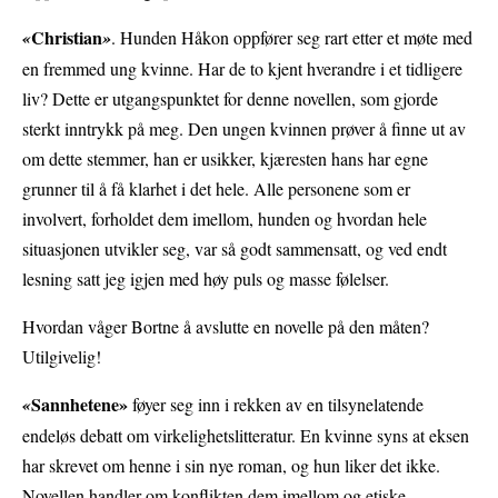
Christian
«
»
.
Hunden Håkon oppfører seg rart etter et møte med
en fremmed ung kvinne. Har de to kjent hverandre i et tidligere
liv? Dette er utgangspunktet for denne novellen, som gjorde
sterkt inntrykk på meg. Den ungen kvinnen prøver å finne ut av
om dette stemmer, han er usikker, kjæresten hans har egne
grunner til å få klarhet i det hele. Alle personene som er
involvert, forholdet dem imellom, hunden og hvordan hele
situasjonen utvikler seg, var så godt sammensatt, og ved endt
lesning satt jeg igjen med høy puls og masse følelser.
Hvordan våger Bortne å avslutte en novelle på den måten?
Utilgivelig!
Sannhetene»
«
føyer seg inn i rekken av en tilsynelatende
endeløs debatt om virkelighetslitteratur. En kvinne syns at eksen
har skrevet om henne i sin nye roman, og hun liker det ikke.
Novellen handler om konflikten dem imellom og etiske