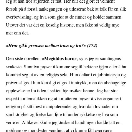
seg at han tror at jorden er flat. Her blir det gjort et velment
forsøk på å forstå tankegangen og utløserne bak at folk får en slik
overbevisning, og hva som gjør at de finner og holder sammen.
Utover det var det en koselig historie, men ikke så veldig mye
mer enn det.
«Hvor gikk grensen mellom trass og tro?» (174)
Megiddos barn
Den siste novellen,
«
»
, syns jeg er samlingens
svakeste. Sunniva prøver å komme seg til hektene igjen etter å ha
kommet seg ut av en religiøs sekt. Hun deltar i et jobbintervju og
prøver så godt hun kan å gi et godt inntrykk, men de ubehagelige
opplevelsene fra tiden i sekten hjemsøker henne. Jeg har stor
respekt for tematikken og at forfatteren prøver å vise organisert
religion på sitt mest manipulerende, og hvordan lovnader om
samhørighet og frelse kan føre til undertrykkelse og hva som
verre er. Allikevel skulle jeg ønske at handlingen hadde tatt en
mørkere og mer dyster vending, at vi kunne fått overvære