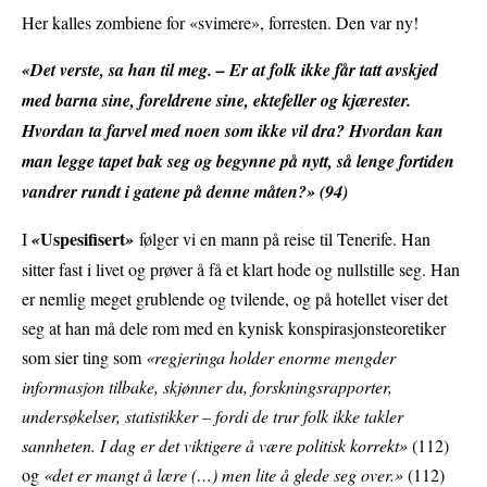
Her kalles zombiene for «svimere», forresten. Den var ny!
«Det verste, sa han til meg. – Er at folk ikke får tatt avskjed
med barna sine, foreldrene sine, ektefeller og kjærester.
Hvordan ta farvel med noen som ikke vil dra? Hvordan kan
man legge tapet bak seg og begynne på nytt, så lenge fortiden
vandrer rundt i gatene på denne måten?» (94)
Uspesifisert
I
«
»
følger vi en mann på reise til Tenerife. Han
sitter fast i livet og prøver å få et klart hode og nullstille seg. Han
er nemlig meget grublende og tvilende, og på hotellet viser det
seg at han må dele rom med en kynisk konspirasjonsteoretiker
som sier ting som
«regjeringa holder enorme mengder
informasjon tilbake, skjønner du, forskningsrapporter,
undersøkelser, statistikker – fordi de trur folk ikke takler
sannheten. I dag er det viktigere å være politisk korrekt»
(112)
og
«det er mangt å lære (…) men lite å glede seg over.»
(112)