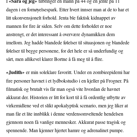
Sara og jeg
I
«
»
tilbringer en mann på 44 og en jente på 11
dagen i en fornøyelsespark. Etter hvert innser man at de to har et
litt ukonvensjonelt forhold. Jenta ble faktisk kidnappet av
mannen for fire år siden. Selv om dette forholdet er noe
anstrengt, er det interessant å overvære dynamikken dem
imellom. Jeg hadde blandede følelser til situasjonen og blandede
følelser til begge personene, for det hele er så underfundig og
sårt, men allikevel klarer Bortne å få meg til å flire.
Judith
«
»
er min soleklare favoritt. Under en zombieepidemi har
fire personer havnet i et lydbokstudio i en kjeller på Frogner. På
filmatisk og brutalt vis får man også vite hvordan de havnet
akkurat der. Historien er litt for kort til å få ordentlig utbytte av
virkemidlene ved et slikt apokalyptisk scenario, men jeg liker at
man får et lite innblikk i denne verdensomveltende hendelsen
gjennom noen få vanlige mennesker. Akkurat passe tragisk og
spennende. Man kjenner hjertet hamre og adrenalinet pumpe.