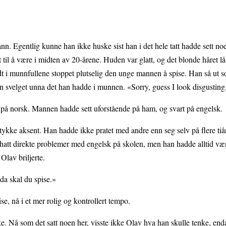
n. Egentlig kunne han ikke huske sist han i det hele tatt hadde sett noe
l å være i midten av 20-årene. Huden var glatt, og det blonde håret lå 
idt i munnfullene stoppet plutselig den unge mannen å spise. Han så ut 
han svelget unna det han hadde i munnen. «Sorry, guess I look disgusting
å norsk. Mannen hadde sett uforstående på ham, og svart på engelsk.
tykke aksent. Han hadde ikke pratet med andre enn seg selv på flere tiå
 hatt direkte problemer med engelsk på skolen, men han hadde alltid væ
 Olav briljerte.
da skal du spise.»
se, nå i et mer rolig og kontrollert tempo.
ske. Nå som det satt noen her, visste ikke Olav hva han skulle tenke, en