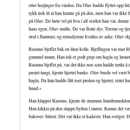
etter herjinger fra vinden. Da Olav hadde flyttet opp hi
tykk nok til at han kunne gå på den, men han var ikke 
på Olav. De lurte vel på hva i all verden han var, denne
hans egen. Olav smilte. De var flotte dyr. Trærne og tje
stod i flammer, og reinsdyrene kvaltes av aske. Olav sk
Rasmus bjeffet bak en liten kolle. Bjeffingen var mer fe
gammel mann. Han tok et godt grep om hagla og løsnet s
Rasmus bjeffet på, var det ikke noe som hadde tenkt å r
pustet tungt, kjente hjertet banke. Olav burde vel vært 
hagla. Da han hadde fått roet pusten og hjertet, ris
hund.»
Han klappet Rasmus, kjente de stramme hundemuskle
Han kikket på den slappe bylten i snøen. Kunne det vær
bakover. Stirret. Det var ikke et kadaver. Han svelget.