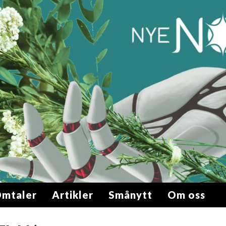
mtaler
Artikler
Smånytt
Om oss