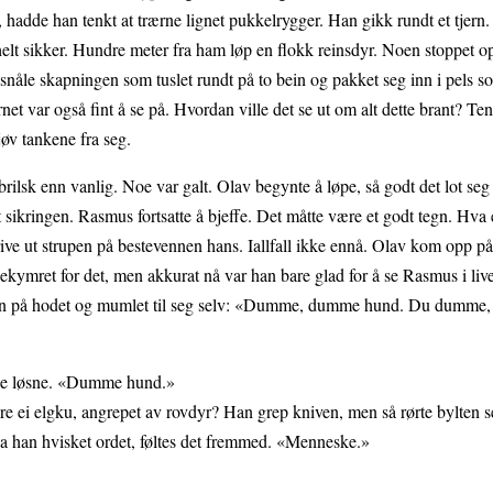
t, hadde han tenkt at trærne lignet pukkelrygger. Han gikk rundt et tjern.
helt sikker. Hundre meter fra ham løp en flokk reinsdyr. Noen stoppet o
 snåle skapningen som tuslet rundt på to bein og pakket seg inn i pels s
rnet var også fint å se på. Hvordan ville det se ut om alt dette brant? T
jøv tankene fra seg.
brilsk enn vanlig. Noe var galt. Olav begynte å løpe, så godt det lot seg 
ikringen. Rasmus fortsatte å bjeffe. Det måtte være et godt tegn. Hva 
ive ut strupen på bestevennen hans. Iallfall ikke ennå. Olav kom opp p
bekymret for det, men akkurat nå var han bare glad for å se Rasmus i li
tet han på hodet og mumlet til seg selv: «Dumme, dumme hund. Du dumm
ne løsne. «Dumme hund.»
e ei elgku, angrepet av rovdyr? Han grep kniven, men så rørte bylten se
 Da han hvisket ordet, føltes det fremmed. «Menneske.»