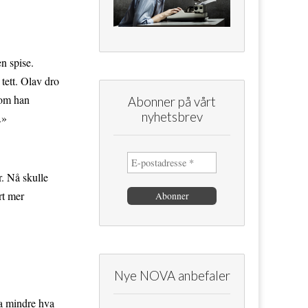
n spise.
tett. Olav dro
som han
Abonner på vårt
nyhetsbrev
.»
r. Nå skulle
rt mer
Nye NOVA anbefaler
da mindre hva