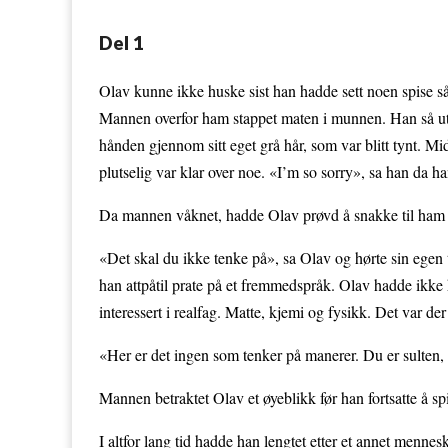
Del 1
Olav kunne ikke huske sist han hadde sett noen spise sån
Mannen overfor ham stappet maten i munnen. Han så ut ti
hånden gjennom sitt eget grå hår, som var blitt tynt. M
plutselig var klar over noe. «I’m so sorry», sa han da 
Da mannen våknet, hadde Olav prøvd å snakke til ham p
«Det skal du ikke tenke på», sa Olav og hørte sin egen 
han attpåtil prate på et fremmedspråk. Olav hadde ikke
interessert i realfag. Matte, kjemi og fysikk. Det var der
«Her er det ingen som tenker på manerer. Du er sulten, 
Mannen betraktet Olav et øyeblikk før han fortsatte å spi
I altfor lang tid hadde han lengtet etter et annet menne