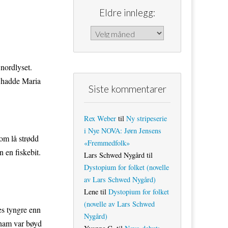
Eldre innlegg:
Eldre innlegg:
 nordlyset.
å, hadde Maria
Siste kommentarer
Rex Weber
til
Ny stripeserie
i Nye NOVA: Jørn Jensens
som lå strødd
«Fremmedfolk»
 en fiskebit.
Lars Schwed Nygård
til
Dystopium for folket (novelle
av Lars Schwed Nygård)
Lene
til
Dystopium for folket
(novelle av Lars Schwed
tes tyngre enn
Nygård)
 ham var bøyd