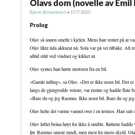
Olavs dom (novelle av Emil 
Bjarne Benjaminsen
17/7-2025
•
Prolog
Olav så snøen smelte i kjelen. Mens han ventet på at van
Olav likte tida akkurat nå. Sola var på vei tilbake. Alt 
alltid stått ved vinduet og kikket ut.
Olav syntes han hørte motoren fra en bil.
«Gamle tulling», sa Olav. «Det er ikke noen bil. Det er
langs de gjengrodde veiene, var rustne og hadde flate b
«Bare du og jeg Rasmus. Ikke noen bil. Bare du og jeg
Olav helte det varme vannet over i en termos. Han satt 
Olav løftet beina høyt for ikke å snuble. Røttene hadde 
før. Rasmus snuste rundt, men mest for moro skyld. Ola