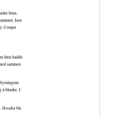
andre brun.
k sammen. Isen
pp. Cooper
om liten hadde
fremmed sammen
 frysningene
g å blunke. I
. Hvorfor ble