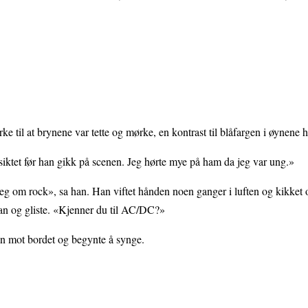
til at brynene var tette og mørke, en kontrast til blåfargen i øynene h
nsiktet før han gikk på scenen. Jeg hørte mye på ham da jeg var ung.»
g om rock», sa han. Han viftet hånden noen ganger i luften og kikket 
n og gliste. «Kjenner du til AC/DC?»
n mot bordet og begynte å synge.