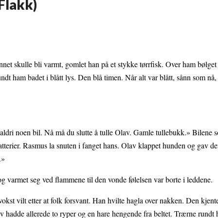
Flakk)
net skulle bli varmt, gomlet han på et stykke tørrfisk. Over ham bølget
rundt ham badet i blått lys. Den blå timen. Når alt var blått, sånn som n
 aldri noen bil. Nå må du slutte å tulle Olav. Gamle tullebukk.» Bilene 
atterier. Rasmus la snuten i fanget hans. Olav klappet hunden og gav den
.»
og varmet seg ved flammene til den vonde følelsen var borte i leddene.
vokst vilt etter at folk forsvant. Han hvilte hagla over nakken. Den kjen
v hadde allerede to ryper og en hare hengende fra beltet. Trærne rundt