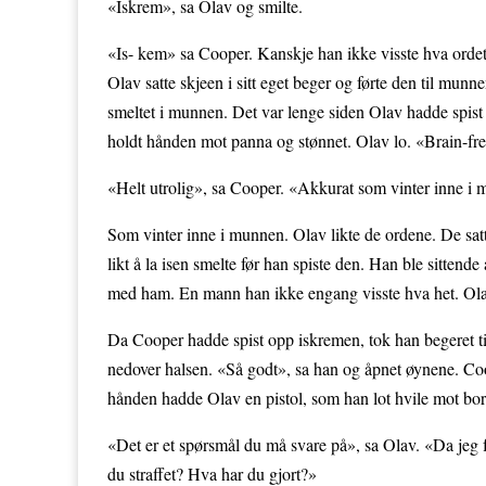
«Iskrem», sa Olav og smilte.
«Is- kem» sa Cooper. Kanskje han ikke visste hva ordet 
Olav satte skjeen i sitt eget beger og førte den til mu
smeltet i munnen. Det var lenge siden Olav hadde spist
holdt hånden mot panna og stønnet. Olav lo. «Brain-fre
«Helt utrolig», sa Cooper. «Akkurat som vinter inne i
Som vinter inne i munnen. Olav likte de ordene. De satt
likt å la isen smelte før han spiste den. Han ble sittende
med ham. En mann han ikke engang visste hva het. Ola
Da Cooper hadde spist opp iskremen, tok han begeret ti
nedover halsen. «Så godt», sa han og åpnet øynene. Coope
hånden hadde Olav en pistol, som han lot hvile mot bord
«Det er et spørsmål du må svare på», sa Olav. «Da jeg 
du straffet? Hva har du gjort?»