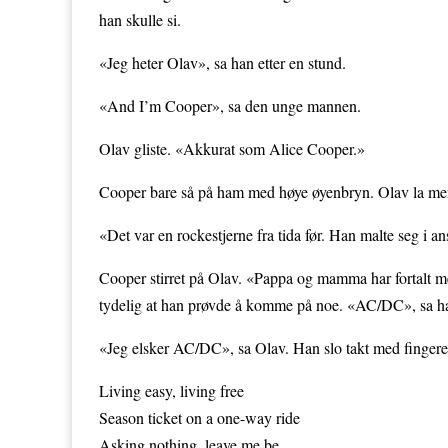
han skulle si.
«Jeg heter Olav», sa han etter en stund.
«And I’m Cooper», sa den unge mannen.
Olav gliste. «Akkurat som Alice Cooper.»
Cooper bare så på ham med høye øyenbryn. Olav la merke 
«Det var en rockestjerne fra tida før. Han malte seg i a
Cooper stirret på Olav. «Pappa og mamma har fortalt me
tydelig at han prøvde å komme på noe. «AC/DC», sa ha
«Jeg elsker AC/DC», sa Olav. Han slo takt med fingere
Living easy, living free
Season ticket on a one-way ride
Asking nothing, leave me be