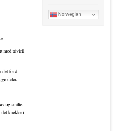
Norwegian
.»
 med triviell
 det for å
gge deler.
lav og smilte.
 det knekke i