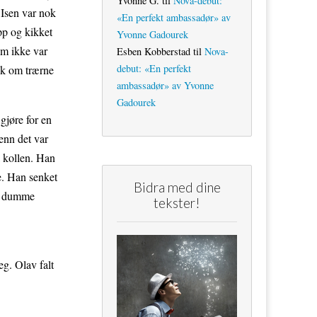
Yvonne G.
til
Nova-debut:
 Isen var nok
«En perfekt ambassadør» av
pp og kikket
Yvonne Gadourek
om ikke var
Esben Kobberstad
til
Nova-
debut: «En perfekt
enk om trærne
ambassadør» av Yvonne
Gadourek
gjøre for en
enn det var
å kollen. Han
ve. Han senket
Bidra med dine
e, dumme
tekster!
g. Olav falt