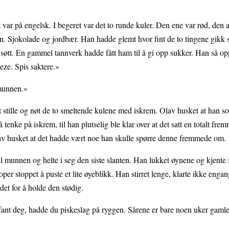
var på engelsk. I begeret var det to runde kuler. Den ene var rød, den 
nnen. Sjokolade og jordbær. Han hadde glemt hvor fint de to tingene gik
 søtt. En gammel tannverk hadde fått ham til å gi opp sukker. Han så o
eze. Spis saktere.»
 munnen.»
 stille og nøt de to smeltende kulene med iskrem. Olav husket at han s
 å tenke på iskrem, til han plutselig ble klar over at det satt en totalt 
v husket at det hadde vært noe han skulle spørre denne fremmede om.
l munnen og helte i seg den siste slanten. Han lukket øynene og kjente
r stoppet å puste et lite øyeblikk. Han stirret lenge, klarte ikke engan
et for å holde den stødig.
fant deg, hadde du piskeslag på ryggen. Sårene er bare noen uker gamle