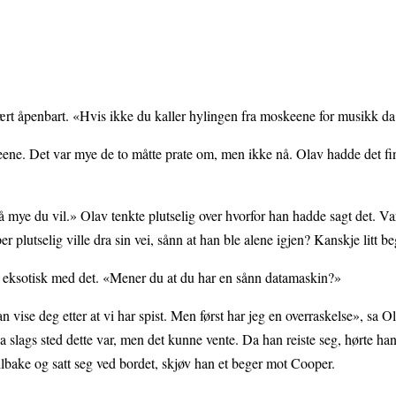
ært åpenbart. «Hvis ikke du kaller hylingen fra moskeene for musikk da
ne. Det var mye de to måtte prate om, men ikke nå. Olav hadde det fint
 mye du vil.» Olav tenkte plutselig over hvorfor han hadde sagt det. Var
r plutselig ville dra sin vei, sånn at han ble alene igjen? Kanskje litt be
e eksotisk med det. «Mener du at du har en sånn datamaskin?»
 vise deg etter at vi har spist. Men først har jeg en overraskelse», sa O
lags sted dette var, men det kunne vente. Da han reiste seg, hørte han
lbake og satt seg ved bordet, skjøv han et beger mot Cooper.