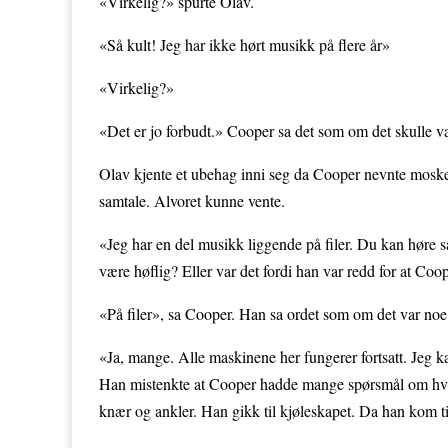
«Virkelig?» spurte Olav.
«Så kult! Jeg har ikke hørt musikk på flere år»
«Virkelig?»
«Det er jo forbudt.» Cooper sa det som om det skulle v
Olav kjente et ubehag inni seg da Cooper nevnte moskee
samtale. Alvoret kunne vente.
«Jeg har en del musikk liggende på filer. Du kan høre så
være høflig? Eller var det fordi han var redd for at Coope
«På filer», sa Cooper. Han sa ordet som om det var no
«Ja, mange. Alle maskinene her fungerer fortsatt. Jeg kan
Han mistenkte at Cooper hadde mange spørsmål om hva s
knær og ankler. Han gikk til kjøleskapet. Da han kom ti