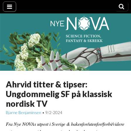
Nye NOVA
Ahrvid titter & tipser:
Ungdommelig SF på klassisk
nordisk TV
Bjarne Benjaminsen
9/2-2024
•
Fra Nye NOVAs utpost i Sverige & bakenfor/utenfor/forbi/videre