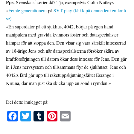
Pps.
Svenska sf-serier då? Tja, exempelvis Colin Nutleys
«
Femte generationen»
på
SVT play (klikk på denne lenken for å
se)
«En superdator på ett sjukhus, 4042, börjar på egen hand
manipulera med gravida kvinnors foster och dataspecialister
kämpar för att stoppa den. Den visar sig vara särskilt intresserad
av 18-årige Jens och när dataspecialisterna försöker skära av
kraftförsörjningen till datorn ökar dess intresse för Jens. Den går
in i Jens nervsystem och tillsammans flyr de sjukhuset. Jens och
4042:s färd går upp till raketuppskjutningsfältet Esrange i
Kiruna, där man just ska skicka upp en sond i rymden.»
Del dette innlegget på:
F
T
T
P
E
a
w
u
i
m