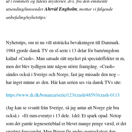
ut i rommets og tidens mysterier, dvs. fra den eminente
utsending/innsender
Ahrvid Engholm
, mottar vi følgende
anbefaling/nyhetstips:
Nyhetstips, om ni nu vill utsträcka bevakningen till Danmark.
1984 gjorde dansk TV en sf-serie i 13 delar för barn/ungdom
kallad «Crash». Man satsade rätt mycket på specialeffekter m m,
men det blev tydligen inte någon större framgång. «Crash»
sändes också i Sverige och Norge, fast jag missade den nog –
har inget minne av den. Här kan serien ses via dansk TVs site:
https://www.dr.dk/bonanza/serie/123/crash/48593/crash-0113
(Jag kan se svsnitt från Sverige, så jag antar att Norge går bra
också.) «Et rum-eventyr i 13 dele. 1del: Et spark opad. Netop
som det gamle tegneserieblad er blevet mange penge værd, et det
sporløst forsvundet. Men Birger får andre overraskelser den