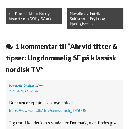
c
i
m
n
a
← Tore på kino: En ny
Novelle av Patrik
e
t
b
t
i
Post navigation
historie om Willy Wonka
Sahlstrøm: Frykt og
kjærlighet →
b
t
l
e
l
o
e
r
r
o
r
e
1 kommentar til “
Ahrvid titter &
k
s
tipser: Ungdommelig SF på klassisk
t
nordisk TV
”
sier:
kenneth krabat
22/6-2024, kl. 16:56
Bonanza er ophørt – det nye link er
https://www.dr.dk/drtv/serie/crash_435006
Jeg tror ikke, det kan ses udenfor Danmark, men findes givet