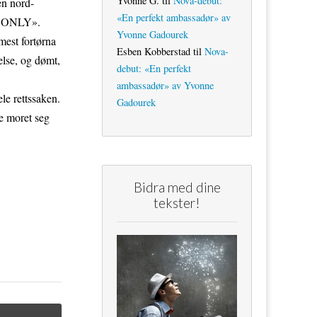
Yvonne G.
til
Nova-debut:
en nord-
«En perfekt ambassadør» av
TES ONLY».
Yvonne Gadourek
mest fortørna
Esben Kobberstad
til
Nova-
else, og dømt,
debut: «En perfekt
ambassadør» av Yvonne
le rettssaken.
Gadourek
e moret seg
Bidra med dine
tekster!