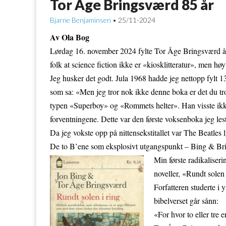
Tor Åge Bringsværd 85 år
Bjarne Benjaminsen
25/11-2024
•
Av Ola Bog
Lørdag 16. november 2024 fylte Tor Åge Bringsværd åt
folk at science fiction ikke er «kiosklitteratur», men hø
Jeg husker det godt. Jula 1968 hadde jeg nettopp fylt 1
som sa: «Men jeg tror nok ikke denne boka er det du tro
typen «Superboy» og «Rommets helter». Han visste ikke 
forventningene. Dette var den første voksenboka jeg les
Da jeg vokste opp på nittensekstitallet var The Beatles ly
De to B’ene som eksplosivt utgangspunkt – Bing & Br
Min første radikaliser
noveller, «Rundt solen
Forfatteren studerte i y
bibelverset går sånn:
«For hvor to eller tre 