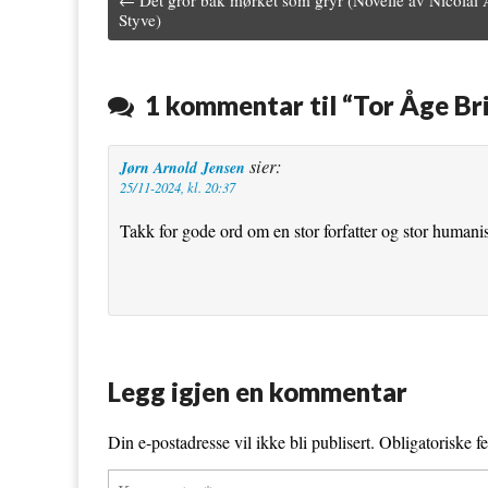
← Det gror bak mørket som gryr (Novelle av Nicolai 
e
t
b
t
i
Post navigation
Styve)
b
t
l
e
l
o
e
r
r
1 kommentar til “
Tor Åge Br
o
r
e
k
s
sier:
Jørn Arnold Jensen
25/11-2024, kl. 20:37
t
Takk for gode ord om en stor forfatter og stor humanis
Legg igjen en kommentar
Din e-postadresse vil ikke bli publisert.
Obligatoriske f