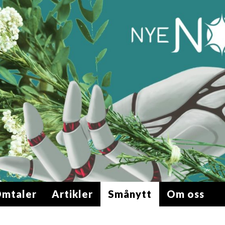
mtaler
Artikler
Smånytt
Om oss