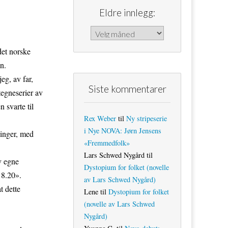
Eldre innlegg:
Eldre innlegg:
det norske
n.
eg, av far,
Siste kommentarer
tegneserier av
 svarte til
Rex Weber
til
Ny stripeserie
i Nye NOVA: Jørn Jensens
tninger, med
«Fremmedfolk»
Lars Schwed Nygård
til
v egne
Dystopium for folket (novelle
18.20».
av Lars Schwed Nygård)
t dette
Lene
til
Dystopium for folket
(novelle av Lars Schwed
Nygård)