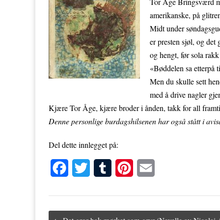
Tor Åge Bringsværd må
amerikanske, på glitre
Midt under søndagsgud
er presten sjøl, og det
og hengt, før sola rakk
«Bøddelen sa etterpå t
Men du skulle sett he
med å drive nagler gj
Kjære Tor Åge, kjære broder i ånden, takk for all framti
Denne personlige burdagshilsenen har også stått i av
Del dette innlegget på:
F
T
T
P
E
a
w
u
i
m
c
i
m
n
a