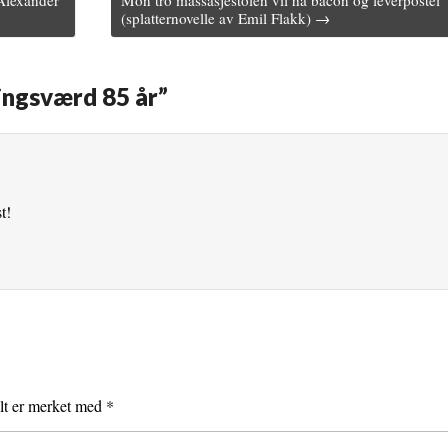
Alexander
Mon tro massasjestolen vil ha bacon og leverpostei
(splatternovelle av Emil Flakk) →
ingsværd 85 år
”
t!
elt er merket med
*