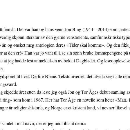
tifem år. Det var han og hans venn Jon Bing (1944 – 2014) som lærte 
yverdig skjønnlitteratur av den gjerne venstrelente, samfunnskritiske type
3 år, og ønsket meg antologien deres «Tider skal komme». Og den fikk j
r at den er!» Han var jo vant til å se sin sønn bruke lommepengene på 
at jeg hadde lest anmeldelsen av boka i Dagbladet. Og leseopplevelsen
te.
dsporet til livet: De fire B’ene. Tekstuniverset, det utvida seg i alle re
ingsværd.
ing skjedde året etter, da leste jeg også Jon og Tor Åges debut-samling a
 i ring» som kom i 1967. Her har Tor Åge en novelle som heter «Matt. 
ngre år religionshistorie, og Norge er et kristent land, vi nevner likevel a
er samlet i mitt navn, der er jeg midt iblant dem.»