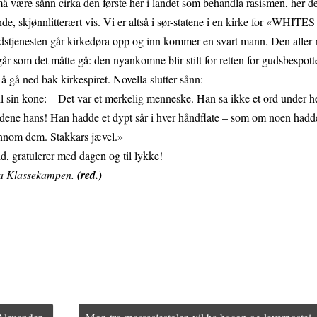
 være sånn cirka den første her i landet som behandla rasismen, her d
nde, skjønnlitterært vis. Vi er altså i sør-statene i en kirke for «WHI
stjenesten går kirkedøra opp og inn kommer en svart mann. Den aller 
 går som det måtte gå: den nyankomne blir stilt for retten for gudsbespott
 å gå ned bak kirkespiret. Novella slutter sånn:
il sin kone: – Det var et merkelig menneske. Han sa ikke et ord under he
ndene hans! Han hadde et dypt sår i hver håndflate – som om noen hadd
ennom dem. Stakkars jævel.»
d, gratulerer med dagen og til lykke!
isa Klassekampen.
(red.)