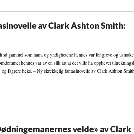
sinovelle av Clark Ashton Smith:
lt så gammel som ham, og yndighetene hennes var for grove og usmakelig
mdømmet hennes var av en slik art at det ville ha opphevet tiltrekningsk
og fagrere heks. – Ny skrekkelig fantasinovelle av Clark Ashton Smith
«Dødningemanernes velde» av Clark