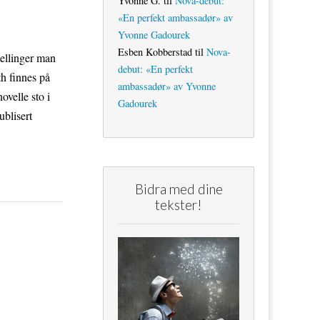
Yvonne G.
til
Nova-debut:
«En perfekt ambassadør» av
Yvonne Gadourek
Esben Kobberstad
til
Nova-
tellinger man
debut: «En perfekt
th finnes på
ambassadør» av Yvonne
velle sto i
Gadourek
ublisert
Bidra med dine
tekster!