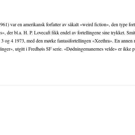
1) var en amerikansk forfatter av såkalt «weird fiction», den type for
», der bl.a. H. P. Lovecaft fikk endel av fortellingene sine trykket. Smi
3 og 4 1973, med den mørke fantasifortellingen «Xeethra». En annen no
linger», utgitt i Fredhøis SF serie. «Dødningemanernes velde» er ikke p