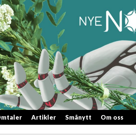
mtaler
Artikler
Smånytt
Om oss