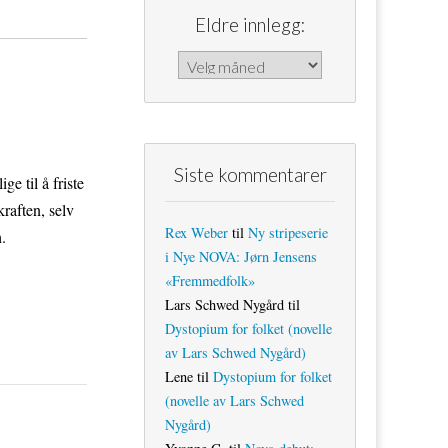
Eldre innlegg:
Eldre innlegg:
Siste kommentarer
e til å friste
raften, selv
Rex Weber
til
Ny stripeserie
.
i Nye NOVA: Jørn Jensens
«Fremmedfolk»
Lars Schwed Nygård
til
Dystopium for folket (novelle
av Lars Schwed Nygård)
Lene
til
Dystopium for folket
(novelle av Lars Schwed
Nygård)