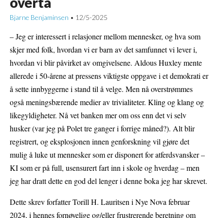
overta
Bjarne Benjaminsen
12/5-2025
•
– Jeg er interessert i relasjoner mellom mennesker, og hva som
skjer med folk, hvordan vi er barn av det samfunnet vi lever i,
hvordan vi blir påvirket av omgivelsene. Aldous Huxley mente
allerede i 50-årene at pressens viktigste oppgave i et demokrati er
å sette innbyggerne i stand til å velge. Men nå overstrømmes
også meningsbærende medier av trivialiteter. Kling og klang og
likegyldigheter. Nå vet banken mer om oss enn det vi selv
husker (var jeg på Polet tre ganger i forrige måned?). Alt blir
registrert, og eksplosjonen innen genforskning vil gjøre det
mulig å luke ut mennesker som er disponert for atferdsvansker –
KI som er på full, usensurert fart inn i skole og hverdag – men
jeg har dratt dette en god del lenger i denne boka jeg har skrevet.
Dette skrev forfatter Torill H. Lauritsen i Nye Nova februar
2024, i hennes fornøyelige og/eller frustrerende beretning om