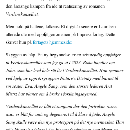
den årelange kampen fra idé til realisering av romanen
Verdenskanselliet.
Men hold på hattene, folkens: Et drøyt år senere er Lauritsen
allerede ute med oppfølgerromanen på Impresa forlag. Dette
skriver hun på
forlagets hjemmeside:
Skyggen av håp. En ny begynnelse
er en selvstendig oppfølger
til Verdenskanselliet som jeg ga ut i 2023.
Boka handler om
John, som har levd hele sitt liv i Verdenskanselliet. Han rømmer
ved hjelp av opprørsgruppen Nature’s Divinity med barnet til
sin søster, Eva, Angelo Sang, som den største lederen Arst
Mistrz har planer om å bruke i forskningsøyemed.
V
e
rdenskanselliet er blitt et samfunn der den fortrukne rasen,
asio, er blitt for små og degenerert til å klare å føde. Angelo
Sang skulle være den nye prototypen på det nye mennesket. Han
ville bli totalt ødelagt i den bisarre forskningen Arst Mistrz og