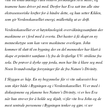
teamene hans driver på med. Derfor har Eva satt inn alle sine
ekstrasensoriske krefter for å hindre dette, og hun setter Kilden,
som gir Verdenskanselliet energi, midlertidig ut av drift.
Verdenskanselliet er et høyteknologisk overvåkningssamfunn der
maskinene er i ferd med å overta. Det haster å få skapt en ny
mennesketype som kan være maskinene overlegen. John
kommer til slutt til en bygning der en del mennesker har klart å
skape et primitivt samfunn i ly fra de livsfarlige UV- strålene fra
sola. De prøver å dyrke opp jorda, men har lite å klare seg med.
Noen livsnødvendige forsyninger får de fra Nature’s Divinity.
I Skyggen av håp. En ny begynnelse får vi vite suksessivt hva
som skjer både i Bygningen og i Verdenskanselliet. Vi er med i
diskusjonene og planene hos Nature’s Divinity, vi er hos Eva
når hun strever for å holde seg skjult, vi får vite hva John og de
mest sentrale personene i Bygningen tenker og gjør, vi ser