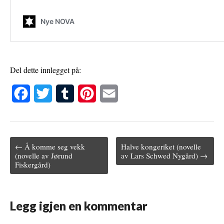
Del dette innlegget på:
F
T
T
P
E
a
w
u
i
m
c
i
m
n
a
← Å komme seg vekk
Halve kongeriket (novelle
e
t
b
t
i
Post navigation
(novelle av Jørund
av Lars Schwed Nygård) →
Fiskergård)
b
t
l
e
l
o
e
r
r
o
r
e
Legg igjen en kommentar
k
s