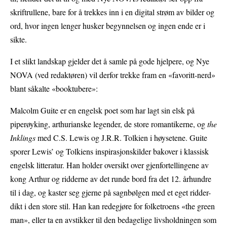
skriftrullene, bare for å trekkes inn i en digital strøm av bilder og
ord, hvor ingen lenger husker begynnelsen og ingen ende er i
sikte.
I et slikt landskap gjelder det å samle på gode hjelpere, og Nye
NOVA (ved redaktøren) vil derfor trekke fram en «favoritt-nerd»
blant såkalte «booktubere»:
Malcolm Guite er en engelsk poet som har lagt sin elsk på
piperøyking, arthurianske legender, de store romantikerne, og
the
Inklings
med C.S. Lewis og J.R.R. Tolkien i høysetene. Guite
sporer Lewis’ og Tolkiens inspirasjonskilder bakover i klassisk
engelsk litteratur. Han holder oversikt over gjenfortellingene av
kong Arthur og ridderne av det runde bord fra det 12. århundre
til i dag, og kaster seg gjerne på sagnbølgen med et eget ridder-
dikt i den store stil. Han kan redegjøre for folketroens «the green
man», eller ta en avstikker til den bedagelige livsholdningen som