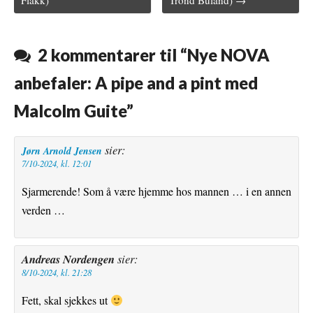
Flakk)
Trond Buland) →
b
t
l
e
l
o
e
r
r
2 kommentarer til “
Nye NOVA
o
r
e
anbefaler: A pipe and a pint med
k
s
Malcolm Guite
”
t
sier:
Jørn Arnold Jensen
7/10-2024, kl. 12:01
Sjarmerende! Som å være hjemme hos mannen … i en annen
verden …
Andreas Nordengen
sier:
8/10-2024, kl. 21:28
Fett, skal sjekkes ut