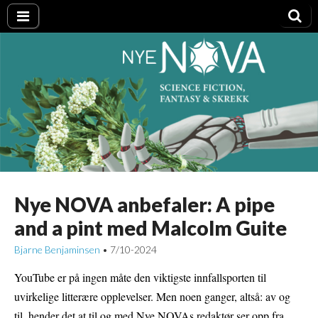
Nye NOVA
Nye NOVA anbefaler: A pipe
and a pint med Malcolm Guite
Bjarne Benjaminsen
7/10-2024
•
YouTube er på ingen måte den viktigste innfallsporten til
uvirkelige litterære opplevelser. Men noen ganger, altså: av og
til, hender det at til og med Nye NOVAs redaktør ser opp fra