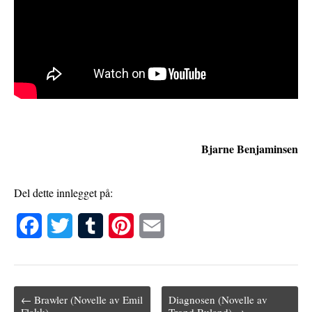
Bjarne Benjaminsen
Del dette innlegget på:
F
T
T
P
E
a
w
u
i
m
c
i
m
n
a
← Brawler (Novelle av Emil
Diagnosen (Novelle av
e
t
b
t
i
Post navigation