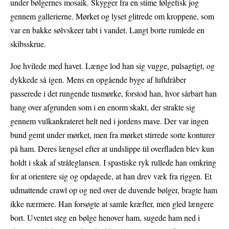
under bølgernes mosaik. Skygger fra en stime følgefisk jog
gennem gallerierne. Mørket og lyset glitrede om kroppene, som
var en bakke sølvskeer tabt i vandet. Langt borte rumlede en
skibsskrue.
Joe hvilede med havet. Længe lod han sig vugge, pulsagtigt, og
dykkede så igen. Mens en opgående byge af luftdråber
passerede i det rungende tusmørke, forstod han, hvor sårbart han
hang over afgrunden som i en enorm skakt, der strakte sig
gennem vulkankrateret helt ned i jordens mave. Der var ingen
bund gemt under mørket, men fra mørket stirrede sorte konturer
på ham. Deres længsel efter at undslippe til overfladen blev kun
holdt i skak af stråleglansen. I spastiske ryk rullede han omkring
for at orientere sig og opdagede, at han drev væk fra riggen. Et
udmattende crawl op og ned over de duvende bølger, bragte ham
ikke nærmere. Han forsøgte at samle kræfter, men gled længere
bort. Uventet steg en bølge henover ham, sugede ham ned i