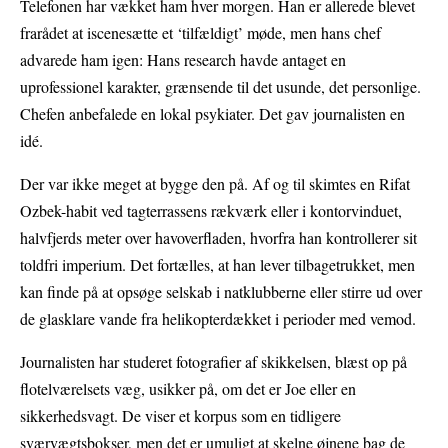
Telefonen har vækket ham hver morgen. Han er allerede blevet
frarådet at iscenesætte et ‘tilfældigt’ møde, men hans chef
advarede ham igen: Hans research havde antaget en
uprofessionel karakter, grænsende til det usunde, det personlige.
Chefen anbefalede en lokal psykiater. Det gav journalisten en
idé.
Der var ikke meget at bygge den på. Af og til skimtes en Rifat
Ozbek-habit ved tagterrassens rækværk eller i kontorvinduet,
halvfjerds meter over havoverfladen, hvorfra han kontrollerer sit
toldfri imperium. Det fortælles, at han lever tilbagetrukket, men
kan finde på at opsøge selskab i natklubberne eller stirre ud over
de glasklare vande fra helikopterdækket i perioder med vemod.
Journalisten har studeret fotografier af skikkelsen, blæst op på
flotelværelsets væg, usikker på, om det er Joe eller en
sikkerhedsvagt. De viser et korpus som en tidligere
sværvægtsbokser, men det er umuligt at skelne øjnene bag de