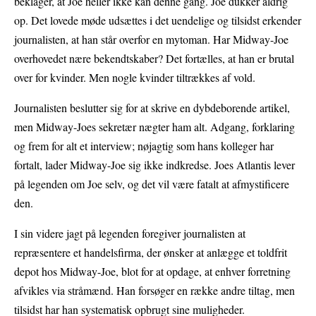
beklager, at Joe heller ikke kan denne gang. Joe dukker aldrig
op. Det lovede møde udsættes i det uendelige og tilsidst erkender
journalisten, at han står overfor en mytoman. Har Midway-Joe
overhovedet nære bekendtskaber? Det fortælles, at han er brutal
over for kvinder. Men nogle kvinder tiltrækkes af vold.
Journalisten beslutter sig for at skrive en dybdeborende artikel,
men Midway-Joes sekretær nægter ham alt. Adgang, forklaring
og frem for alt et interview; nøjagtig som hans kolleger har
fortalt, lader Midway-Joe sig ikke indkredse. Joes Atlantis lever
på legenden om Joe selv, og det vil være fatalt at afmystificere
den.
I sin videre jagt på legenden foregiver journalisten at
repræsentere et handelsfirma, der ønsker at anlægge et toldfrit
depot hos Midway-Joe, blot for at opdage, at enhver forretning
afvikles via stråmænd. Han forsøger en række andre tiltag, men
tilsidst har han systematisk opbrugt sine muligheder.