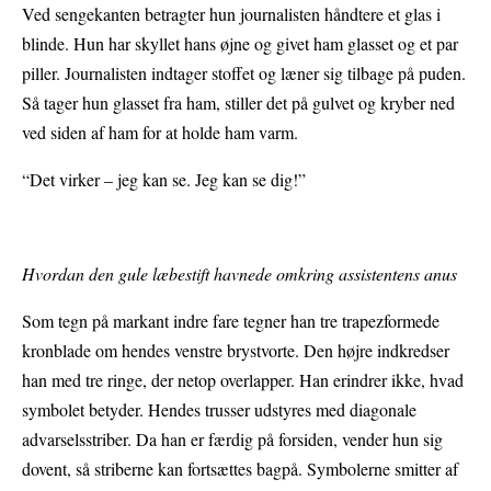
Ved sengekanten betragter hun journalisten håndtere et glas i
blinde. Hun har skyllet hans øjne og givet ham glasset og et par
piller. Journalisten indtager stoffet og læner sig tilbage på puden.
Så tager hun glasset fra ham, stiller det på gulvet og kryber ned
ved siden af ham for at holde ham varm.
“Det virker – jeg kan se. Jeg kan se dig!”
Hvordan den gule læbestift havnede omkring assistentens anus
Som tegn på markant indre fare tegner han tre trapezformede
kronblade om hendes venstre brystvorte. Den højre indkredser
han med tre ringe, der netop overlapper. Han erindrer ikke, hvad
symbolet betyder. Hendes trusser udstyres med diagonale
advarselsstriber. Da han er færdig på forsiden, vender hun sig
dovent, så striberne kan fortsættes bagpå. Symbolerne smitter af