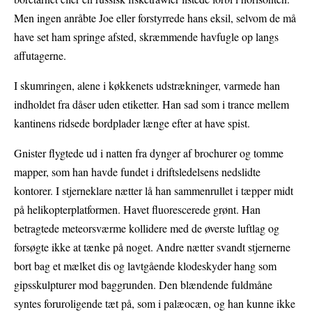
Men ingen anråbte Joe eller forstyrrede hans eksil, selvom de må
have set ham springe afsted, skræmmende havfugle op langs
affutagerne.
I skumringen, alene i køkkenets udstrækninger, varmede han
indholdet fra dåser uden etiketter. Han sad som i trance mellem
kantinens ridsede bordplader længe efter at have spist.
Gnister flygtede ud i natten fra dynger af brochurer og tomme
mapper, som han havde fundet i driftsledelsens nedslidte
kontorer. I stjerneklare nætter lå han sammenrullet i tæpper midt
på helikopterplatformen. Havet fluorescerede grønt. Han
betragtede meteorsværme kollidere med de øverste luftlag og
forsøgte ikke at tænke på noget. Andre nætter svandt stjernerne
bort bag et mælket dis og lavtgående klodeskyder hang som
gipsskulpturer mod baggrunden. Den blændende fuldmåne
syntes foruroligende tæt på, som i palæocæn, og han kunne ikke