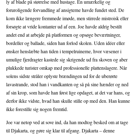
ly af blade på størrelse med hustage. En umærkelig og
foruroligende forvandling af ansigterne havde fundet sted. De
kom ikke længere fremmede imøde, men stirrede mistroisk eller
forsøgte at vride kontanter ud af een. Joe havde aldrig bestilt
andet end at arbejde på platformen og opsøge beværtninger,
bordeller og ballade, siden han forlod skolen. Uden idéer eller
ønsker henslæbte han tiden i tempelruinerne, hvor væsener i
umulige fjerdragter kastede sig skrigende ud fra skoven og aber
plukkede turister omkap med professionelle plattenslagere. Når
solens sidste stråler oplyste brændingen ud for de uberørte
lavastrande, stod han i vandkanten og så på sine hænder og ned
af sin krop, som havde han først lige opdaget, at det var hans, og
derfor ikke vidste, hvad han skulle stille op med den. Han kunne
ikke forestille sig nogen fremtid.
Joe var netop ved at sove ind, da han modtog besked om at tage
til Djakarta, og gøre sig klar til afgang. Djakarta – denne