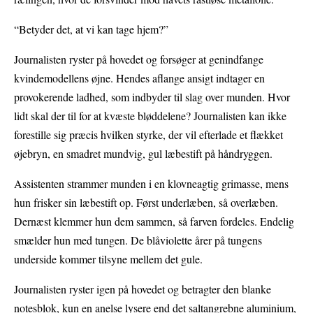
“Betyder det, at vi kan tage hjem?”
Journalisten ryster på hovedet og forsøger at genindfange
kvindemodellens øjne. Hendes aflange ansigt indtager en
provokerende ladhed, som indbyder til slag over munden. Hvor
lidt skal der til for at kvæste bløddelene? Journalisten kan ikke
forestille sig præcis hvilken styrke, der vil efterlade et flækket
øjebryn, en smadret mundvig, gul læbestift på håndryggen.
Assistenten strammer munden i en klovneagtig grimasse, mens
hun frisker sin læbestift op. Først underlæben, så overlæben.
Dernæst klemmer hun dem sammen, så farven fordeles. Endelig
smælder hun med tungen. De blåviolette årer på tungens
underside kommer tilsyne mellem det gule.
Journalisten ryster igen på hovedet og betragter den blanke
notesblok, kun en anelse lysere end det saltangrebne aluminium,