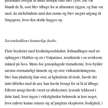
personalet overgik til andet arbejde eller blev fyret. Joe var
blandt de få, som blev tilbage for at afmontere riggen, og han var
med, da slæbebådene med den rustne rig blev nægtet adgang til
Singapore, hvor den skulle hugges op.
Socioteknikkens hemmelige fiasko
Flere bryderier med forsikringsselskabet, forhandlinger med en
ophugger i Halifax og en i Valparaiso, resulterede i en uvirksom
måned på Java. Mens Joe genopdagede rismarkerne, hvis hylder
næsten overnaturligt tårnede sig op over vulkanskråningerne,
blev han pludselig klar over, at lighederne til trods, havde det
intet tilfælles med de øer, han havde besøgt for så få år tilbage.
Ethvert ansigt havde været en ubekymret, lysende lykkesol i
dette land, hvor ingen i virkeligheden behøvede at lave noget,
hvor enhver kunne ernære sig af junglens eksplosive frodighed, i