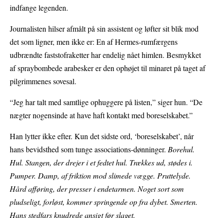
indfange legenden.
Journalisten hilser afmålt på sin assistent og løfter sit blik mod
det som ligner, men ikke er: En af Hermes-rumfærgens
udbrændte faststofraketter har endelig nået himlen. Besmykket
af spraybombede arabesker er den ophøjet til minaret på taget af
pilgrimmenes sovesal.
“Jeg har talt med samtlige ophuggere på listen,” siger hun. “De
nægter nogensinde at have haft kontakt med boreselskabet.”
Han lytter ikke efter. Kun det sidste ord, ‘boreselskabet’, når
hans bevidsthed som tunge associations-dønninger.
Borehul.
Hul. Stangen, der drejer i et fedtet hul. Trækkes ud, stødes i.
Pumper. Damp, af friktion mod slimede vægge. Pruttelyde.
Hård afføring, der presser i endetarmen. Noget sort som
pludseligt, forløst, kommer springende op fra dybet. Smerten.
Hans stedfars knudrede ansigt før slaget.