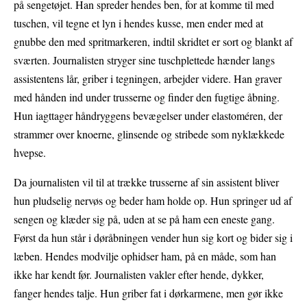
på sengetøjet. Han spreder hendes ben, for at komme til med
tuschen, vil tegne et lyn i hendes kusse, men ender med at
gnubbe den med spritmarkeren, indtil skridtet er sort og blankt af
sværten. Journalisten stryger sine tuschplettede hænder langs
assistentens lår, griber i tegningen, arbejder videre. Han graver
med hånden ind under trusserne og finder den fugtige åbning.
Hun iagttager håndryggens bevægelser under elastoméren, der
strammer over knoerne, glinsende og stribede som nyklækkede
hvepse.
Da journalisten vil til at trække trusserne af sin assistent bliver
hun pludselig nervøs og beder ham holde op. Hun springer ud af
sengen og klæder sig på, uden at se på ham een eneste gang.
Først da hun står i døråbningen vender hun sig kort og bider sig i
læben. Hendes modvilje ophidser ham, på en måde, som han
ikke har kendt før. Journalisten vakler efter hende, dykker,
fanger hendes talje. Hun griber fat i dørkarmene, men gør ikke