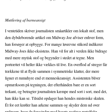
Mutilering af barneansigt
I ventetiden skriver journalisten småartikler om lokalt stof, men
den dybdeborende artikel om Midway-Joe afviser enhver form,
han forsøger at opbygge. For mange løsrevne stikord indikerer
Midway-Joes ikke-eksistens. Han vil for alt i verden ikke bidrage
med mere mytisk stof og begynder i stedet at tegne. Men
portrættet vil heller ikke vækkes til live. En overflod af streger får
trækkene til at flyde sammen i symmetriske klatter, der mere
ligner et rumuhyre end et menneskeansigt. Assistenten bliver
opmærksom på tegningen, der efterhånden bare er en sort
trekant, og betragter journalisten kæmpe med sort i sort, med det,
han ikke kan se. Tilsidst opdager han hendes mistroiske skulen.
Ét for eet krøller han arkene sammen og skyder dem ud over
rælingen, hvor de forsvinder mod havets rastløse metalfolie.