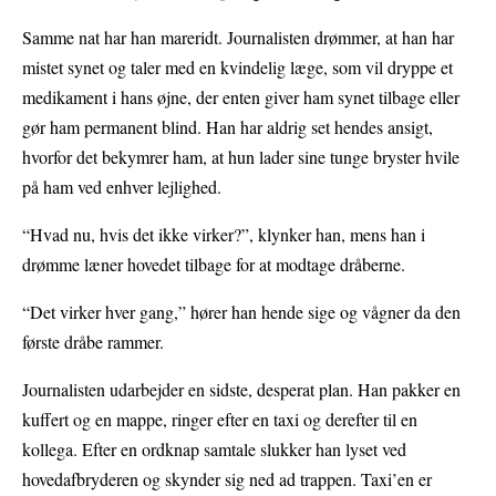
Samme nat har han mareridt. Journalisten drømmer, at han har
mistet synet og taler med en kvindelig læge, som vil dryppe et
medikament i hans øjne, der enten giver ham synet tilbage eller
gør ham permanent blind. Han har aldrig set hendes ansigt,
hvorfor det bekymrer ham, at hun lader sine tunge bryster hvile
på ham ved enhver lejlighed.
“Hvad nu, hvis det ikke virker?”, klynker han, mens han i
drømme læner hovedet tilbage for at modtage dråberne.
“Det virker hver gang,” hører han hende sige og vågner da den
første dråbe rammer.
Journalisten udarbejder en sidste, desperat plan. Han pakker en
kuffert og en mappe, ringer efter en taxi og derefter til en
kollega. Efter en ordknap samtale slukker han lyset ved
hovedafbryderen og skynder sig ned ad trappen. Taxi’en er