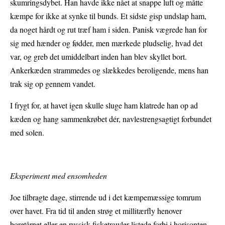
skumringsdybet. Han havde ikke nået at snappe luft og måtte
kæmpe for ikke at synke til bunds. Et sidste gisp undslap ham,
da noget hårdt og rut træf ham i siden. Panisk vægrede han for
sig med hænder og fødder, men mærkede pludselig, hvad det
var, og greb det umiddelbart inden han blev skyllet bort.
Ankerkæden strammedes og slækkedes beroligende, mens han
trak sig op gennem vandet.
I frygt for, at havet igen skulle sluge ham klatrede han op ad
kæden og hang sammenkrøbet dér, navlestrengsagtigt forbundet
med solen.
Eksperiment med ensomheden
Joe tilbragte dage, stirrende ud i det kæmpemæssige tomrum
over havet. Fra tid til anden strøg et millitærfly henover
boretårnet eller en russisk fisketrawler listede forbi i horisonten.