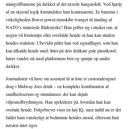
minigolfbanerne på dækket af det tærede hangarskib. Ved hjælp
af en skizoid logik formindsker hun kontrasterne. Er banerne i
virkeligheden flower power-rumskibe tvunget til landing af
NATO’s ruinerede flådestyrke? Han griber sig i ønsket om, at
nogen vil forulempe eller overfalde hende så han kan studere
hendes reaktion. Ubevidst piller han ved signalflaget, som han
kan tilkalde hende med, føler på dets delikate gule plastikstof,
hører vandet slå mod platformens ben og sprøjte op under
dækket.
Journalisten vil have sin assistent til at liste et customdesignet
drug i Midway-Joes drink – en kompleks kombination af
sandhedsserum og stimulanser, der kan skjule
viljesnedbrydningen. Han spekulerer på, hvordan han kan
overtale hende. Følgebrevet viser en høj IQ, men indtil nu er det
faldet ham vanskeligt at bedømme hendes moral, eftersom hun
næsten intet siger.