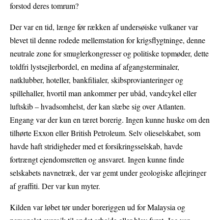
forstod deres tomrum?
Der var en tid, længe før rækken af undersøiske vulkaner var
blevet til denne rodede mellemstation for krigsflygtninge, denne
neutrale zone for smuglerkongresser og politiske topmøder, dette
toldfri lystsejlerbordel, en medina af afgangsterminaler,
natklubber, hoteller, bankfilialer, skibsprovianteringer og
spillehaller, hvortil man ankommer per ubåd, vandcykel eller
luftskib – hvadsomhelst, der kan slæbe sig over Atlanten.
Engang var der kun en tæret borerig. Ingen kunne huske om den
tilhørte Exxon eller British Petroleum. Selv olieselskabet, som
havde haft stridigheder med et forsikringsselskab, havde
fortrængt ejendomsretten og ansvaret. Ingen kunne finde
selskabets navnetræk, der var gemt under geologiske aflejringer
af graffiti. Der var kun myter.
Kilden var løbet tør under boreriggen ud for Malaysia og