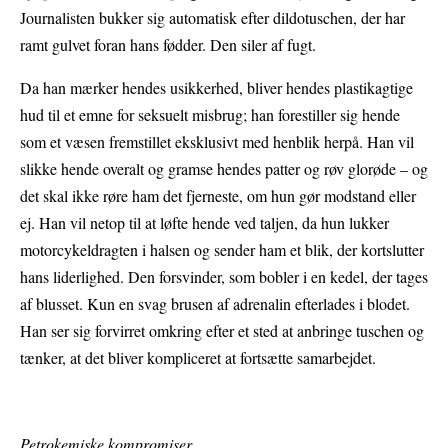
Journalisten bukker sig automatisk efter dildotuschen, der har
ramt gulvet foran hans fødder. Den siler af fugt.
Da han mærker hendes usikkerhed, bliver hendes plastikagtige
hud til et emne for seksuelt misbrug; han forestiller sig hende
som et væsen fremstillet eksklusivt med henblik herpå. Han vil
slikke hende overalt og gramse hendes patter og røv glorøde – og
det skal ikke røre ham det fjerneste, om hun gør modstand eller
ej. Han vil netop til at løfte hende ved taljen, da hun lukker
motorcykeldragten i halsen og sender ham et blik, der kortslutter
hans liderlighed. Den forsvinder, som bobler i en kedel, der tages
af blusset. Kun en svag brusen af adrenalin efterlades i blodet.
Han ser sig forvirret omkring efter et sted at anbringe tuschen og
tænker, at det bliver kompliceret at fortsætte samarbejdet.
Petrokemiske kompromiser