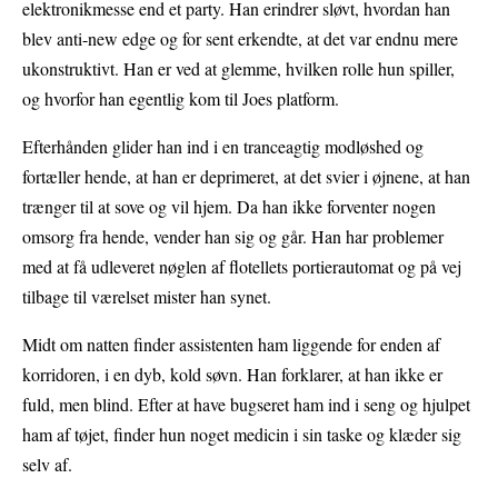
elektronikmesse end et party. Han erindrer sløvt, hvordan han
blev anti-new edge og for sent erkendte, at det var endnu mere
ukonstruktivt. Han er ved at glemme, hvilken rolle hun spiller,
og hvorfor han egentlig kom til Joes platform.
Efterhånden glider han ind i en tranceagtig modløshed og
fortæller hende, at han er deprimeret, at det svier i øjnene, at han
trænger til at sove og vil hjem. Da han ikke forventer nogen
omsorg fra hende, vender han sig og går. Han har problemer
med at få udleveret nøglen af flotellets portierautomat og på vej
tilbage til værelset mister han synet.
Midt om natten finder assistenten ham liggende for enden af
korridoren, i en dyb, kold søvn. Han forklarer, at han ikke er
fuld, men blind. Efter at have bugseret ham ind i seng og hjulpet
ham af tøjet, finder hun noget medicin i sin taske og klæder sig
selv af.