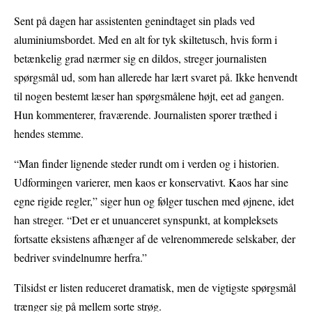
Sent på dagen har assistenten genindtaget sin plads ved
aluminiumsbordet. Med en alt for tyk skiltetusch, hvis form i
betænkelig grad nærmer sig en dildos, streger journalisten
spørgsmål ud, som han allerede har lært svaret på. Ikke henvendt
til nogen bestemt læser han spørgsmålene højt, eet ad gangen.
Hun kommenterer, fraværende. Journalisten sporer træthed i
hendes stemme.
“Man finder lignende steder rundt om i verden og i historien.
Udformingen varierer, men kaos er konservativt. Kaos har sine
egne rigide regler,” siger hun og følger tuschen med øjnene, idet
han streger. “Det er et unuanceret synspunkt, at kompleksets
fortsatte eksistens afhænger af de velrenommerede selskaber, der
bedriver svindelnumre herfra.”
Tilsidst er listen reduceret dramatisk, men de vigtigste spørgsmål
trænger sig på mellem sorte strøg.