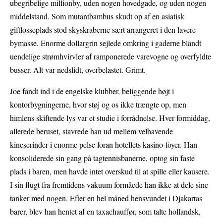
ubegribelige millionby, uden nogen hovedgade, og uden nogen
middelstand. Som mutantbambus skudt op af en asiatisk
giftlosseplads stod skyskraberne sært arrangeret i den lavere
bymasse. Enorme dollargrin sejlede omkring i gaderne blandt
uendelige strømhvirvler af ramponerede varevogne og overfyldte
busser. Alt var nedslidt, overbelastet. Grimt.
Joe fandt ind i de engelske klubber, beliggende højt i
kontorbygningerne, hvor støj og os ikke trængte op, men
himlens skiftende lys var et studie i forrådnelse. Hver formiddag,
allerede beruset, stavrede han ud mellem velhavende
kineserinder i enorme pelse foran hotellets kasino-foyer. Han
konsoliderede sin gang på tagtennisbanerne, optog sin faste
plads i baren, men havde intet overskud til at spille eller kausere.
I sin flugt fra fremtidens vakuum formåede han ikke at dele sine
tanker med nogen. Efter en hel måned hensvundet i Djakartas
barer, blev han hentet af en taxachauffør, som talte hollandsk,