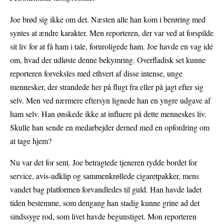
Joe brød sig ikke om det. Næsten alle han kom i berøring med
syntes at ændre karakter. Men reporteren, der var ved at forspilde
sit liv for at få ham i tale, foruroligede ham. Joe havde en vag idé
om, hvad der udløste denne bekymring. Overfladisk set kunne
reporteren forveksles med ethvert af disse intense, unge
mennesker, der strandede her på flugt fra eller på jagt efter sig
selv. Men ved nærmere eftersyn lignede han en yngre udgave af
ham selv. Han ønskede ikke at influere på dette menneskes liv.
Skulle han sende en medarbejder derned med en opfordring om
at tage hjem?
Nu var det for sent. Joe betragtede tjeneren rydde bordet for
service, avis-udklip og sammenkrøllede cigaretpakker, mens
vandet bag platformen forvandledes til guld. Han havde ladet
tiden bestemme, som dengang han stadig kunne grine ad det
sindssyge rod, som livet havde begunstiget. Mon reporteren