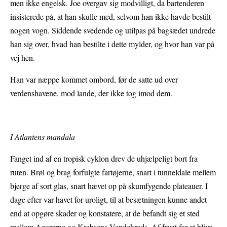
men ikke engelsk. Joe overgav sig modvilligt, da bartenderen
insisterede på, at han skulle med, selvom han ikke havde bestilt
nogen vogn. Siddende svedende og utilpas på bagsædet undrede
han sig over, hvad han bestilte i dette mylder, og hvor han var på
vej hen.
Han var næppe kommet ombord, før de satte ud over
verdenshavene, mod lande, der ikke tog imod dem.
I Atlantens mandala
Fanget ind af en tropisk cyklon drev de uhjælpeligt bort fra
ruten. Brøl og brag forfulgte fartøjerne, snart i tunneldale mellem
bjerge af sort glas, snart hævet op på skumfygende plateauer. I
dage efter var havet for uroligt, til at besætningen kunne andet
end at opgøre skader og konstatere, at de befandt sig et sted
mellem Azorerne og Krebsens Vendekreds. Af frygt for at blive