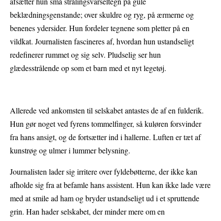
afsætter hun små strålingsvarseltegn på gule
beklædningsgenstande; over skuldre og ryg, på ærmerne og
benenes ydersider. Hun fordeler tegnene som pletter på en
vildkat. Journalisten fascineres af, hvordan hun ustandseligt
redefinerer rummet og sig selv. Pludselig ser hun
glædesstrålende op som et barn med et nyt legetøj.
Allerede ved ankomsten til selskabet antastes de af en fulderik.
Hun gør noget ved fyrens tommelfinger, så kuløren forsvinder
fra hans ansigt, og de fortsætter ind i hallerne. Luften er tæt af
kunstrøg og ulmer i lummer belysning.
Journalisten lader sig irritere over fyldebøtterne, der ikke kan
afholde sig fra at befamle hans assistent. Hun kan ikke lade være
med at smile ad ham og bryder ustandseligt ud i et spruttende
grin. Han hader selskabet, der minder mere om en