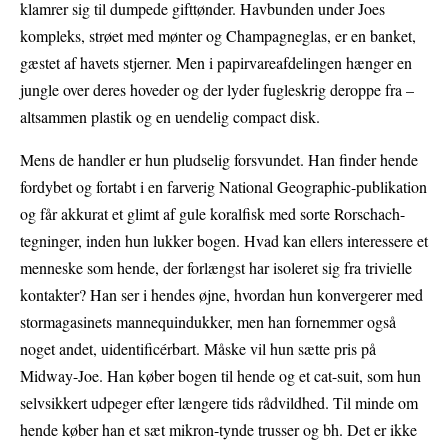
klamrer sig til dumpede gifttønder. Havbunden under Joes
kompleks, strøet med mønter og Champagneglas, er en banket,
gæstet af havets stjerner. Men i papirvareafdelingen hænger en
jungle over deres hoveder og der lyder fugleskrig deroppe fra –
altsammen plastik og en uendelig compact disk.
Mens de handler er hun pludselig forsvundet. Han finder hende
fordybet og fortabt i en farverig National Geographic-publikation
og får akkurat et glimt af gule koralfisk med sorte Rorschach-
tegninger, inden hun lukker bogen. Hvad kan ellers interessere et
menneske som hende, der forlængst har isoleret sig fra trivielle
kontakter? Han ser i hendes øjne, hvordan hun konvergerer med
stormagasinets mannequindukker, men han fornemmer også
noget andet, uidentificérbart. Måske vil hun sætte pris på
Midway-Joe. Han køber bogen til hende og et cat-suit, som hun
selvsikkert udpeger efter længere tids rådvildhed. Til minde om
hende køber han et sæt mikron-tynde trusser og bh. Det er ikke