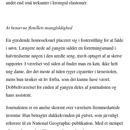
andet end små trekanter i kromgul elastomér.
At benævne flotellets mangfoldighed
En grædende homoseksuel placerer sig i fosterstilling for at falde
i søvn. Længere nede ad gangen sidder en forretningsmand i
halvtredserne nøgen i den uredte seng, travlt optaget af at skrive
rapporter. I værelset ved siden af finder man en køn, ikke helt
ung dame, der det meste af tiden ryger cigaretter i lænestolen,
mens hun tænker sit liv forfra, som det kunne have været.
Dobbeltværelset for enden af gangen deles af journalisten og
hans assistent.
Journalisten er en anelse skræmt over værelsets fremmedartede
inventar. Han betragter dukkekvinden på gulvet, som jævnligt
refererer til en National Geographic-publikation. Med et stempel