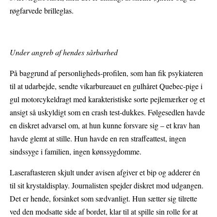
røgfarvede brilleglas.
Under angreb af hendes sårbarhed
På baggrund af personligheds-profilen, som han fik psykiateren
til at udarbejde, sendte vikarbureauet en gulhåret Quebec-pige i
gul motorcykeldragt med karakteristiske sorte pejlemærker og et
ansigt så uskyldigt som en crash test-dukkes. Følgesedlen havde
en diskret advarsel om, at hun kunne forsvare sig – et krav han
havde glemt at stille. Hun havde en ren straffeattest, ingen
sindssyge i familien, ingen kønssygdomme.
Laseraftasteren skjult under avisen afgiver et bip og adderer én
til sit krystaldisplay. Journalisten spejder diskret mod udgangen.
Det er hende, forsinket som sædvanligt. Hun sætter sig tilrette
ved den modsatte side af bordet, klar til at spille sin rolle for at