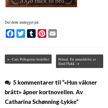
Del dette innlegget på:
F
T
T
P
E
a
w
u
i
m
c
i
m
n
a
← Cato Pellegrinis bedrifter
Primal. En anmeldelse av
e
t
b
t
i
Post navigation
Emil Flakk →
b
t
l
e
l
o
e
r
r
5 kommentarer til “
«Hun våkner
o
r
e
brått» åpner kortnovellen. Av
k
s
Catharina Schønning-Lykke
”
t