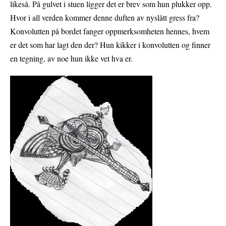
likeså. På gulvet i stuen ligger det er brev som hun plukker opp.
Hvor i all verden kommer denne duften av nyslått gress fra?
Konvolutten på bordet fanger oppmerksomheten hennes, hvem
er det som har lagt den der? Hun kikker i konvolutten og finner
en tegning, av noe hun ikke vet hva er.