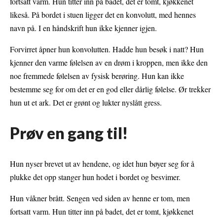
fortsatt varm. Hun titter inn på badet, det er tomt, kjøkkenet
likeså. På bordet i stuen ligger det en konvolutt, med hennes
navn på. I en håndskrift hun ikke kjenner igjen.
Forvirret åpner hun konvolutten. Hadde hun besøk i natt? Hun
kjenner den varme følelsen av en drøm i kroppen, men ikke den
noe fremmede følelsen av fysisk berøring. Hun kan ikke
bestemme seg for om det er en god eller dårlig følelse. Ør trekker
hun ut et ark. Det er grønt og lukter nyslått gress.
Prøv en gang til!
Hun nyser brevet ut av hendene, og idet hun bøyer seg for å
plukke det opp stanger hun hodet i bordet og besvimer.
Hun våkner brått. Sengen ved siden av henne er tom, men
fortsatt varm. Hun titter inn på badet, det er tomt, kjøkkenet