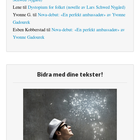
Lene
til
Dystopium for folket (novelle av Lars Schwed Nygård)
Yvonne G.
til
Nova-debut: «En perfekt ambassadør» av Yvonne
Gadourek
Esben Kobberstad
til
Nova-debut: «En perfekt ambassadør» av
Yvonne Gadourek
Bidra med dine tekster!