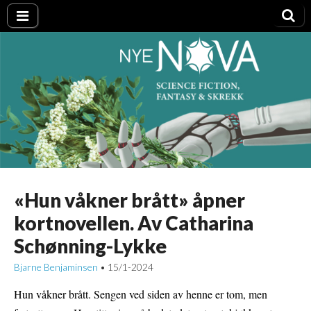
Nye NOVA
«Hun våkner brått» åpner
kortnovellen. Av Catharina
Schønning-Lykke
Bjarne Benjaminsen
15/1-2024
•
Hun våkner brått. Sengen ved siden av henne er tom, men