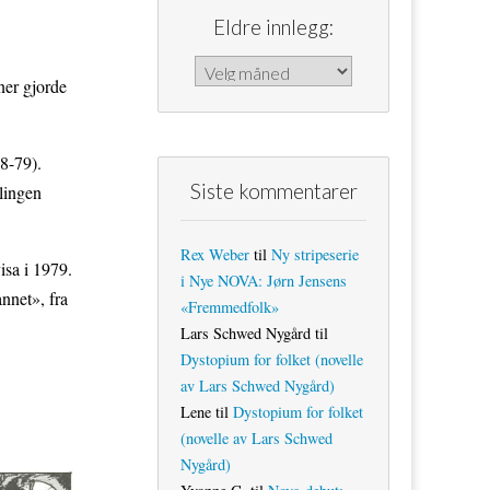
Eldre innlegg:
Eldre innlegg:
ner gjorde
8-79).
Siste kommentarer
lingen
Rex Weber
til
Ny stripeserie
isa i 1979.
i Nye NOVA: Jørn Jensens
nnet», fra
«Fremmedfolk»
Lars Schwed Nygård
til
Dystopium for folket (novelle
av Lars Schwed Nygård)
Lene
til
Dystopium for folket
(novelle av Lars Schwed
Nygård)