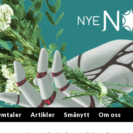
mtaler
Artikler
Smånytt
Om oss