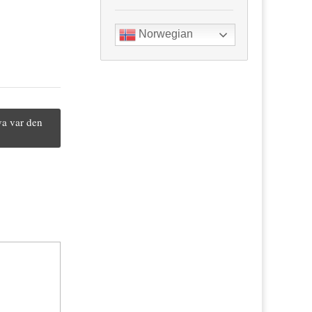
Norwegian
va var den