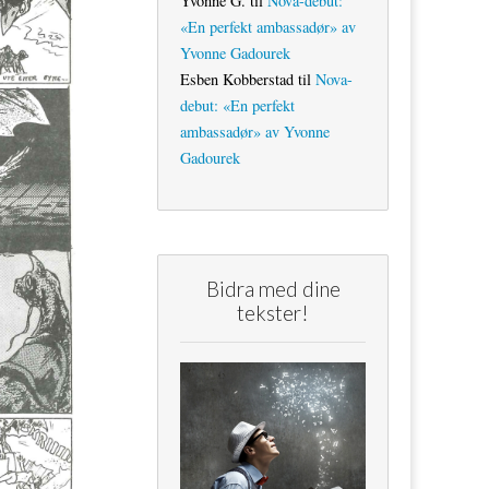
Yvonne G.
til
Nova-debut:
«En perfekt ambassadør» av
Yvonne Gadourek
Esben Kobberstad
til
Nova-
debut: «En perfekt
ambassadør» av Yvonne
Gadourek
Bidra med dine
tekster!