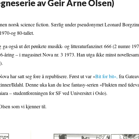
gneserie av Geir Arne Olsen)
nnen norsk science fiction. Særlig under pseudonymet Leonard Borgzin
970-og 80-tallet.
 ga også ut det pønkete musikk- og litteraturfanzinet
666
(2 numre 197
16-åring – i magasinet Nova nr. 3 1973. Han utga ikke minst novellesam
).
va har satt seg fore å republisere. Først ut var «
Bit for bit»,
fra Gateav
inner/Ildahl. Denne uka kan du lese fantasy-serien «Flukten med tideva
iara – studentforeningen for SF ved Universitet i Oslo).
Olsen som vi kjenner til.