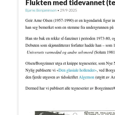
Flukten med tidevannet (te
Bjarne Benjaminsen
29/9-2025
•
Geir Arne Olsen (1957-1990) er en legendarisk figur i
han seg bemerket som en stemme fra undergrunnen på 1
Han sto bak en rekke sf-fanziner i perioden 1973-80, og
Debuten som skjønnlitterær forfatter hadde han – som 
Universets varmedød og andre selvmord
(Solum 1981
Olsen/Borgzinner utga et knippe tegneserier, som Nye No
Nylig publiserte vi «
Den glasiale hollender»
, ved Borgz
den fjerde utgaven av tidsskriftet
Algernon
(utgitt av An
Dermed har vi publisert alle tegneserier av Borgzinner/