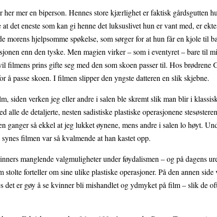
r her mer en biperson. Hennes store kjærlighet er faktisk gårdsgutten hu
e at det eneste som kan gi henne det luksuslivet hun er vant med, er ek
e morens hjelpsomme spøkelse, som sørger for at hun får en kjole til ba
jonen enn den tyske. Men magien virker – som i eventyret – bare til m
vil filmens prins gifte seg med den som skoen passer til. Hos brødren
or å passe skoen. I filmen slipper den yngste datteren en slik skjebne.
lm, siden verken jeg eller andre i salen ble skremt slik man blir i klassi
 alle de detaljerte, nesten sadistiske plastiske operasjonene stesøstere
n ganger så ekkel at jeg lukket øynene, mens andre i salen lo høyt. Un
 synes filmen var så kvalmende at han kastet opp.
kvinners manglende valgmuligheter under føydalismen – og på dagens ure
stolte forteller om sine ulike plastiske operasjoner. På den annen side 
det er gøy å se kvinner bli mishandlet og ydmyket på film – slik de ofte