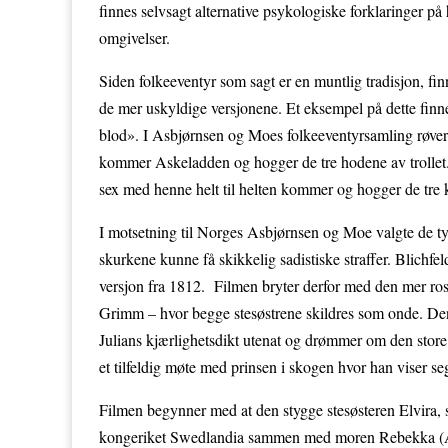
finnes selvsagt alternative psykologiske forklaringer på h
omgivelser.
Siden folkeeventyr som sagt er en muntlig tradisjon, fi
de mer uskyldige versjonene. Et eksempel på dette fin
blod». I Asbjørnsen og Moes folkeeventyrsamling røver t
kommer Askeladden og hogger de tre hodene av trollet. 
sex med henne helt til helten kommer og hogger de tre 
I motsetning til Norges Asbjørnsen og Moe valgte de t
skurkene kunne få skikkelig sadistiske straffer. Blichf
versjon fra 1812. Filmen bryter derfor med den mer ros
Grimm – hvor begge stesøstrene skildres som onde. Den 
Julians kjærlighetsdikt utenat og drømmer om den store r
et tilfeldig møte med prinsen i skogen hvor han viser 
Filmen begynner med at den stygge stesøsteren Elvira, 
kongeriket Swedlandia sammen med moren Rebekka (Ane