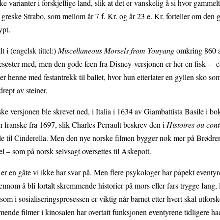
e varianter i forskjellige land, slik at det er vanskelig å si hvor gammel
 greske Strabo, som mellom år 7 f. Kr. og år 23 e. Kr. forteller om den 
ypt.
 i (engelsk tittel:)
Miscellaneous Morsels from Youyang
omkring 860 
søster med, men den gode feen fra Disney-versjonen er her en fisk – 
 henne med festantrekk til ballet, hvor hun etterlater en gyllen sko s
 drept av steiner.
ke versjonen ble skrevet ned, i Italia i 1634 av Giambattista Basile i bo
 franske fra 1697, slik Charles Perrault beskrev den i
Histoires ou con
le til Cinderella. Men den nye norske filmen bygger nok mer på Brødr
l – som på norsk selvsagt oversettes til Askepott.
r, er en gåte vi ikke har svar på. Men flere psykologer har påpekt eventy
nom å bli fortalt skremmende historier på mors eller fars trygge fang, 
m i sosialiseringsprosessen er viktig når barnet etter hvert skal utfors
ende filmer i kinosalen har overtatt funksjonen eventyrene tidligere h