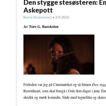
Den stygge stesøsteren: En 
Askepott
Bjarne Benjaminsen
3/3-2025
•
Av Tore G. Bareksten
Forleden var jeg på Cinemateket og så filmen
Den stygg
Ravenheart, som skal foregå i Oslo fem dager i juni. En
skrekk og mørk komedie, både med tegnefilm og skues