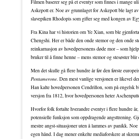
Filmen baserer seg på et eventyr som finnes i mange ulik
Askepott er. Noe av grunnlaget for Askepott ble lagt av
slavepiken Rhodopis som gifter seg med kongen av Eg
Fra Kina har vi historien om Ye Xian, som ble gjenfortalt
Chengshi. Her er både den onde stemor og den onde ste
reinkarnasjon av hovedpersonens døde mor – som hjelper
bruker til å finne henne – mens stemor og stesøster blir
Men det skulle gå flere hundre år før den første europeis
Pentamerone.
Den mest vanlige versjonen er likevel den
Han kalte hovedpersonen Cendrillon, som på engelsk b
versjon fra 1812, hvor hovedpersonen heter Aschenputte
Hvorfor folk fortalte hverandre eventyr i flere hundre å
potensielle funksjon som oppdragende angsttrening. Gjen
mestre angst-situasjoner uten å lammes av panikk. Noe so
egen hånd. I dag mener enkelte mediaforskere at skremm