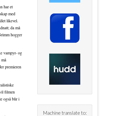
n har et
teskap med
llet likevel.
idnatt; da må
e Grimm hogger
ske vampyr- og
n må
der premieren
alistiske
vil filmen
 også blir i
Machine translate to: