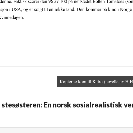
denne. Faktisk scorer den 96 av 100 på nettstedet Rotten Tomatoes (som
busjon i USA, og er solgt til en rekke land. Den kommer på kino i Norge
 kvinnedagen.
Kopterne kom til Kairo (novelle av H.
stesøsteren: En norsk sosialrealistisk ve