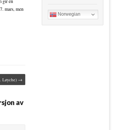
 gir en
 7. mars, men
Norwegian
H. Løyche) →
rsjon av