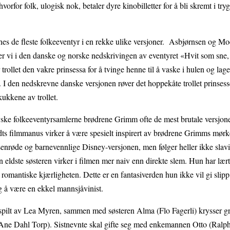
vorfor folk, ulogisk nok, betaler dyre kinobilletter for å bli skremt i try
nnes de fleste folkeeventyr i en rekke ulike versjoner. Asbjørnsen og Mo
ner vi i den danske og norske nedskrivingen av eventyret «Hvit som sne
rollet den vakre prinsessa for å tvinge henne til å vaske i hulen og lag
I den nedskrevne danske versjonen røver det hoppekåte trollet prinsesse
kukkene av trollet.
yske folkeeventyrsamlerne brødrene Grimm ofte de mest brutale versjon
eldts filmmanus virker å være spesielt inspirert av brødrene Grimms mør
enrøde og barnevennlige Disney-versjonen, men følger heller ikke slav
eldste søsteren virker i filmen mer naiv enn direkte slem. Hun har lært
omantiske kjærligheten. Dette er en fantasiverden hun ikke vil gi slipp 
seg å være en ekkel mannsjåvinist.
spilt av Lea Myren, sammen med søsteren Alma (Flo Fagerli) krysser gr
 Dahl Torp). Sistnevnte skal gifte seg med enkemannen Otto (Ralph