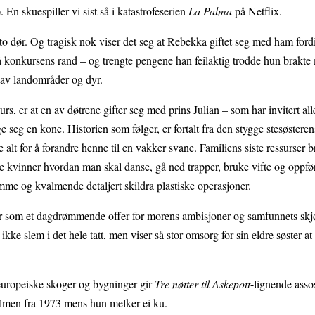
En skuespiller vi sist så i katastrofeserien
La Palma
på Netflix.
tto dør. Og tragisk nok viser det seg at Rebekka giftet seg med ham ford
på konkursens rand – og trengte pengene han feilaktig trodde hun brakte
 av landområder og dyr.
rs, er at en av døtrene gifter seg med prins Julian – som har invitert al
ge seg en kone. Historien som følger, er fortalt fra den stygge stesøsteren
 alt for å forandre henne til en vakker svane. Familiens siste ressurser 
ge kvinner hvordan man skal danse, gå ned trapper, bruke vifte og oppf
mme og kvalmende detaljert skildra plastiske operasjoner.
mer som et dagdrømmende offer for morens ambisjoner og samfunnets skj
ke slem i det hele tatt, men viser så stor omsorg for sin eldre søster a
uropeiske skoger og bygninger gir
Tre nøtter til Askepott
-lignende asso
ilmen fra 1973 mens hun melker ei ku.