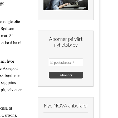
gge
e valgte ofte
, Rød som
e mat. Så
Abonner på vårt
n for å ha rå
nyhetsbrev
ene, hvor
ke Askepott-
isk brødrene
 seg prins
på, selv etter
Nye NOVA anbefaler
ensa til
 Carlson),