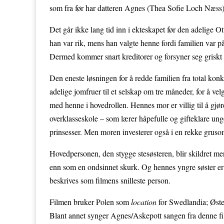
som fra før har datteren Agnes (Thea Sofie Loch Næss). 
Det går ikke lang tid inn i ekteskapet før den adelige O
han var rik, mens han valgte henne fordi familien var 
Dermed kommer snart kreditorer og forsyner seg griskt
Den eneste løsningen for å redde familien fra total konku
adelige jomfruer til et selskap om tre måneder, for å vel
med henne i hovedrollen. Hennes mor er villig til å gjøre
overklasseskole – som lærer håpefulle og gifteklare un
prinsesser. Men moren investerer også i en rekke gruso
Hovedpersonen, den stygge stesøsteren, blir skildret 
enn som en ondsinnet skurk. Og hennes yngre søster er ik
beskrives som filmens snilleste person.
Filmen bruker Polen som
location
for Swedlandia; Øste
Blant annet synger Agnes/Askepott sangen fra denne f