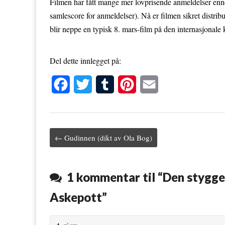
Filmen har fått mange mer lovprisende anmeldelser enn
samlescore for anmeldelser). Nå er filmen sikret distri
blir neppe en typisk 8. mars-film på den internasjonale
Del dette innlegget på:
F
T
T
P
E
a
w
u
i
m
c
i
m
n
a
← Gudinnen (dikt av Ola Bog)
e
t
b
t
i
Post navigation
b
t
l
e
l
o
e
r
r
1 kommentar til “
Den stygge 
o
r
e
Askepott
”
k
s