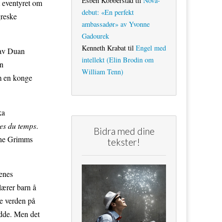
Esben Kobberstad
til
Nova-
t eventyret om
debut: «En perfekt
greske
ambassadør» av Yvonne
Gadourek
Kenneth Krabat
til
Engel med
av Duan
intellekt (Elin Brodin om
en
William Tenn)
om en konge
ka
tes du temps
.
Bidra med dine
ene Grimms
tekster!
renes
lærer barn å
ke verden på
adde. Men det