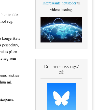
Interessante nettsteder
til
videre lesning.
i hun trodde
 med seg.
le kongerikets
s perspektiv,
brukes på en
øre seg som
Du finner oss også
på:
ønnshetskrav,
t hun må
siasjoner.