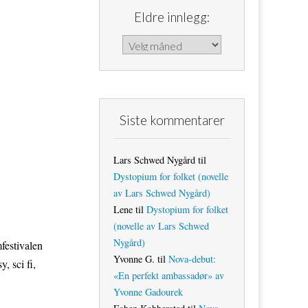
Eldre innlegg:
Eldre innlegg:
Siste kommentarer
Lars Schwed Nygård
til
Dystopium for folket (novelle
av Lars Schwed Nygård)
Lene
til
Dystopium for folket
(novelle av Lars Schwed
Nygård)
festivalen
Yvonne G.
til
Nova-debut:
, sci fi,
«En perfekt ambassadør» av
Yvonne Gadourek