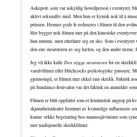
Askepott, som var uskyldig hovedperson i eventyret, bli
aktivt seksualliv med. Men hun er kynisk nok til å inns
prinsen. Hennes gode fe reduseres i filmen til den avdød
Her bygger nok filmen mer på den kinesiske eventyrvers
hun rømme, men etterlater seg en sko. Som i eventyret 
den ene stesøsteren av seg hælen, og den andre tærne, f
Jeg vil ikke kalle
Den stygge stesøsteren
for en skrekkfi
varulvfilmer eller Hitchcocks psykologiske grøssere. Med
gjennomgå, er filmen mer ekkel enn skrekk. Faktisk noe
på Sundance-festivalen var det faktisk en anmelder som
Filmen er blitt oppfattet som et feministisk angrep på 
skjønnhetsidealer fremmet av kvinnelige influensere som 
kunne vekke begeistring hos mannssjåvinister som synes 
mer tradisjonelle skrekkfilmer.