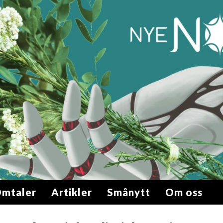
mtaler
Artikler
Smånytt
Om oss