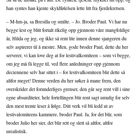
han syntes han kjente skyldfølelsen lette litt fra fjerdekretsen.
– M-hm-ja, sa Bresilla og smilte. – Jo. Broder Paul. Vi har nu
begge lest og blitt fortalt rikelig opp gjennom våre mangfoldige
år, Hilda og jeg, og ikke så rent lite innen denne sjangeren du
selv aspirerer til å mestre. Men, gode broder Paul, dette du her
serverer, vi kan love deg at for lestivalkomiteen – som vi begge,
om jeg må få legge til, ved flere anledninger opp gjennom
deciennene selv har sittet i – for lestivalkomiteen blir dette så
altfor meget! Denne verden du her søker å mane frem, den
overskrider det forunderliges grenser, den går seg rent vill i sine
egne absurditeter, hele fortellingen blir rent sagt umulig for selv
den mest trente leser å følge. Ditt verk vil bli ledd ut av
lestivalomiteens kammere, broder Paul. Ja, for det blir, som
broder Julio her sier, det blir rett og slett så altfor, altfor
urealistisk.