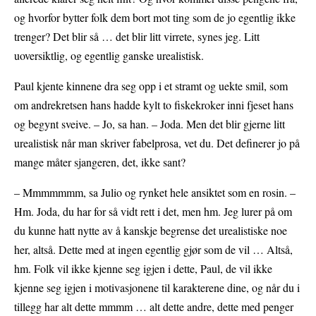
og hvorfor bytter folk dem bort mot ting som de jo egentlig ikke
trenger? Det blir så … det blir litt virrete, synes jeg. Litt
uoversiktlig, og egentlig ganske urealistisk.
Paul kjente kinnene dra seg opp i et stramt og uekte smil, som
om andrekretsen hans hadde kylt to fiskekroker inni fjeset hans
og begynt sveive. – Jo, sa han. – Joda. Men det blir gjerne litt
urealistisk når man skriver fabelprosa, vet du. Det definerer jo på
mange måter sjangeren, det, ikke sant?
– Mmmmmmm, sa Julio og rynket hele ansiktet som en rosin. –
Hm. Joda, du har for så vidt rett i det, men hm. Jeg lurer på om
du kunne hatt nytte av å kanskje begrense det urealistiske noe
her, altså. Dette med at ingen egentlig gjør som de vil … Altså,
hm. Folk vil ikke kjenne seg igjen i dette, Paul, de vil ikke
kjenne seg igjen i motivasjonene til karakterene dine, og når du i
tillegg har alt dette mmmm … alt dette andre, dette med penger