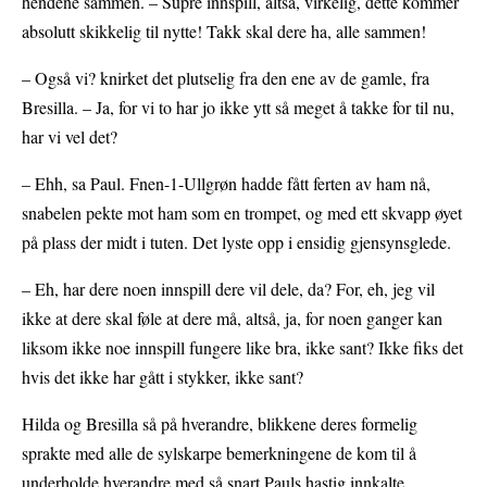
hendene sammen. – Supre innspill, altså, virkelig, dette kommer
absolutt skikkelig til nytte! Takk skal dere ha, alle sammen!
– Også vi? knirket det plutselig fra den ene av de gamle, fra
Bresilla. – Ja, for vi to har jo ikke ytt så meget å takke for til nu,
har vi vel det?
– Ehh, sa Paul. Fnen-1-Ullgrøn hadde fått ferten av ham nå,
snabelen pekte mot ham som en trompet, og med ett skvapp øyet
på plass der midt i tuten. Det lyste opp i ensidig gjensynsglede.
– Eh, har dere noen innspill dere vil dele, da? For, eh, jeg vil
ikke at dere skal føle at dere må, altså, ja, for noen ganger kan
liksom ikke noe innspill fungere like bra, ikke sant? Ikke fiks det
hvis det ikke har gått i stykker, ikke sant?
Hilda og Bresilla så på hverandre, blikkene deres formelig
sprakte med alle de sylskarpe bemerkningene de kom til å
underholde hverandre med så snart Pauls hastig innkalte