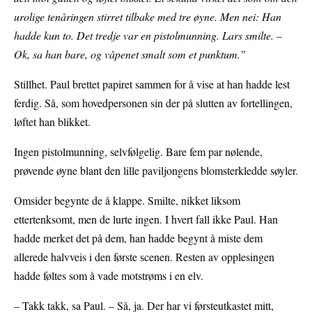
urolige tenåringen stirret tilbake med tre øyne. Men nei: Han
hadde kun to. Det tredje var en pistolmunning. Lars smilte. –
Ok, sa han bare, og våpenet smalt som et punktum.”
Stillhet. Paul brettet papiret sammen for å vise at han hadde lest
ferdig. Så, som hovedpersonen sin der på slutten av fortellingen,
løftet han blikket.
Ingen pistolmunning, selvfølgelig. Bare fem par nølende,
prøvende øyne blant den lille paviljongens blomsterkledde søyler.
Omsider begynte de å klappe. Smilte, nikket liksom
ettertenksomt, men de lurte ingen. I hvert fall ikke Paul. Han
hadde merket det på dem, han hadde begynt å miste dem
allerede halvveis i den første scenen. Resten av opplesingen
hadde føltes som å vade motstrøms i en elv.
– Takk takk, sa Paul. – Så, ja. Der har vi førsteutkastet mitt,