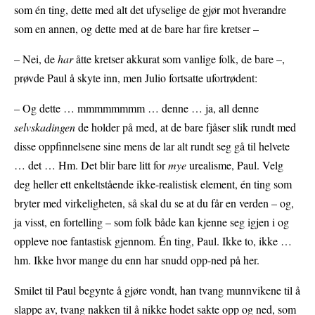
som én ting, dette med alt det ufyselige de gjør mot hverandre
som en annen, og dette med at de bare har fire kretser –
– Nei, de
har
åtte kretser akkurat som vanlige folk, de bare –,
prøvde Paul å skyte inn, men Julio fortsatte ufortrødent:
– Og dette … mmmmmmmm … denne … ja, all denne
selvskadingen
de holder på med, at de bare fjåser slik rundt med
disse oppfinnelsene sine mens de lar alt rundt seg gå til helvete
… det … Hm. Det blir bare litt for
mye
urealisme, Paul. Velg
deg heller ett enkeltstående ikke-realistisk element, én ting som
bryter med virkeligheten, så skal du se at du får en verden – og,
ja visst, en fortelling – som folk både kan kjenne seg igjen i og
oppleve noe fantastisk gjennom. Én ting, Paul. Ikke to, ikke …
hm. Ikke hvor mange du enn har snudd opp-ned på her.
Smilet til Paul begynte å gjøre vondt, han tvang munnvikene til å
slappe av, tvang nakken til å nikke hodet sakte opp og ned, som