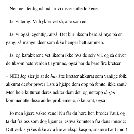
– Nei, nei, ferdig nå, nå lar vi disse snille folkene –
– Ja, vitterlig. Vi frykter vel så, alle som én.
– Ja, vi også, egentlig, altså. Det blir liksom bare så mye på en
gang, så mange ideer som ikke henger helt sammen.
– Ja, og karakterene vet liksom ikke hva de selv vil, og så driver
de liksom hele verden til grunne, også har de bare fire kretser –
– NEI! Jeg sier jo at de
har
åtte kretser akkurat som vanlige folk,
akkurat derfor prøver Lars å hjelpe dem opp på femte, ikke sant?
Men hele kulturen deres nekter dem det, og nettopp
derfor
kommer alle disse andre problemene, ikke sant, også –
– Jo men kjære vakre vene! Nu får du høre her, broder Paul, og
ta det fra oss som dog kjenner lestivalkomiteen fra dens innside:
Ditt verk styrkes ikke av å kreve eksplikasjon, snarere tvert imot!