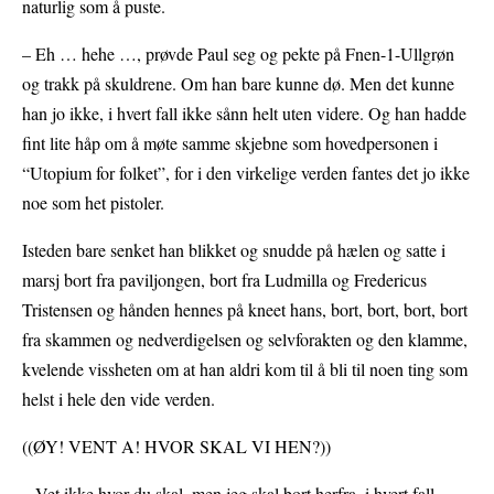
naturlig som å puste.
– Eh … hehe …, prøvde Paul seg og pekte på Fnen-1-Ullgrøn
og trakk på skuldrene. Om han bare kunne dø. Men det kunne
han jo ikke, i hvert fall ikke sånn helt uten videre. Og han hadde
fint lite håp om å møte samme skjebne som hovedpersonen i
“Utopium for folket”, for i den virkelige verden fantes det jo ikke
noe som het pistoler.
Isteden bare senket han blikket og snudde på hælen og satte i
marsj bort fra paviljongen, bort fra Ludmilla og Fredericus
Tristensen og hånden hennes på kneet hans, bort, bort, bort, bort
fra skammen og nedverdigelsen og selvforakten og den klamme,
kvelende vissheten om at han aldri kom til å bli til noen ting som
helst i hele den vide verden.
((ØY! VENT A! HVOR SKAL VI HEN?))
– Vet ikke hvor du skal, men jeg skal bort herfra, i hvert fall.