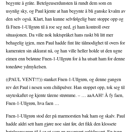
begynte å gråte. Betelgeuserdunsten lå rundt dem som en
usynlig sky, og Paul kjente at han begynte å bli ganske kvalm av
den selv også. Klart, han kunne selvfølgelig bare stoppe opp og
få Fnen-1-Ullgrøn til å roe seg ned, gi ham kontroll over
situasjonen. Da ville nok luktspråket hans raskt bli litt mer
behagelig igjen, men Paul hadde fint lite tålmodighet til overs for
kameraten sin akkurat nå, og han ville heller holde ut den ugne
eimen enn belønne Fnen-1-Ullgrøn for å ha utsatt ham for denne
tonedøve ydmykelsen.
((PAUL VENT!!!)) stanket Fnen-1-Ullgrøn, og denne gangen
rev det Paul i nesen som chilipulver. Han stoppet opp, tok seg til
snyteskaftet og kjente tårene strømme. – … aaAAH! Å fy faen,
Fnen-1-Ullgrøn, hva faen …
Fnen-1-Ullgrøn stod der på marmorstien bak ham og skalv. Paul
hadde aldri sett ham gjøre noe sånt før, det fikk den klossete
betelegeuseren til å se ut som en nyservert gelédessert. En tynn