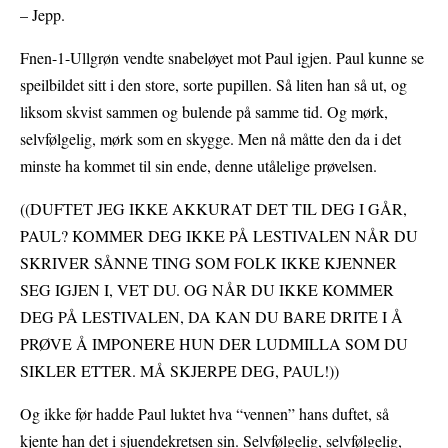
– Jepp.
Fnen-1-Ullgrøn vendte snabeløyet mot Paul igjen. Paul kunne se
speilbildet sitt i den store, sorte pupillen. Så liten han så ut, og
liksom skvist sammen og bulende på samme tid. Og mørk,
selvfølgelig, mørk som en skygge. Men nå måtte den da i det
minste ha kommet til sin ende, denne utålelige prøvelsen.
((DUFTET JEG IKKE AKKURAT DET TIL DEG I GÅR,
PAUL? KOMMER DEG IKKE PÅ LESTIVALEN NÅR DU
SKRIVER SÅNNE TING SOM FOLK IKKE KJENNER
SEG IGJEN I, VET DU. OG NÅR DU IKKE KOMMER
DEG PÅ LESTIVALEN, DA KAN DU BARE DRITE I Å
PRØVE Å IMPONERE HUN DER LUDMILLA SOM DU
SIKLER ETTER. MÅ SKJERPE DEG, PAUL!))
Og ikke før hadde Paul luktet hva “vennen” hans duftet, så
kjente han det i sjuendekretsen sin. Selvfølgelig, selvfølgelig,