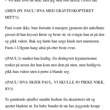
((MEN ØY, PAUL! HVA MED GRAVITOKOPTERET
MITT?))
Paul svarte ikke, bare fortsatte å marsjere gjennom det ankelhøye
gresset til han krysset første og beste sti, så svingte han ut på den
og gikk videre. Bak seg hørte han seige klask mot marmoren.
Fnen-1-Ullgrøn hang altså på etter beste evne.
((PAUL!)) stanket han kraftig. En distingvert leguinernonne
rynket på nesen der hun kom mot dem på stien, men heldigvis
gikk hun videre uten å prøve å blande seg.
((PAUL! HVA SKJER PAUL, VI SKULLE JO PIKKE NIKK,
JO!))
To gumlende sjiraffer snudde hodene fra akasietreet sitt og
spyttet bladene ut. En baby bundet til sin fars joggende kropp