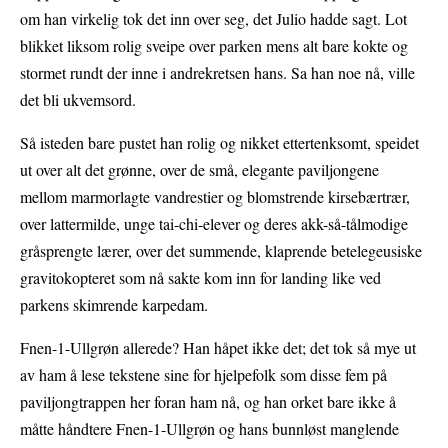
om han virkelig tok det inn over seg, det Julio hadde sagt. Lot
blikket liksom rolig sveipe over parken mens alt bare kokte og
stormet rundt der inne i andrekretsen hans. Sa han noe nå, ville
det bli ukvemsord.
Så isteden bare pustet han rolig og nikket ettertenksomt, speidet
ut over alt det grønne, over de små, elegante paviljongene
mellom marmorlagte vandrestier og blomstrende kirsebærtrær,
over lattermilde, unge tai-chi-elever og deres akk-så-tålmodige
gråsprengte lærer, over det summende, klaprende betelegeusiske
gravitokopteret som nå sakte kom inn for landing like ved
parkens skimrende karpedam.
Fnen-1-Ullgrøn allerede? Han håpet ikke det; det tok så mye ut
av ham å lese tekstene sine for hjelpefolk som disse fem på
paviljongtrappen her foran ham nå, og han orket bare ikke å
måtte håndtere Fnen-1-Ullgrøn og hans bunnløst manglende