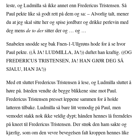
leste, og Ludmilla så ikke annet enn Fredericus Tristensen. Så
Paul pekte like så godt rett på dem og sa: – Alvorlig talt, mener
du at jeg skal sitte her og spise jordbær og drikke perlevin med
deg mens
de to der
sitter der og … og …
Snabelen snodde seg bak Fnen-1-Ullgrøns hode for å se hvor
Paul pekte. ((Å JA! LUDMILLA, JA!)) duftet han kraftig. ((OG
FREDERICUS TRISTENSEN, JA! HAN GJØR DEG SÅ
SJALU, HAN JA!))
Med ett sluttet Fredericus Tristensen å lese, og Ludmilla sluttet å
høre på. Isteden vendte de begge blikkene sine mot Paul.
Fredericus Tristensen presset leppene sammen for å holde
latteren tilbake. Ludmilla så bare litt vemodig på Paul, men
vemodet stakk nok ikke veldig dypt; hånden hennes lå fremdeles
på kneet til Fredericus Tristensen. Der strøk den ham sakte og
kjærlig, som om den vevre bevegelsen falt kroppen hennes like