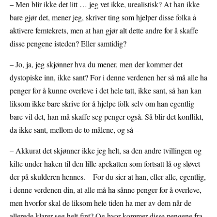
– Men blir ikke det litt … jeg vet ikke, urealistisk? At han ikke
bare gjør det, mener jeg, skriver ting som hjelper disse folka å
aktivere femtekrets, men at han gjør alt dette andre for å skaffe
disse pengene isteden? Eller samtidig?
– Jo, ja, jeg skjønner hva du mener, men der kommer det
dystopiske inn, ikke sant? For i denne verdenen her så må alle ha
penger for å kunne overleve i det hele tatt, ikke sant, så han kan
liksom ikke bare skrive for å hjelpe folk selv om han egentlig
bare vil det, han må skaffe seg penger også. Så blir det konflikt,
da ikke sant, mellom de to målene, og så –
– Akkurat det skjønner ikke jeg helt, sa den andre tvillingen og
kilte under haken til den lille apekatten som fortsatt lå og sløvet
der på skulderen hennes. – For du sier at han, eller alle, egentlig,
i denne verdenen din, at alle må ha sånne penger for å overleve,
men hvorfor skal de liksom hele tiden ha mer av dem når de
allerede klarer seg helt fint? Og hvor kommer disse pengene fra,