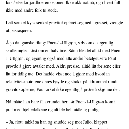
forståelse for jordboeremosjoner. Ikke akkurat nå, og i hvert fall
ikke med andre folk til stede.
Lett som et kyss senket gravitokopteret seg ned i gresset, vrengte
ut passasjeren.
Å jo da, ganske riktig: Fnen-1-Ullgrøn, selv om de egentlig
skulle møtes først om en halvtime. Sånn ble det alltid med Fnen-
1-Ullgrøn, og egentlig også med alle andre betelgeusere Paul
prøvde å gjøre avtaler med. Aldri presise, alltid litt for sene eller
litt for tidlig ute. Det hadde visst noe å gjøre med hvordan
relativitetsmotorene deres bøyde og strakk på tidrommet rundt
gravitokopterne, Paul orket ikke egentlig å prøve å skjønne det.
Nå måtte han bare få avrundet her, før Fnen-1-Ullgrøn kom i
prat med hjelpefolkene og alt ble helt utålelig pinlig.
– Ja, flott, takk! sa han og snudde seg mot Julio, klappet