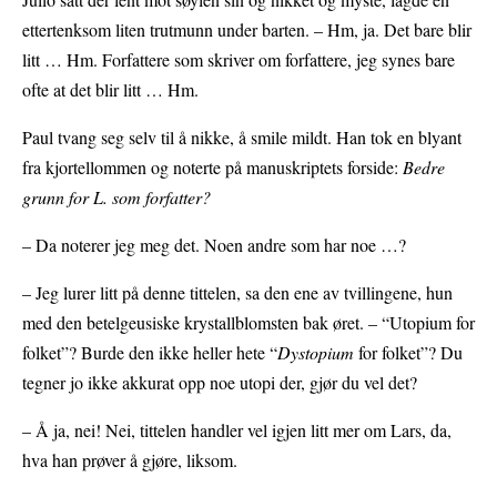
ettertenksom liten trutmunn under barten. – Hm, ja. Det bare blir
litt … Hm. Forfattere som skriver om forfattere, jeg synes bare
ofte at det blir litt … Hm.
Paul tvang seg selv til å nikke, å smile mildt. Han tok en blyant
fra kjortellommen og noterte på manuskriptets forside:
Bedre
grunn for L. som forfatter?
– Da noterer jeg meg det. Noen andre som har noe …?
– Jeg lurer litt på denne tittelen, sa den ene av tvillingene, hun
med den betelgeusiske krystallblomsten bak øret. – “Utopium for
folket”? Burde den ikke heller hete “
Dystopium
for folket”? Du
tegner jo ikke akkurat opp noe utopi der, gjør du vel det?
– Å ja, nei! Nei, tittelen handler vel igjen litt mer om Lars, da,
hva han prøver å gjøre, liksom.