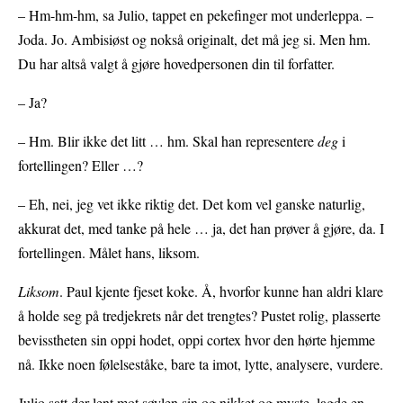
– Hm-hm-hm, sa Julio, tappet en pekefinger mot underleppa. –
Joda. Jo. Ambisiøst og nokså originalt, det må jeg si. Men hm.
Du har altså valgt å gjøre hovedpersonen din til forfatter.
– Ja?
– Hm. Blir ikke det litt … hm. Skal han representere
deg
i
fortellingen? Eller …?
– Eh, nei, jeg vet ikke riktig det. Det kom vel ganske naturlig,
akkurat det, med tanke på hele … ja, det han prøver å gjøre, da. I
fortellingen. Målet hans, liksom.
Liksom
. Paul kjente fjeset koke. Å, hvorfor kunne han aldri klare
å holde seg på tredjekrets når det trengtes? Pustet rolig, plasserte
bevisstheten sin oppi hodet, oppi cortex hvor den hørte hjemme
nå. Ikke noen følelseståke, bare ta imot, lytte, analysere, vurdere.
Julio satt der lent mot søylen sin og nikket og myste, lagde en