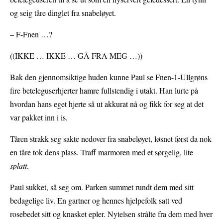
og seig tåre dinglet fra snabeløyet.
– F-Fnen …?
((IKKE … IKKE … GÅ FRA MEG …))
Bak den gjennomsiktige huden kunne Paul se Fnen-1-Ullgrøns
fire beteleguserhjerter hamre fullstendig i utakt. Han lurte på
hvordan hans eget hjerte så ut akkurat nå og fikk for seg at det
var pakket inn i is.
Tåren strakk seg sakte nedover fra snabeløyet, løsnet først da nok
en tåre tok dens plass. Traff marmoren med et sørgelig, lite
splatt
.
Paul sukket, så seg om. Parken summet rundt dem med sitt
bedagelige liv. En gartner og hennes hjelpefolk satt ved
rosebedet sitt og knasket epler. Nytelsen strålte fra dem med hver