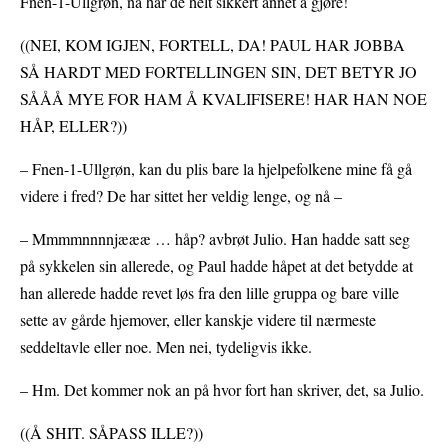
Fnen-1-Ullgrøn, nå har de helt sikkert annet å gjøre!
((NEI, KOM IGJEN, FORTELL, DA! PAUL HAR JOBBA
SÅ HARDT MED FORTELLINGEN SIN, DET BETYR JO
SÅÅÅ MYE FOR HAM Å KVALIFISERE! HAR HAN NOE
HÅP, ELLER?))
– Fnen-1-Ullgrøn, kan du plis bare la hjelpefolkene mine få gå
videre i fred? De har sittet her veldig lenge, og nå –
– Mmmmnnnnjæææ … håp? avbrøt Julio. Han hadde satt seg
på sykkelen sin allerede, og Paul hadde håpet at det betydde at
han allerede hadde revet løs fra den lille gruppa og bare ville
sette av gårde hjemover, eller kanskje videre til nærmeste
seddeltavle eller noe. Men nei, tydeligvis ikke.
– Hm. Det kommer nok an på hvor fort han skriver, det, sa Julio.
((Å SHIT. SÅPASS ILLE?))