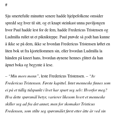
#
Sju smertefulle minutter senere hadde hjelpefolkene omsider
spredd seg hver til sitt, og et knapt steinkast unna paviljongen
hvor Paul hadde lest for de fem, hadde Fredericus Tristensen og
Ludmilla rullet ut et piknikteppe. Paul prøvde så godt han kunne
å ikke se på dem, ikke se hvordan Fredericus Tristensen løftet en
liten bok ut fra kjortellommen sin, eller hvordan Ludmilla la
hånden på kneet hans, hvordan øynene hennes glitret da han
åpnet boka og begynte å lese.
– “Min mors menn”
, leste Fredericus Tristensen. –
“Av
Fredericus Tristensen. Første kapittel. Intet menneske finnes som
ei på et tidlig tidspunkt i livet har spurt seg selv: Hvorfor meg?
Hva dette spørsmål betyr, varierer likesom hvert et menneske
skiller seg ad fra det annet, men for skomaker Tristicus
Fredensen, som stilte seg spørsmålet først etter åtte år ved sin