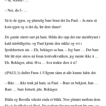
– Nei, du f– …
Så lo de igjen, og plutselig bare brast det fra Paul: – Ja men så
kom igjen og si det da, før dere dauer!
De gamle stirret surt på ham. Hilda dro opp det ene øyenbrynet i
kald misbilligelse, og Paul kjente den stikke og svi i
fjerdekretsen sin. – Eh, beklager sa han. – Jeg bare … Det bare
blir litt mye stress nå foran lestivalkvaliken, jeg mente ikke å …
Eh. Beklager, altså. Hva … hva tenkte dere å si?
((PAUL!)) duftet Fnen-1-Ullgrøn sånn at alle kunne lukte det.
– Ikke … ikke tenk på ham, sa Paul. – Bare en bekjent, han …
Bare … bare fortsett, plis. Beklager.
Hilda og Bresilla vekslet enda et blikk. Noe glimtet mellom dem.
Så så de tilbake på Paul. De rynkete fjesene myknet litt opp, og