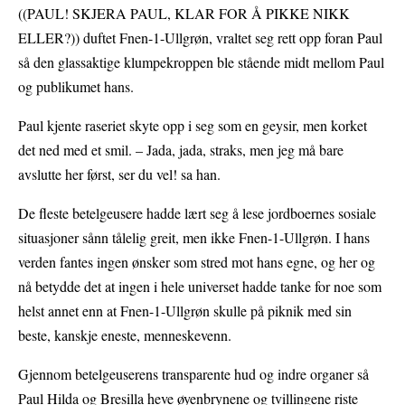
((PAUL! SKJERA PAUL, KLAR FOR Å PIKKE NIKK
ELLER?)) duftet Fnen-1-Ullgrøn, vraltet seg rett opp foran Paul
så den glassaktige klumpekroppen ble stående midt mellom Paul
og publikumet hans.
Paul kjente raseriet skyte opp i seg som en geysir, men korket
det ned med et smil. – Jada, jada, straks, men jeg må bare
avslutte her først, ser du vel! sa han.
De fleste betelgeusere hadde lært seg å lese jordboernes sosiale
situasjoner sånn tålelig greit, men ikke Fnen-1-Ullgrøn. I hans
verden fantes ingen ønsker som stred mot hans egne, og her og
nå betydde det at ingen i hele universet hadde tanke for noe som
helst annet enn at Fnen-1-Ullgrøn skulle på piknik med sin
beste, kanskje eneste, menneskevenn.
Gjennom betelgeuserens transparente hud og indre organer så
Paul Hilda og Bresilla heve øyenbrynene og tvillingene riste