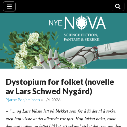
Nye NOVA
Dystopium for folket (novelle
av Lars Schwed Nygård)
Bjarne Benjaminsen
1/6-2026
•
–
“… og Lars blåste lett på blekket som for å få det til å tørke,
men han visste at det allerede var tørt. Han lukket boka, rakte
den mot gutten og løftet blikket. Et sekund virket det som om den