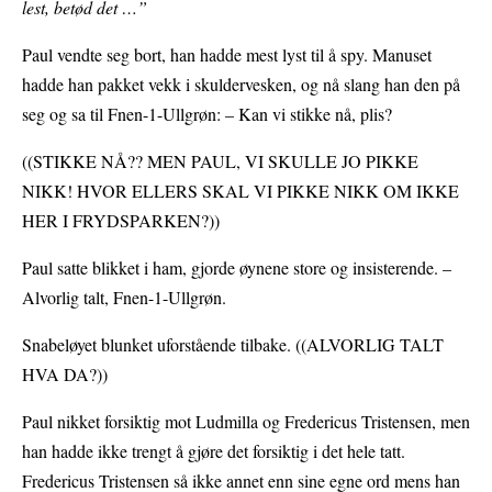
lest, betød det …”
Paul vendte seg bort, han hadde mest lyst til å spy. Manuset
hadde han pakket vekk i skuldervesken, og nå slang han den på
seg og sa til Fnen-1-Ullgrøn: – Kan vi stikke nå, plis?
((STIKKE NÅ?? MEN PAUL, VI SKULLE JO PIKKE
NIKK! HVOR ELLERS SKAL VI PIKKE NIKK OM IKKE
HER I FRYDSPARKEN?))
Paul satte blikket i ham, gjorde øynene store og insisterende. –
Alvorlig talt, Fnen-1-Ullgrøn.
Snabeløyet blunket uforstående tilbake. ((ALVORLIG TALT
HVA DA?))
Paul nikket forsiktig mot Ludmilla og Fredericus Tristensen, men
han hadde ikke trengt å gjøre det forsiktig i det hele tatt.
Fredericus Tristensen så ikke annet enn sine egne ord mens han