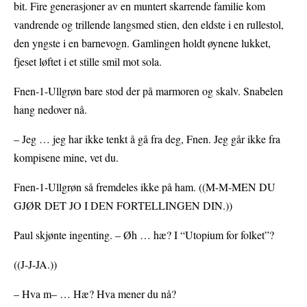
bit. Fire generasjoner av en muntert skarrende familie kom
vandrende og trillende langsmed stien, den eldste i en rullestol,
den yngste i en barnevogn. Gamlingen holdt øynene lukket,
fjeset løftet i et stille smil mot sola.
Fnen-1-Ullgrøn bare stod der på marmoren og skalv. Snabelen
hang nedover nå.
– Jeg … jeg har ikke tenkt å gå fra deg, Fnen. Jeg går ikke fra
kompisene mine, vet du.
Fnen-1-Ullgrøn så fremdeles ikke på ham. ((M-M-MEN DU
GJØR DET JO I DEN FORTELLINGEN DIN.))
Paul skjønte ingenting. – Øh … hæ? I “Utopium for folket”?
((J-J-JA.))
– Hva m– … Hæ? Hva mener du nå?