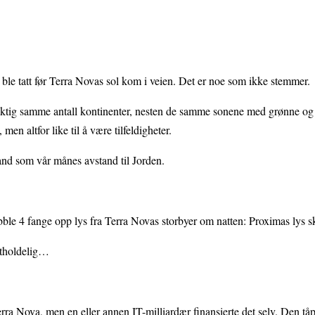
le tatt før Terra Novas sol kom i veien. Det er noe som ikke stemmer.
yaktig samme antall kontinenter, nesten de samme sonene med grønne og
en altfor like til å være tilfeldigheter.
nd som vår månes avstand til Jorden.
bble 4 fange opp lys fra Terra Novas storbyer om natten: Proximas lys s
utholdelig…
Terra Nova, men en eller annen IT-milliardær finansierte det selv. Den t