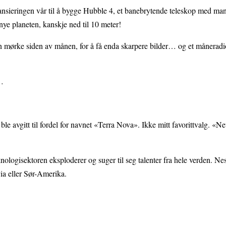
nansieringen vår til å bygge Hubble 4, et banebrytende teleskop med ma
 nye planeten, kanskje ned til 10 meter!
en mørke siden av månen, for å få enda skarpere bilder… og et måneradi
n…
e avgitt til fordel for navnet «Terra Nova». Ikke mitt favorittvalg. «N
nologisektoren eksploderer og suger til seg talenter fra hele verden. Ne
ia eller Sør-Amerika.