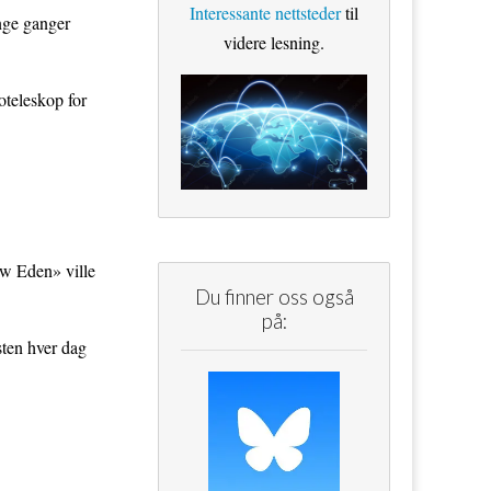
Interessante nettsteder
til
nge ganger
videre lesning.
oteleskop for
ew Eden» ville
Du finner oss også
på:
sten hver dag