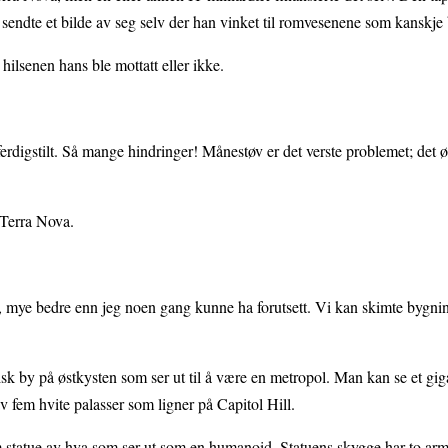
sendte et bilde av seg selv der han vinket til romvesenene som kanskje 
 hilsenen hans ble mottatt eller ikke.
 ferdigstilt. Så mange hindringer! Månestøv er det verste problemet; det ø
v Terra Nova.
mye, mye bedre enn jeg noen gang kunne ha forutsett. Vi kan skimte bygni
k by på østkysten som ser ut til å være en metropol. Man kan se et giga
 fem hvite palasser som ligner på Capitol Hill.
rm statue av hva som ser ut som en humanoid. Statuens skygge har to arm