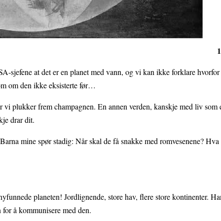
1
SA-sjefene at det er en planet med vann, og vi kan ikke forklare hvorfor
som om den ikke eksisterte før…
 før vi plukker frem champagnen. En annen verden, kanskje med liv som e
je drar dit.
nt. Barna mine spør stadig: Når skal de få snakke med romvesenene? Hva sk
nyfunnede planeten! Jordlignende, store hav, flere store kontinenter. Ha
n for å kommunisere med den.