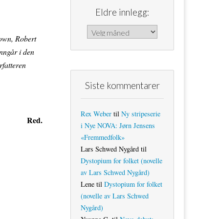
Eldre innlegg:
Eldre innlegg:
rown, Robert
nngår i den
rfatteren
Siste kommentarer
Rex Weber
til
Ny stripeserie
Red.
i Nye NOVA: Jørn Jensens
«Fremmedfolk»
Lars Schwed Nygård
til
Dystopium for folket (novelle
av Lars Schwed Nygård)
Lene
til
Dystopium for folket
(novelle av Lars Schwed
Nygård)