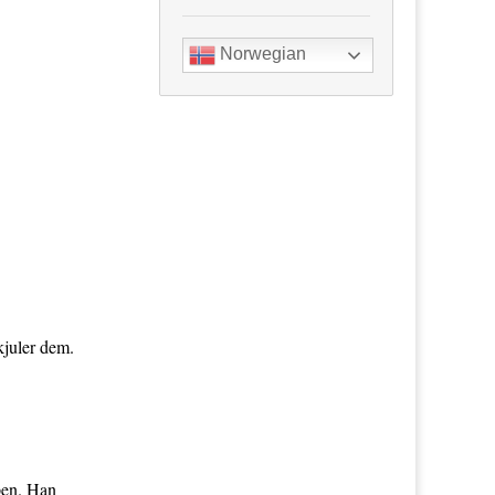
Norwegian
kjuler dem.
åpen. Han