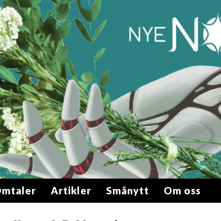
mtaler
Artikler
Smånytt
Om oss