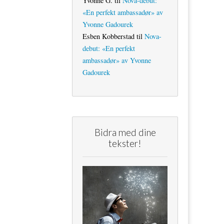
Yvonne G.
til
Nova-debut:
«En perfekt ambassadør» av
Yvonne Gadourek
Esben Kobberstad
til
Nova-
debut: «En perfekt
ambassadør» av Yvonne
Gadourek
Bidra med dine
tekster!