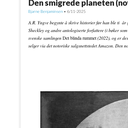
Den smigrede planeten (nov
Bjarne Benjaminsen
6/11-2025
•
A.R. Yngve begynte å skrive historier før han ble ti å
Sheckley og andre antologiserte forfattere (i bøker s
svenske samlingen
Det blinda rummet
(2022), og er des
selger via det notoriske salgsnettstedet Amazon.
Den nor