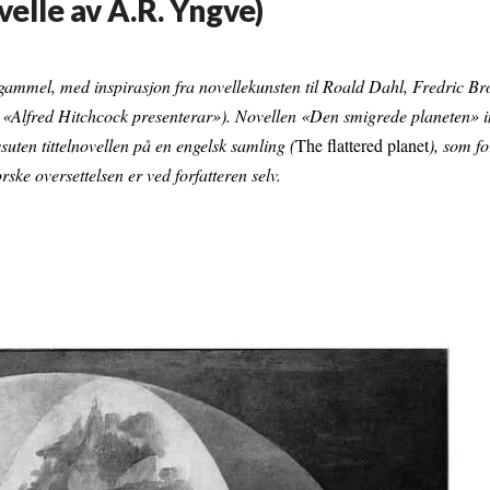
elle av A.R. Yngve)
r gammel, med inspirasjon fra novellekunsten til Roald Dahl, Fredric B
om «Alfred Hitchcock presenterar»). Novellen «Den smigrede planeten» i
suten tittelnovellen på en engelsk samling (
The flattered planet
), som fo
ske oversettelsen er ved forfatteren selv.