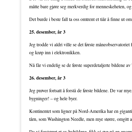
måtte bare gjøre seg merkverdig for menneskeheten, og 
Det burde i beste fall ta oss omtrent et tiår å finne ut om
25. desember, år 3
Jeg trodde vi aldri ville se det første måneobservatoriet
og krøp inn i elektronikken.
Nå får vi endelig se de første superdetaljerte bildene a
26. desember, år 3
Jeg prøver fortsatt å forstå de første bildene. De var 
bygninger! – og hele byer.
Kontinentet som ligner på Nord-Amerika har en gigantis
tårn, som Washington Needle, men mye større, omgitt av
Da vi forstørret et av bybildene, fikk vi øye på en eno