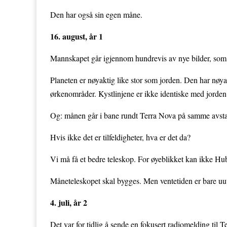
Den har også sin egen måne.
16. august, år 1
Mannskapet går igjennom hundrevis av nye bilder, som b
Planeten er nøyaktig like stor som jorden. Den har nø
ørkenområder. Kystlinjene er ikke identiske med jorden, m
Og: månen går i bane rundt Terra Nova på samme avsta
Hvis ikke det er tilfeldigheter, hva er det da?
Vi må få et bedre teleskop. For øyeblikket kan ikke Hu
Måneteleskopet skal bygges. Men ventetiden er bare u
4. juli, år 2
Det var for tidlig å sende en fokusert radiomelding til 