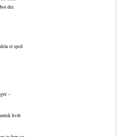
bor der.
dela et speil
nger –
ntisk hvitt
er, to ben og