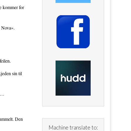
re kommer for
a Nova».
eilen.
jeden sin til
ng…
kummelt. Den
Machine translate to: