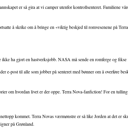
nskapet er så gira at vi camper utenfor kontrollsenteret. Familiene vå
tsatte å skrike om å bringe en «viktig beskjed til romvesenene på Terr
e ikke ha gjort en hastverksjobb. NASA må sende en romferge og fikse f
der e-post til alle som jobber på senteret med bønner om å overføre besk
orier om hvordan livet er der oppe. Terra Nova-fanfiction! For en tulli
 nettopp kommet. Terra Novas værmønstre er så like Jorden at det er s
ligner på Grønland.