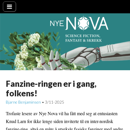
Nye NOVA
Fanzine-ringen er i gang,
folkens!
Bjarne Benjaminsen
3/11-2025
•
Trofaste lesere av Nye Nova vil ha fått med seg at entusiasten
Knud Larn for ikke lenge siden inviterte til en inter-nordisk
fanzine-ring, altså en måte å utveksle fysiske fanziner med andre