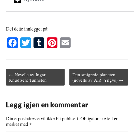
Del dette innlegget på:
F
T
T
P
E
a
w
u
i
m
c
i
m
n
a
← Novelle av Ingar
Den smigrede planeten
e
t
b
t
i
Post navigation
Knudtsen: Tunnelen
(novelle av A.R. Yngve) →
b
t
l
e
l
o
e
r
r
Legg igjen en kommentar
o
r
e
k
s
Din e-postadresse vil ikke bli publisert.
Obligatoriske felt er
merket med
*
t