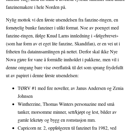
fanzinemakere i hele Norden på.
Nylig mottok vi den første utsendelsen fra fanzine-ringen, en
fornøyelig bunke fanziner i ulikt format. Noe av poenget med
fanzine-ringen, ifølge Knud Larns innledning i «følgebrevet»
(som har form av et eget lite fanzine, Skandifan), er en vei ut i
friheten fra datainnsamlingen på nettet. Derfor skal ikke Nye
Nova gjøre for vane å formidle innholdet i pakkene, men vil i
denne omgang bare vise overflatisk til det som sprang frydefullt
ut av papiret i denne første utsendelsen:
TØRV #1 med fire noveller, av Janus Andersen og Zenia
Johnsen
Wintherzine, Thomas Winters personazine med små
tanker, morsomme minner, sett/kjøpt og lest, bilder av
gamle leketøy og bygg en romstasjon mm.
Capricorn nr. 2, oppfølgeren til fanzinet fra 1982, ved