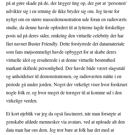
på at gøre skade på de, der lægger ting op, der gør at ‘personen’
udvikler sig i en retning de ikke bryder sig om. Jeg læste for
nyligt om en større massedemonstration ude foran en radioværts
studie, da denne havde opfordret til at lytterne lagde forskellige
posts ud på deres sider, omkring den virtuelle celebrity der har
fået navnet Buster Friendly. Dette forstyrrede det datamateriale
som fans møjsommeligt havde opbygget for at skabe deres
virtuelle idol og resulterede i at denne virtuelle berømthed
markant skiftede personlighed. Der havde både været slagsmål
og anholdelser til demonstrationen, og radioværten måtte i en
periode gå under jorden. Noget der virkeligt viser hvor forskruet
nogle folk er, og hvor meget de trænger til at komme ud i den
virkelige verden.
Et kort øjeblik var jeg da også fascineret, når man forsøgte at
genskabe afdøde mennesker via avatars, ved at uploade alt den
data man har om dem. Jeg tror bare at folk har det med at