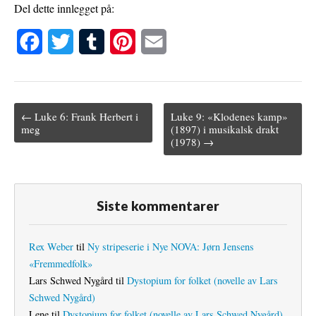
Del dette innlegget på:
F
T
T
P
E
a
w
u
i
m
c
i
m
n
a
← Luke 6: Frank Herbert i
Luke 9: «Klodenes kamp»
e
t
b
t
i
Post navigation
meg
(1897) i musikalsk drakt
(1978) →
b
t
l
e
l
o
e
r
r
o
r
e
Siste kommentarer
k
s
t
Rex Weber
til
Ny stripeserie i Nye NOVA: Jørn Jensens
«Fremmedfolk»
Lars Schwed Nygård
til
Dystopium for folket (novelle av Lars
Schwed Nygård)
Lene
til
Dystopium for folket (novelle av Lars Schwed Nygård)