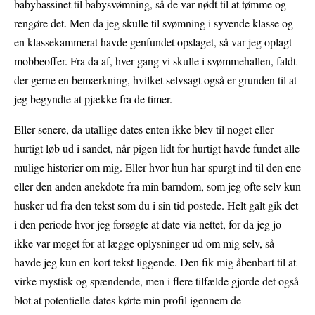
babybassinet til babysvømning, så de var nødt til at tømme og
rengøre det. Men da jeg skulle til svømning i syvende klasse og
en klassekammerat havde genfundet opslaget, så var jeg oplagt
mobbeoffer. Fra da af, hver gang vi skulle i svømmehallen, faldt
der gerne en bemærkning, hvilket selvsagt også er grunden til at
jeg begyndte at pjække fra de timer.
Eller senere, da utallige dates enten ikke blev til noget eller
hurtigt løb ud i sandet, når pigen lidt for hurtigt havde fundet alle
mulige historier om mig. Eller hvor hun har spurgt ind til den ene
eller den anden anekdote fra min barndom, som jeg ofte selv kun
husker ud fra den tekst som du i sin tid postede. Helt galt gik det
i den periode hvor jeg forsøgte at date via nettet, for da jeg jo
ikke var meget for at lægge oplysninger ud om mig selv, så
havde jeg kun en kort tekst liggende. Den fik mig åbenbart til at
virke mystisk og spændende, men i flere tilfælde gjorde det også
blot at potentielle dates kørte min profil igennem de