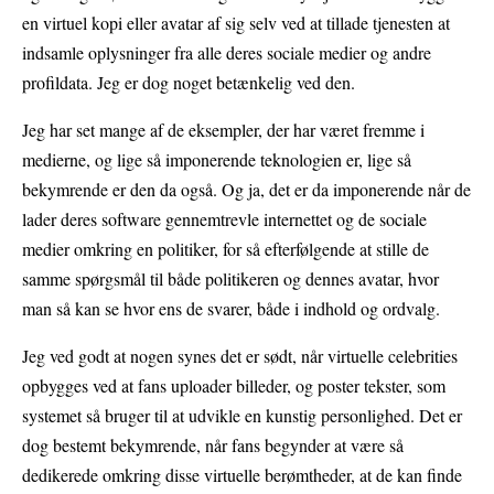
en virtuel kopi eller avatar af sig selv ved at tillade tjenesten at
indsamle oplysninger fra alle deres sociale medier og andre
profildata. Jeg er dog noget betænkelig ved den.
Jeg har set mange af de eksempler, der har været fremme i
medierne, og lige så imponerende teknologien er, lige så
bekymrende er den da også. Og ja, det er da imponerende når de
lader deres software gennemtrevle internettet og de sociale
medier omkring en politiker, for så efterfølgende at stille de
samme spørgsmål til både politikeren og dennes avatar, hvor
man så kan se hvor ens de svarer, både i indhold og ordvalg.
Jeg ved godt at nogen synes det er sødt, når virtuelle celebrities
opbygges ved at fans uploader billeder, og poster tekster, som
systemet så bruger til at udvikle en kunstig personlighed. Det er
dog bestemt bekymrende, når fans begynder at være så
dedikerede omkring disse virtuelle berømtheder, at de kan finde