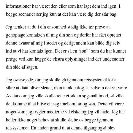
informationer har været der, eller som har lagt dem ind igen. I
begge scenarier ser jeg kun at det kan være dig der står bag.
Jeg tænker at du i din ensomhed stadig ikke tør prøve at
genoptage kontakten til mig din søn og derfor har fået oprettet
denne avatar af mig i stedet og derigennem kan bilde dig selv
ind at vi har kontakt igen. Det er så en ‘søn”’ som du har kunnet
præge ved kun lægge de ekstra oplysninger ind der understøtter
din side af sagen.
Jeg overvejede, om jeg skulle gå igennem retssystemet for at
sikre at data bliver slettet, men tænkte dog, at selvom det vil være
Avatar.com jeg ville skulle rette et sådan søgsmål imod, så ville
det komme til at blive en sag imellem far og søn. Dette vil være
noget som jeg frygter medierne vil elske og jeg vil hade. Jeg har
heller ikke noget behov at skulle slæbe os begge igennem
retssystemet. En anden grund til at denne tilgang også blev