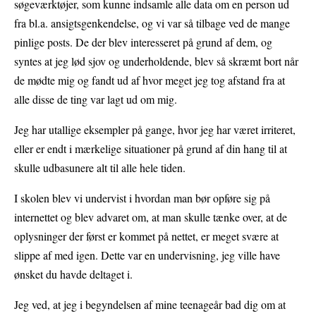
søgeværktøjer, som kunne indsamle alle data om en person ud
fra bl.a. ansigtsgenkendelse, og vi var så tilbage ved de mange
pinlige posts. De der blev interesseret på grund af dem, og
syntes at jeg lød sjov og underholdende, blev så skræmt bort når
de mødte mig og fandt ud af hvor meget jeg tog afstand fra at
alle disse de ting var lagt ud om mig.
Jeg har utallige eksempler på gange, hvor jeg har været irriteret,
eller er endt i mærkelige situationer på grund af din hang til at
skulle udbasunere alt til alle hele tiden.
I skolen blev vi undervist i hvordan man bør opføre sig på
internettet og blev advaret om, at man skulle tænke over, at de
oplysninger der først er kommet på nettet, er meget svære at
slippe af med igen. Dette var en undervisning, jeg ville have
ønsket du havde deltaget i.
Jeg ved, at jeg i begyndelsen af mine teenageår bad dig om at