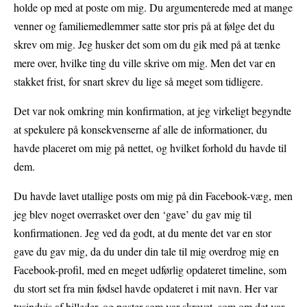
holde op med at poste om mig. Du argumenterede med at mange
venner og familiemedlemmer satte stor pris på at følge det du
skrev om mig. Jeg husker det som om du gik med på at tænke
mere over, hvilke ting du ville skrive om mig. Men det var en
stakket frist, for snart skrev du lige så meget som tidligere.
Det var nok omkring min konfirmation, at jeg virkeligt begyndte
at spekulere på konsekvenserne af alle de informationer, du
havde placeret om mig på nettet, og hvilket forhold du havde til
dem.
Du havde lavet utallige posts om mig på din Facebook-væg, men
jeg blev noget overrasket over den ‘gave’ du gav mig til
konfirmationen. Jeg ved da godt, at du mente det var en stor
gave du gav mig, da du under din tale til mig overdrog mig en
Facebook-profil, med en meget udførlig opdateret timeline, som
du stort set fra min fødsel havde opdateret i mit navn. Her var
tusindvis af billeder, og poster som var skrevet, som om det var