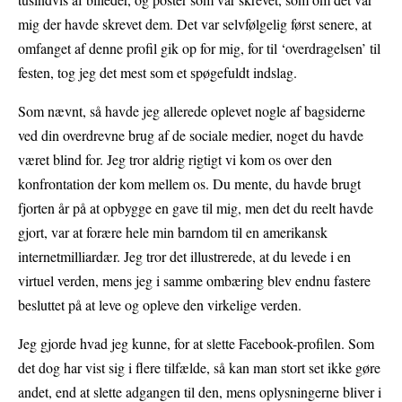
mig der havde skrevet dem. Det var selvfølgelig først senere, at
omfanget af denne profil gik op for mig, for til ‘overdragelsen’ til
festen, tog jeg det mest som et spøgefuldt indslag.
Som nævnt, så havde jeg allerede oplevet nogle af bagsiderne
ved din overdrevne brug af de sociale medier, noget du havde
været blind for. Jeg tror aldrig rigtigt vi kom os over den
konfrontation der kom mellem os. Du mente, du havde brugt
fjorten år på at opbygge en gave til mig, men det du reelt havde
gjort, var at forære hele min barndom til en amerikansk
internetmilliardær. Jeg tror det illustrerede, at du levede i en
virtuel verden, mens jeg i samme ombæring blev endnu fastere
besluttet på at leve og opleve den virkelige verden.
Jeg gjorde hvad jeg kunne, for at slette Facebook-profilen. Som
det dog har vist sig i flere tilfælde, så kan man stort set ikke gøre
andet, end at slette adgangen til den, mens oplysningerne bliver i