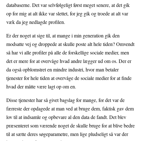
databaserne. Det var selvfølgeligt først meget senere, at det gik
op for mig at alt ikke var slettet, for jeg gik og troede at alt var
væk da jeg nedlagde profilen.
Er der noget at sige til, at mange i min generation gik den
modsatte vej og droppede at skulle poste alt hele tiden? Omvendt
så har vi alle profiler på alle de forskellige sociale medier, men
det er mere for at overvåge hvad andre lægger ud om os. Der er
da også opblomstret en mindre industri, hvor man betaler
tjenester for hele tiden at overvåge de sociale medier for at finde
hvad der måtte være lagt op om en.
Disse tjenester har så givet bagslag for mange, for det var de
færreste der opdagede at man ved at bruge dem, faktisk gav dem
lov til at indsamle og opbevare al den data de fandt. Det blev
præsenteret som værende noget de skulle bruge for at blive bedre
til at sætte deres søgeparametre, men lige pludseligt så var der