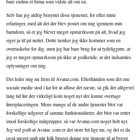
bare endnu et firma som vidste alt om en.
Selv har jeg aldrig benyttet disse tjenester, for efter mine
erfaringer, med alt det der blev postet om mig igennem min
barndom, så er jeg blevet meget opmærksom på alt, hvad jeg
siger ja til på nettet. Dette tænker jeg ikke kommer som en
overraskelse for dig, men jeg har bare brug for at tydeliggøre, at
jeg er meget opmærksom på ikke at godkende, at der indsamles
oplysninger om mig.
Det leder mig nu frem til Avatar.com. Efterhånden som det ene
sociale medie stod i kø for at afløse det næste, så gik der alligevel
lang tid før der virkeligt kom noget nyt der kunne overtage
førerplaceringen. Mens mange af de andre tjenester blot var
forskellige udgaver af samme funktionaliteter, der blot var rettet
imod forskellige målgrupper, så var Avatar.com noget helt nyt.
Jeg ved godt at Avatar. com er det store hit lige nu, og det er da
også meget sødt når folk bruger denne nye tjeneste til at bygge