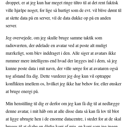
droppet, er at jeg kun har meget ringe tiltro til at det rent faktisk
ville hjælpe noget, for lige så hurtigt som de evt. vil blive dømt til
at slette data på en server, vil de data dukke op på en anden
server.
Jeg overvejede, om jeg skulle bruge samme taktik som
radioværten, der ødelade en avatar ved at poste alt muligt
mærkeligt, som blev inddraget i den. Alle siger at avatars ikke
rummer mere intelligens end hvad der lægges ind i dem, så jeg
kunne poste data i mit navn, der ville sørge for at avataren også
tog afstand fra dig. Dette vurderer jeg dog kun vil optrappe
konflikten imellem os, hvilket jeg ikke har behov for, eller ønsker
at bruge energi på.
Min henstilling til dig er derfor om jeg kan få dig til at nedlægge
denne avatar, i mit håb om at alle disse data så kan få lov til blot
at ligge ubrugte hen i de enorme datacentre, i stedet for at de skal
bruges til at skabe en dårlig kopi af mig, en kopi som jeg ingen