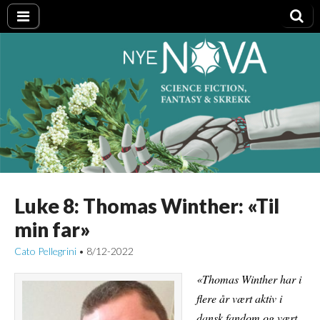
Nye NOVA
Luke 8: Thomas Winther: «Til
min far»
Cato Pellegrini
8/12-2022
•
«Thomas Winther har i
flere år vært aktiv i
dansk fandom og vært