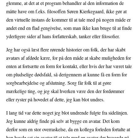
glemme, at det at et program behandler al den information de
måtte have om f.eks. filosoffen Søren Kierkegaard, ikke gør at
den virtuelle instans de kommer til at tale med på nogen måde er
andet end en flad gengivelse, som man ikke kan bruge til at finde
yderligere sider af hans forfatterskab, tanker eller filosofier.
Jeg har også læst flere rørende historier om folk, der har skabt
avatars af afdøde kære, for på den måde at skabe muligheden for
enten at fortsætte en form for kontakt, eller hvis der har været tale
om pludselige dødsfald, så derigennem at kunne få en form for
sorgbearbejdelse og afslutning. Sorg får folk til at gøre
mærkelige ting, og jeg skal hverken være den der fordømmer
eller ryster på hovedet af dette, jeg kan blot undres.
I lang tid var dette noget jeg blot undrende fulgte fra sidelinjen.
Jeg kunne aldrig finde på selv at bygge en avatar. Det kom
derfor som en stor overraskelse, da en kollega forleden fortalte at
han havde sat sin avatar til at tale med en avatar der byggede på