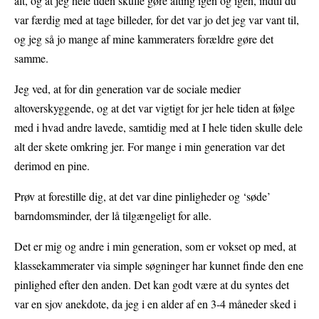
alt, og at jeg hele tiden skulle gøre alting igen og igen, indtil du
var færdig med at tage billeder, for det var jo det jeg var vant til,
og jeg så jo mange af mine kammeraters forældre gøre det
samme.
Jeg ved, at for din generation var de sociale medier
altoverskyggende, og at det var vigtigt for jer hele tiden at følge
med i hvad andre lavede, samtidig med at I hele tiden skulle dele
alt der skete omkring jer. For mange i min generation var det
derimod en pine.
Prøv at forestille dig, at det var dine pinligheder og ‘søde’
barndomsminder, der lå tilgængeligt for alle.
Det er mig og andre i min generation, som er vokset op med, at
klassekammerater via simple søgninger har kunnet finde den ene
pinlighed efter den anden. Det kan godt være at du syntes det
var en sjov anekdote, da jeg i en alder af en 3-4 måneder sked i