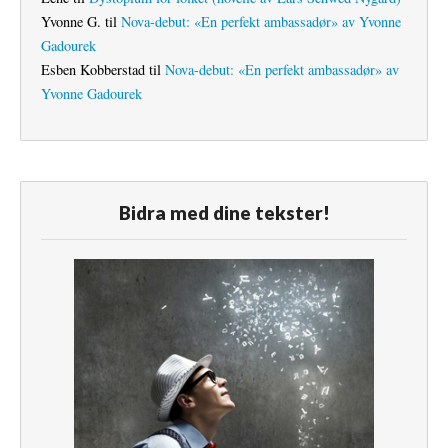
Yvonne G.
til
Nova-debut: «En perfekt ambassadør» av Yvonne
Gadourek
Esben Kobberstad
til
Nova-debut: «En perfekt ambassadør» av
Yvonne Gadourek
Bidra med dine tekster!