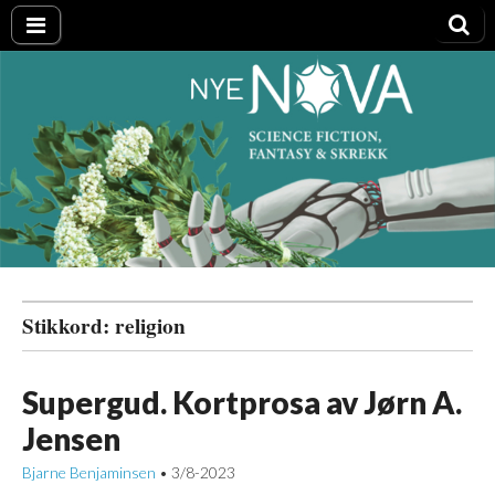
Nye NOVA
Stikkord:
religion
Supergud. Kortprosa av Jørn A.
Jensen
Bjarne Benjaminsen
3/8-2023
•