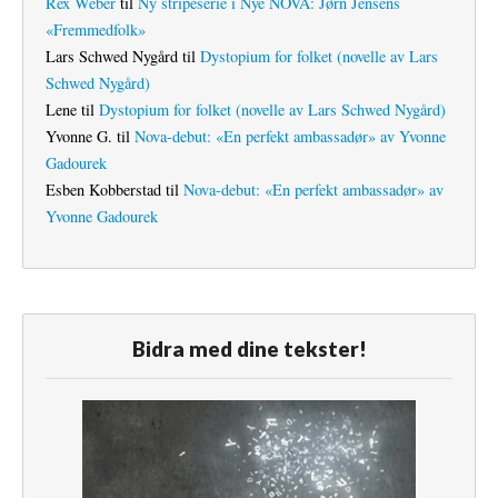
Rex Weber
til
Ny stripeserie i Nye NOVA: Jørn Jensens
«Fremmedfolk»
Lars Schwed Nygård
til
Dystopium for folket (novelle av Lars
Schwed Nygård)
Lene
til
Dystopium for folket (novelle av Lars Schwed Nygård)
Yvonne G.
til
Nova-debut: «En perfekt ambassadør» av Yvonne
Gadourek
Esben Kobberstad
til
Nova-debut: «En perfekt ambassadør» av
Yvonne Gadourek
Bidra med dine tekster!