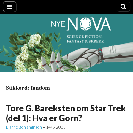
Nye NOVA
Stikkord:
fandom
Tore G. Bareksten om Star Trek
(del 1): Hva er Gorn?
Bjarne Benjaminsen
14/8-2023
•