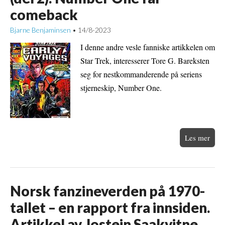
comeback
Bjarne Benjaminsen
14/8-2023
•
I denne andre vesle fanniske artikkelen om
Star Trek, interesserer Tore G. Bareksten
seg for nestkommanderende på seriens
stjerneskip, Number One.
Les mer
Norsk fanzineverden på 1970-
tallet – en rapport fra innsiden.
Artikkel av Jostein Saakvitne