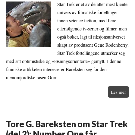
Star Trek er et av de aller mest kjente
univers av filmatiske fortellinger
innen science fiction, med flere
etterfølgende tv-serier og filmer, men
også bøker, lagt til fiksjonsuniverset
skapt av produsent Gene Rodenberry.
Star Trek-fortellingene utmerker seg
med sitt optimistiske og «løsningsorienterte» gemytt. I denne
fanniske artikkelen interesserer Bareksten seg for den
utenomjordiske rasen Gorn.
Les mer
Tore G. Bareksten om Star Trek
(del 2): Number One får