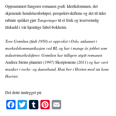
Oppsummert fungerer romanen godt. Iderikdommen, det
skjenende hendelsesforløpet, perspektivskiftene og det til tider
rabiate språket gjør
Tangeringer
til et frisk og leservennlig
tilskudd i vår hjemlige fabel-bokheim.
Tore Grønlien (født 1950) er oppvokst i Oslo, utdannet i
markedskommunikasjon ved BI, og har i mange år jobbet som
industrimarkedsfører. Grønlien har tidligere utgitt romanen
Andrea Steins planeter
(1997)
Skorpionene
(2011) og har vært
musiker i rocke- og danseband. Han bor i Horten med sin kone
Harriet.
Del dette innlegget på:
F
T
T
P
E
a
w
u
i
m