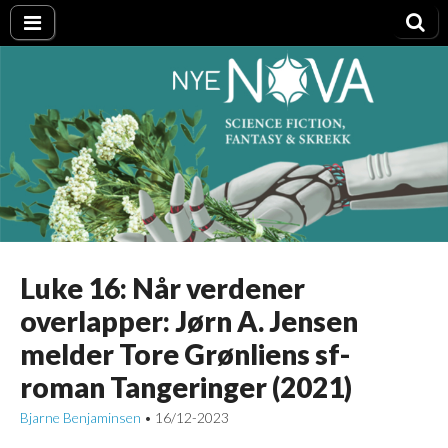
Nye NOVA
Luke 16: Når verdener
overlapper: Jørn A. Jensen
melder Tore Grønliens sf-
roman Tangeringer (2021)
Bjarne Benjaminsen
16/12-2023
•