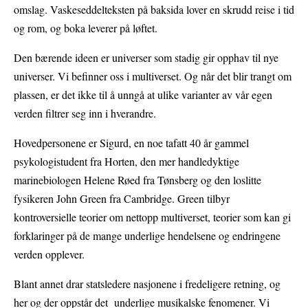
omslag. Vaskeseddelteksten på baksida lover en skrudd reise i tid
og rom, og boka leverer på løftet.
Den bærende ideen er universer som stadig gir opphav til nye
universer. Vi befinner oss i multiverset. Og når det blir trangt om
plassen, er det ikke til å unngå at ulike varianter av vår egen
verden filtrer seg inn i hverandre.
Hovedpersonene er Sigurd, en noe tafatt 40 år gammel
psykologistudent fra Horten, den mer handledyktige
marinebiologen Helene Røed fra Tønsberg og den loslitte
fysikeren John Green fra Cambridge. Green tilbyr
kontroversielle teorier om nettopp multiverset, teorier som kan gi
forklaringer på de mange underlige hendelsene og endringene
verden opplever.
Blant annet drar statsledere nasjonene i fredeligere retning, og
her og der oppstår det underlige musikalske fenomener. Vi