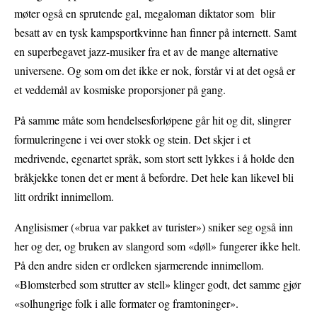
møter også en sprutende gal, megaloman diktator som blir
besatt av en tysk kampsportkvinne han finner på internett. Samt
en superbegavet jazz-musiker fra et av de mange alternative
universene. Og som om det ikke er nok, forstår vi at det også er
et veddemål av kosmiske proporsjoner på gang.
På samme måte som hendelsesforløpene går hit og dit, slingrer
formuleringene i vei over stokk og stein. Det skjer i et
medrivende, egenartet språk, som stort sett lykkes i å holde den
bråkjekke tonen det er ment å befordre. Det hele kan likevel bli
litt ordrikt innimellom.
Anglisismer («brua var pakket av turister») sniker seg også inn
her og der, og bruken av slangord som «døll» fungerer ikke helt.
På den andre siden er ordleken sjarmerende innimellom.
«Blomsterbed som strutter av stell» klinger godt, det samme gjør
«solhungrige folk i alle formater og framtoninger».