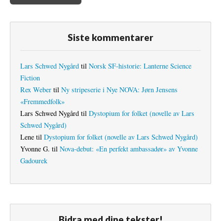
Siste kommentarer
Lars Schwed Nygård
til
Norsk SF-historie: Lanterne Science
Fiction
Rex Weber
til
Ny stripeserie i Nye NOVA: Jørn Jensens
«Fremmedfolk»
Lars Schwed Nygård
til
Dystopium for folket (novelle av Lars
Schwed Nygård)
Lene
til
Dystopium for folket (novelle av Lars Schwed Nygård)
Yvonne G.
til
Nova-debut: «En perfekt ambassadør» av Yvonne
Gadourek
Bidra med dine tekster!