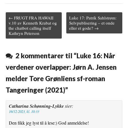
c
i
m
n
a
← FRUGT FRA HAWAII
Luke 17: Patrik Sahlstrøm:
e
t
b
t
i
Post navigation
v.10 av Kenneth Krabat og
Selvpublisering – et onde
the chatbot calling itself
eller et gode? →
b
t
l
e
l
Kathryn Peterson
o
e
r
r
o
r
e
2 kommentarer til “
Luke 16: Når
k
s
verdener overlapper: Jørn A. Jensen
t
melder Tore Grønliens sf-roman
Tangeringer (2021)
”
Catharina Schønning-Lykke
sier:
16/12-2023, kl. 10:33
Den fikk jeg lyst til å lese:) God anmeldelse!