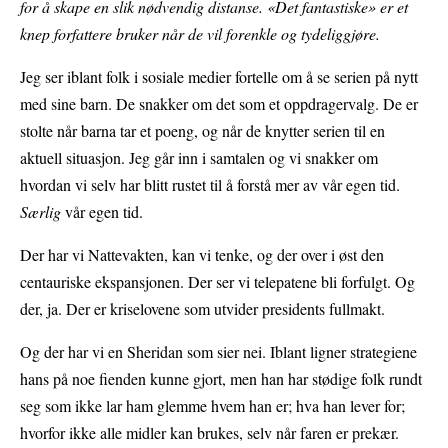
for å skape en slik nødvendig distanse. «Det fantastiske» er et
knep forfattere bruker når de vil forenkle og tydeliggjøre.
Jeg ser iblant folk i sosiale medier fortelle om å se serien på nytt
med sine barn. De snakker om det som et oppdragervalg. De er
stolte når barna tar et poeng, og når de knytter serien til en
aktuell situasjon. Jeg går inn i samtalen og vi snakker om
hvordan vi selv har blitt rustet til å forstå mer av vår egen tid.
Særlig
vår egen tid.
Der har vi Nattevakten, kan vi tenke, og der over i øst den
centauriske ekspansjonen. Der ser vi telepatene bli forfulgt. Og
der, ja. Der er kriselovene som utvider presidents fullmakt.
Og der har vi en Sheridan som sier nei. Iblant ligner strategiene
hans på noe fienden kunne gjort, men han har stødige folk rundt
seg som ikke lar ham glemme hvem han er; hva han lever for;
hvorfor ikke alle midler kan brukes, selv når faren er prekær.