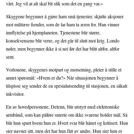
vårt. Jeg vil at alt skal bli slik som det en gang var.»
Skyggene begynner å gjøre ham små tjenester, skjulte aksjoner
mot militære fiender, som de lar ham ta æren for. Han vinner
innflytelse på hjemplaneten. Tjenestene blir større,
konsekvensene blir verre, og det går til slutt mot krig. Londo
nøler, men begynner ikke å si nei før det har blitt altfor, altfor
sent.
Vorlonene, skyggenes motpart og motsetning, pleier å stille et
annet spørsmål: «Hvem er du?» Når situasjonen begynner å
tilspisse seg sender de en spesialutsending til stasjonen, en såkalt
inkvisitor.
En av hovedpersonene, Delenn, blir utstyrt med elektroniske
armbånd, som kan påføre smerte om ikke svarene holder mål. Så
blir hun spurt hvem hun er. Hvert svar blir hånet og kritisert. Hun
sier navnet sitt, men det har hun fått av andre. Hun sier hun er