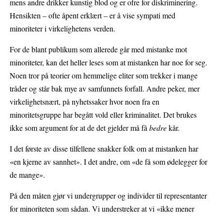
mens andre drikker kunstig blod og er ofre for diskriminering.
Hensikten – ofte åpent erklært – er å vise sympati med
minoriteter i virkelighetens verden.
For de blant publikum som allerede går med mistanke mot
minoriteter, kan det heller leses som at mistanken har noe for seg.
Noen tror på teorier om hemmelige eliter som trekker i mange
tråder og står bak mye av samfunnets forfall. Andre peker, mer
virkelighetsnært, på nyhetssaker hvor noen fra en
minoritetsgruppe har begått vold eller kriminalitet. Det brukes
ikke som argument for at de det gjelder må få
bedre
kår.
I det første av disse tilfellene snakker folk om at mistanken har
«en kjerne av sannhet». I det andre, om «de få som ødelegger for
de mange».
På den måten gjør vi undergrupper og individer til representanter
for minoriteten som sådan. Vi understreker at vi «ikke mener