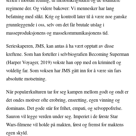
regimene der. Og videre bakover: Vi mennesker har lang
befatning med slikt. Krig og kontroll later til å være noe ganske
grunnleggende i oss, selv om det får brutale utslag i
masseproduksjonens og massekommunikasjonens tid.
Serieskaperen, JMS, kan antas å ha vært opptatt av disse
kreftene. Som han forteller i selvbiografien Becoming Superman
(Harper Voyager, 2019) vokste han opp med en kriminell og
voldelig far. Som voksen har JMS gått inn for å være sin fars
absolutte motsetning.
Når populærkulturen tar for seg kampen mellom godt og ondt er
det ondes motiver ofte erobring, ensretting, egen vinning og
dominans. Det gode står for frihet, empati, og selvoppofrelse.
Sauron vil legge verden under seg. Imperiet i de første Star
Wars-filmene vil holde på makten, først og fremst for maktens
egen skyld.