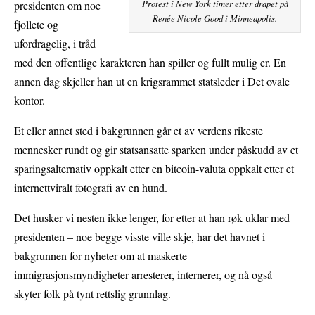
Protest i New York timer etter drapet på
presidenten om noe
Renée Nicole Good i Minneapolis.
fjollete og
ufordragelig, i tråd
med den offentlige karakteren han spiller og fullt mulig er. En
annen dag skjeller han ut en krigsrammet statsleder i Det ovale
kontor.
Et eller annet sted i bakgrunnen går et av verdens rikeste
mennesker rundt og gir statsansatte sparken under påskudd av et
sparingsalternativ oppkalt etter en bitcoin-valuta oppkalt etter et
internettviralt fotografi av en hund.
Det husker vi nesten ikke lenger, for etter at han røk uklar med
presidenten – noe begge visste ville skje, har det havnet i
bakgrunnen for nyheter om at maskerte
immigrasjonsmyndigheter arresterer, internerer, og nå også
skyter folk på tynt rettslig grunnlag.