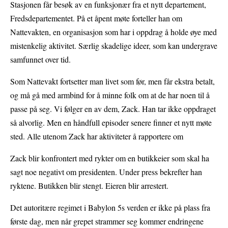
Stasjonen får besøk av en funksjonær fra et nytt departement,
Fredsdepartementet. På et åpent møte forteller han om
Nattevakten, en organisasjon som har i oppdrag å holde øye med
mistenkelig aktivitet. Særlig skadelige ideer, som kan undergrave
samfunnet over tid.
Som Nattevakt fortsetter man livet som før, men får ekstra betalt,
og må gå med armbind for å minne folk om at de har noen til å
passe på seg. Vi følger en av dem, Zack. Han tar ikke oppdraget
så alvorlig. Men en håndfull episoder senere finner et nytt møte
sted. Alle utenom Zack har aktiviteter å rapportere om
Zack blir konfrontert med rykter om en butikkeier som skal ha
sagt noe negativt om presidenten. Under press bekrefter han
ryktene. Butikken blir stengt. Eieren blir arrestert.
Det autoritære regimet i Babylon 5s verden er ikke på plass fra
første dag, men når grepet strammer seg kommer endringene