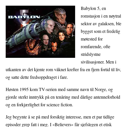
Babylon 5, en
romstasjon i en nøytral
sektor av galaksen,
ble
bygget som et fredelig
møtested for
romfarende, ofte
stridslystne
sivilisasjoner. Men i
utkanten av det kjente rom våknet krefter fra en fjern fortid til liv,
og satte dette fredsoppdraget i fare.
Høsten 1995 kom TV-serien med samme navn til Norge, og
gjorde sterkt inntrykk på en tenåring med dårlige antenneforhold
og en forkjærlighet for science fiction.
Jeg begynte å se på med forsiktig interesse, men et par tidlige
episoder grep fatt i meg. I «Believers» får sjefslegen et etisk