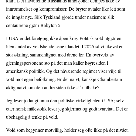
klart. Det nåværende Russlands ambisjoner dempes ikke av
innrømmelser og kompromisser. De bryter avtaler like lett som
de inngår nye. Slik Tyskland gjorde under nazismen; slik
centauriene gjør i Babylon 5.
I USA er det foreløpig ikke åpen krig. Politisk vold utgjør en
liten andel av voldshendelsene i landet. I 2025 så vi likevel en
stor økning, sammenlignet med årene før. En overvekt av
gjerningspersonene sto på det man kaller høyresiden i
amerikansk politikk. Og det nåværende regimet viser vilje til
vold mot egen befolkning. Er det naivt, kanskje Chamberlain-
aktig naivt, om den andre siden ikke slår tilbake?
Jeg lever jo langt unna den politiske virkeligheten i USA; selv
etter norsk målestokk lever jeg skjermet og godt ivaretatt. Det er
ubehagelig å tenke på vold.
Vold som begynner motvillig, holder seg ofte ikke på det nivået.