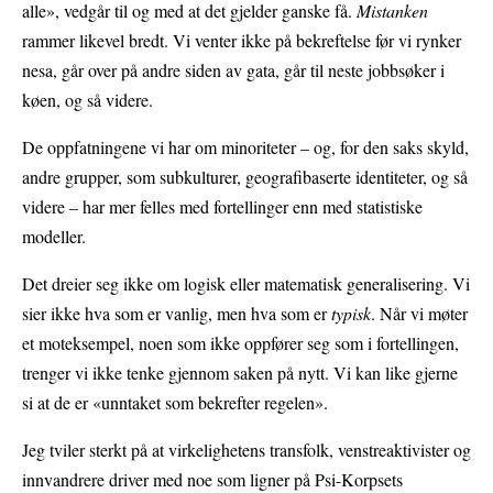
alle», vedgår til og med at det gjelder ganske få.
Mistanken
rammer likevel bredt. Vi venter ikke på bekreftelse før vi rynker
nesa, går over på andre siden av gata, går til neste jobbsøker i
køen, og så videre.
De oppfatningene vi har om minoriteter – og, for den saks skyld,
andre grupper, som subkulturer, geografibaserte identiteter, og så
videre – har mer felles med fortellinger enn med statistiske
modeller.
Det dreier seg ikke om logisk eller matematisk generalisering. Vi
sier ikke hva som er vanlig, men hva som er
typisk
. Når vi møter
et moteksempel, noen som ikke oppfører seg som i fortellingen,
trenger vi ikke tenke gjennom saken på nytt. Vi kan like gjerne
si at de er «unntaket som bekrefter regelen».
Jeg tviler sterkt på at virkelighetens transfolk, venstreaktivister og
innvandrere driver med noe som ligner på Psi-Korpsets