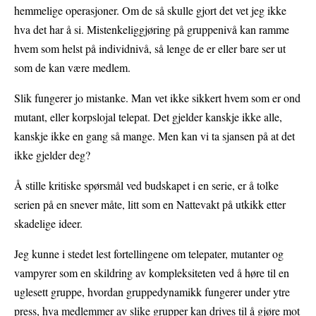
hemmelige operasjoner. Om de så skulle gjort det vet jeg ikke
hva det har å si. Mistenkeliggjøring på gruppenivå kan ramme
hvem som helst på individnivå, så lenge de er eller bare ser ut
som de kan være medlem.
Slik fungerer jo mistanke. Man vet ikke sikkert hvem som er ond
mutant, eller korpslojal telepat. Det gjelder kanskje ikke alle,
kanskje ikke en gang så mange. Men kan vi ta sjansen på at det
ikke gjelder deg?
Å stille kritiske spørsmål ved budskapet i en serie, er å tolke
serien på en snever måte, litt som en Nattevakt på utkikk etter
skadelige ideer.
Jeg kunne i stedet lest fortellingene om telepater, mutanter og
vampyrer som en skildring av kompleksiteten ved å høre til en
uglesett gruppe, hvordan gruppedynamikk fungerer under ytre
press, hva medlemmer av slike grupper kan drives til å gjøre mot