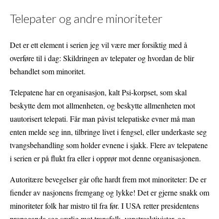
Telepater og andre minoriteter
Det er ett element i serien jeg vil være mer forsiktig med å
overføre til i dag: Skildringen av telepater og hvordan de blir
behandlet som minoritet.
Telepatene har en organisasjon, kalt Psi-korpset, som skal
beskytte dem mot allmenheten, og beskytte allmenheten mot
uautorisert telepati. Får man påvist telepatiske evner må man
enten melde seg inn, tilbringe livet i fengsel, eller underkaste seg
tvangsbehandling som holder evnene i sjakk. Flere av telepatene
i serien er på flukt fra eller i opprør mot denne organisasjonen.
Autoritære bevegelser går ofte hardt frem mot minoriteter: De er
fiender av nasjonens fremgang og lykke! Det er gjerne snakk om
minoriteter folk har mistro til fra før. I USA retter presidentens
propaganda seg særlig mot transfolk, venstreaktivister, og