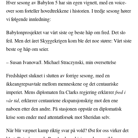
Hver sesong av Babylon 5 har sin egen vignett, med en voice-
over som forteller hovedtrekkene i historien. I tredje sesong hører
vi følgende innledning:
Babylonprosjektet var vårt siste og beste håp om fred. Det slo
feil. Men det året Skyggekrigen kom ble det noe større: Vårt siste
beste og håp om seier.
– Susan Ivanova/J. Michael Straczynski, min oversettelse
Fredshåpet sluknet i slutten av forrige sesong, med en
ikkeangrepsavtale mellom menneskene og det centauriske
imperiet. Mens diplomaten fra Clarks regjering erklærer
fred i
vår tid
, erklærer centauriene ekspansjonskrig mot den ene
naboen etter den andre. På stasjonen oppstår en diplomatisk
krise som ender med attentatforsøk mot Sheridan selv.
Når blir væpnet kamp riktig svar på vold? Øst for oss virker det