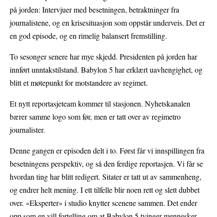
på jorden: Intervjuer med besetningen, betraktninger fra
journalistene, og en krisesituasjon som oppstår underveis. Det er
en god episode, og en rimelig balansert fremstilling.
To sesonger senere har mye skjedd. Presidenten på jorden har
innført unntakstilstand. Babylon 5 har erklært uavhengighet, og
blitt et møtepunkt for motstandere av regimet.
Et nytt reportasjeteam kommer til stasjonen. Nyhetskanalen
bærer samme logo som før, men er tatt over av regimetro
journalister.
Denne gangen er episoden delt i to. Først får vi innspillingen fra
besetningens perspektiv, og så den ferdige reportasjen. Vi får se
hvordan ting har blitt redigert. Sitater er tatt ut av sammenheng,
og endrer helt mening. I ett tilfelle blir noen rett og slett dubbet
over. «Eksperter» i studio knytter scenene sammen. Det ender
opp som en vill fortelling om at Babylon 5 tvinger mennesker