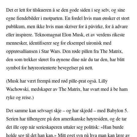
Det er lett for tilskueren å se den gode siden i seg selv, og sine
egne fiendebilder i motparten. En fordel hvis man ønsker et stort
publikum, men ikke hvis man skriver for å påvirke, for å advare
eller inspirere. Teknomagnat Elon Musk, et av verdens rikeste
mennesker, identifiserer seg for eksempel uironisk med
opprørsalliansen i Star Wars. Den røde pillen fra The Matrix,
den som trekker sløret fra øynene dine når du tar den, har blitt
symbol for høyreorienterte bevegelser på nett.
(Musk har vært frempå med rød pille-prat også. Lilly
Wachowski, medskaper av The Matrix, har svart med å be ham
ryke og reise.)
Det samme kan selvsagt skje – og har skjedd – med Babylon 5.
Serien har tilhengere på den amerikanske høyresiden, og de tar
det ille opp når serieskaperen uttaler seg politisk: «Han burde
holde seg til det han kan.» Mitt eget syn på hva man kan lære av