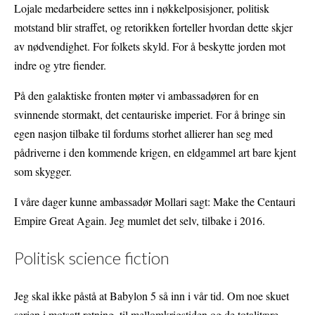
Lojale medarbeidere settes inn i nøkkelposisjoner, politisk
motstand blir straffet, og retorikken forteller hvordan dette skjer
av nødvendighet. For folkets skyld. For å beskytte jorden mot
indre og ytre fiender.
På den galaktiske fronten møter vi ambassadøren for en
svinnende stormakt, det centauriske imperiet. For å bringe sin
egen nasjon tilbake til fordums storhet allierer han seg med
pådriverne i den kommende krigen, en eldgammel art bare kjent
som skygger.
I våre dager kunne ambassadør Mollari sagt: Make the Centauri
Empire Great Again. Jeg mumlet det selv, tilbake i 2016.
Politisk science fiction
Jeg skal ikke påstå at Babylon 5 så inn i vår tid. Om noe skuet
serien i motsatt retning, til mellomkrigstiden og de totalitære