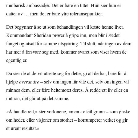
minbarisk ambassadør. Det er bare en tittel. Hun sier hun er
datter av … men det er bare ytre referansepunkter.
Det begynner å se ut som behandlingen vil koste henne livet.
Kommandant Sheridan prøver å gripe inn, men blir i stedet
fanget og utsatt for samme utspørring. Til slutt, når ingen av dem
har mer å forsvare seg med, kommer svaret som viser hvem de
egentlig er.
Da sier de at de vil utsette seg for dette, gi alt de har, bare for å
hjelpe
hverandre
– selv om ingen får vite det, selv om ingen vil
minnes dem, eller feire heltemotet deres. Å redde ett liv eller en
million, det går ut på det samme.
«Å handle rett,» sier vorlonene, «men av feil grunn – som ønske
om heder, eller visjoner om storhet – korrumperer verket og gir
et urent resultat.»