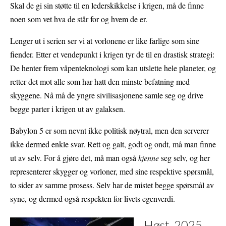
Skal de gi sin støtte til en lederskikkelse i krigen, må de finne
noen som vet hva de står for og hvem de er.
Lenger ut i serien ser vi at vorlonene er like farlige som sine
fiender. Etter et vendepunkt i krigen tyr de til en drastisk strategi:
De henter frem våpenteknologi som kan utslette hele planeter, og
retter det mot alle som har hatt den minste befatning med
skyggene. Nå må de yngre sivilisasjonene samle seg og drive
begge parter i krigen ut av galaksen.
Babylon 5 er som nevnt ikke politisk nøytral, men den serverer
ikke dermed enkle svar. Rett og galt, godt og ondt, må man finne
ut av selv. For å gjøre det, må man også
kjenne
seg selv, og her
representerer skygger og vorloner, med sine respektive spørsmål,
to sider av samme prosess. Selv har de mistet begge spørsmål av
syne, og dermed også respekten for livets egenverdi.
Høst, 2025