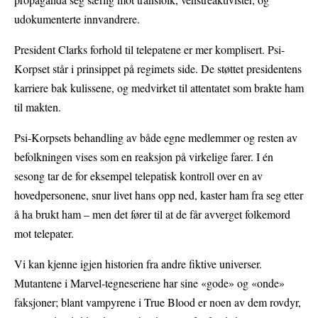
udokumenterte innvandrere.
President Clarks forhold til telepatene er mer komplisert. Psi-
Korpset står i prinsippet på regimets side. De støttet presidentens
karriere bak kulissene, og medvirket til attentatet som brakte ham
til makten.
Psi-Korpsets behandling av både egne medlemmer og resten av
befolkningen vises som en reaksjon på virkelige farer. I én
sesong tar de for eksempel telepatisk kontroll over en av
hovedpersonene, snur livet hans opp ned, kaster ham fra seg etter
å ha brukt ham – men det fører til at de får avverget folkemord
mot telepater.
Vi kan kjenne igjen historien fra andre fiktive universer.
Mutantene i Marvel-tegneseriene har sine «gode» og «onde»
faksjoner; blant vampyrene i True Blood er noen av dem rovdyr,