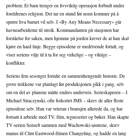
problem: Et barn trenger en livsviktig operasjon forbudt under
foreldrenes religion. Det tar en stund før noen kommer på å
spørre hva barnet vil selv. I «By Any Means Necessary» går
havnearbeiderne til streik. Kommandanten på stasjonen har
forståelse for saken, men hjemme på jorden krever de at han skal
kjøre en hard linje. Begge episodene er medrivende fortalt, og
viser seriens vilje til å ta for seg virkelige – og viktige –
konflikter.
Seriens fem sesonger fortalte en sammenhengende historie. De
grove trekkene var planlagt før produksjonen gikk i gang, selv
om en del av planene måtte endres underveis. Serieskaperen – J.
Michael Straczynski, ofte forkortet JMS – skrev de aller fleste
episodene selv. Han var veteran i bransjen allerede da, og har
fortsatt å arbeide med TV, film, tegneserier og bøker. Han skapte
TV-serien Sense8 sammen med Wachowski-søstrene, skrev
manus til Clint Eastwood-filmen Changeling, og hadde en lang