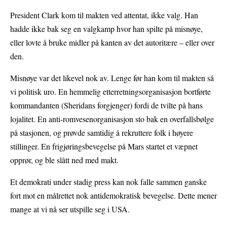
President Clark kom til makten ved attentat, ikke valg. Han
hadde ikke bak seg en valgkamp hvor han spilte på misnøye,
eller lovte å bruke midler på kanten av det autoritære – eller over
den.
Misnøye var det likevel nok av. Lenge før han kom til makten så
vi politisk uro. En hemmelig etterretningsorganisasjon bortførte
kommandanten (Sheridans forgjenger) fordi de tvilte på hans
lojalitet. En anti-romvesenorganisasjon sto bak en overfallsbølge
på stasjonen, og prøvde samtidig å rekruttere folk i høyere
stillinger. En frigjøringsbevegelse på Mars startet et væpnet
opprør, og ble slått ned med makt.
Et demokrati under stadig press kan nok falle sammen ganske
fort mot en målrettet nok antidemokratisk bevegelse. Dette mener
mange at vi nå ser utspille seg i USA.