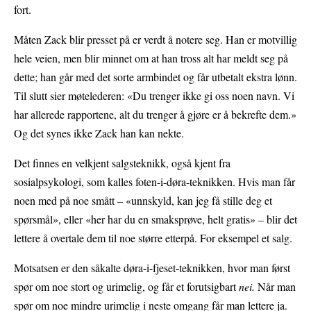
fort.
Måten Zack blir presset på er verdt å notere seg. Han er motvillig
hele veien, men blir minnet om at han tross alt har meldt seg på
dette; han går med det sorte armbindet og får utbetalt ekstra lønn.
Til slutt sier møtelederen: «Du trenger ikke gi oss noen navn. Vi
har allerede rapportene, alt du trenger å gjøre er å bekrefte dem.»
Og det synes ikke Zack han kan nekte.
Det finnes en velkjent salgsteknikk, også kjent fra
sosialpsykologi, som kalles foten-i-døra-teknikken. Hvis man får
noen med på noe smått – «unnskyld, kan jeg få stille deg et
spørsmål», eller «her har du en smaksprøve, helt gratis» – blir det
lettere å overtale dem til noe større etterpå. For eksempel et salg.
Motsatsen er den såkalte døra-i-fjeset-teknikken, hvor man først
spør om noe stort og urimelig, og får et forutsigbart
nei.
Når man
spør om noe mindre urimelig i neste omgang får man lettere ja.