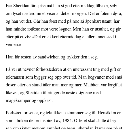
Før Sheridan får spise må han si god ettermiddag tilbake, selv
om lyset i siderommet viser at det er morgen. Det er foten i døra,
og han vet det. Går han først med på noe så åpenbart usant, har
han mindre fotfeste mot verre løgner. Men han er utsultet, og gir
etter på et vis: «Det er sikkert ettermiddag et eller annet sted i
verden.»
Han får resten av sandwichen og trykker den i seg.
På vei ut nevner forhørslederen at en interessant ting med gift er
toleransen som bygger seg opp over tid. Man begynner med små
doser, etter en stund tåler man mer og mer. Matbiten var forgiftet
likevel, og Sheridan tilbringer de neste døgnene med
magekramper og oppkast.
Forhøret fortsetter, og teknikkene strammer seg til. Hensikten er
som i boken det er inspirert av, 1984: Offeret skal slutte å bry
seg om skillet mellom sannhet og løgn. Sheridan klarer seg på et