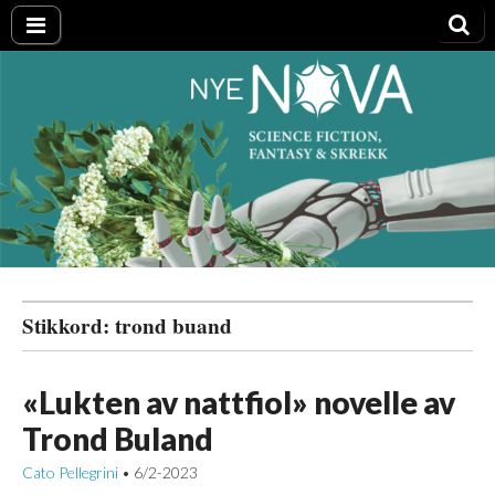
Nye NOVA
Stikkord:
trond buand
«Lukten av nattfiol» novelle av
Trond Buland
Cato Pellegrini
6/2-2023
•