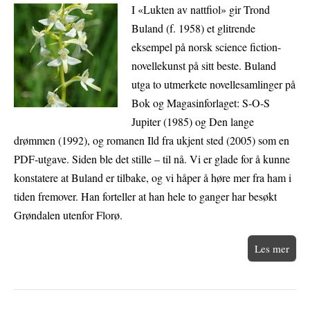
I «Lukten av nattfiol» gir Trond
Buland (f. 1958) et glitrende
eksempel på norsk science fiction-
novellekunst på sitt beste. Buland
utga to utmerkete novellesamlinger på
Bok og Magasinforlaget: S-O-S
Jupiter (1985) og Den lange
drømmen (1992), og romanen Ild fra ukjent sted (2005) som en
PDF-utgave. Siden ble det stille – til nå. Vi er glade for å kunne
konstatere at Buland er tilbake, og vi håper å høre mer fra ham i
tiden fremover. Han forteller at han hele to ganger har besøkt
Grøndalen utenfor Florø.
Les mer