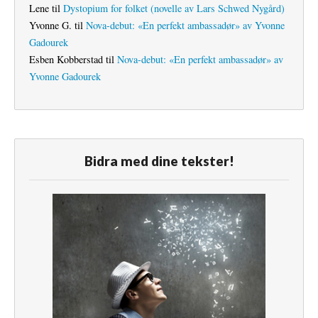
Lene
til
Dystopium for folket (novelle av Lars Schwed Nygård)
Yvonne G.
til
Nova-debut: «En perfekt ambassadør» av Yvonne
Gadourek
Esben Kobberstad
til
Nova-debut: «En perfekt ambassadør» av
Yvonne Gadourek
Bidra med dine tekster!