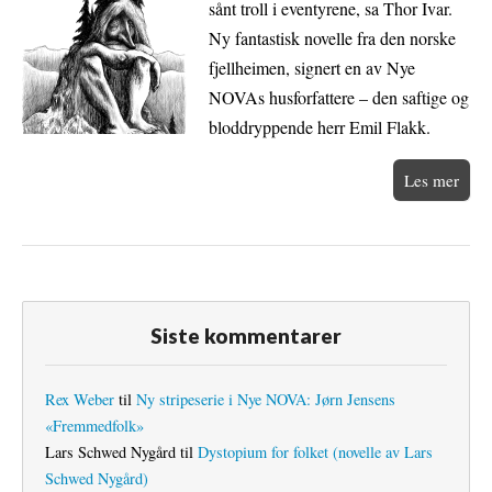
sånt troll i eventyrene, sa Thor Ivar.
Ny fantastisk novelle fra den norske
fjellheimen, signert en av Nye
NOVAs husforfattere – den saftige og
bloddryppende herr Emil Flakk.
Les mer
Siste kommentarer
Rex Weber
til
Ny stripeserie i Nye NOVA: Jørn Jensens
«Fremmedfolk»
Lars Schwed Nygård
til
Dystopium for folket (novelle av Lars
Schwed Nygård)