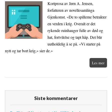
Kortprosa av Jørn A. Jensen,
forfatteren av novellesamlinga
Gjenkomst. «De to spillerne betrakter
en verden i krig. Overalt er det
rykende ruinhauger fulle av død og
hat, fortvilelse og tapt håp. Det blir
uutholdelig å se på. «Vi starter på
nytt og tar bort krig,» sier de.»
Les mer
Siste kommentarer