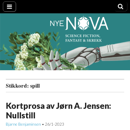
Nye NOVA
Stikkord:
spill
Kortprosa av Jørn A. Jensen:
Nullstill
Bjarne Benjaminsen
26/1-2023
•