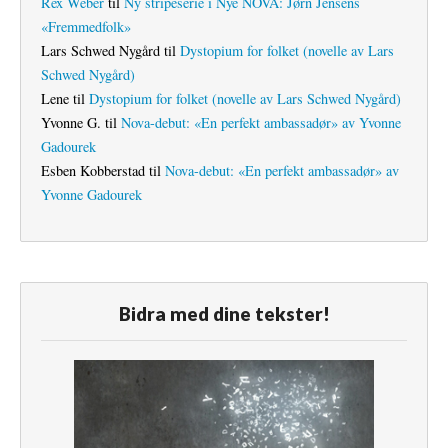
Rex Weber
til
Ny stripeserie i Nye NOVA: Jørn Jensens
«Fremmedfolk»
Lars Schwed Nygård
til
Dystopium for folket (novelle av Lars
Schwed Nygård)
Lene
til
Dystopium for folket (novelle av Lars Schwed Nygård)
Yvonne G.
til
Nova-debut: «En perfekt ambassadør» av Yvonne
Gadourek
Esben Kobberstad
til
Nova-debut: «En perfekt ambassadør» av
Yvonne Gadourek
Bidra med dine tekster!