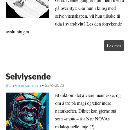
Gaia. Denne gang er hun i ferd med å
gå over styr: Går hun i klinsj med
selve vitenskapen, vil hun tilbake til
tida i svart/hvitt? Les den forrykende
avslutningen.
Les mer
Selvlysende
Bjarne Benjaminsen
22/6-2023
•
Et dikt om det å være menneske, og
om å tro på magi og/eller indre
naturkrefter. Diktet kan gjerne stå
som «motto» for Nye NOVAs
redaksjonelle linje (?).