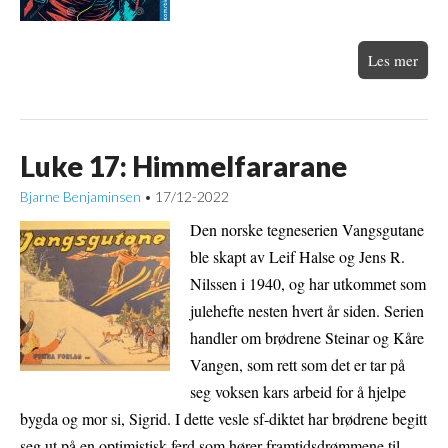
Les mer
Luke 17: Himmelfararane
Bjarne Benjaminsen
17/12-2022
•
Den norske tegneserien Vangsgutane
ble skapt av Leif Halse og Jens R.
Nilssen i 1940, og har utkommet som
julehefte nesten hvert år siden. Serien
handler om brødrene Steinar og Kåre
Vangen, som rett som det er tar på
seg voksen kars arbeid for å hjelpe
bygda og mor si, Sigrid. I dette vesle sf-diktet har brødrene begitt
seg ut på en optimistisk ferd som hører framtidsdrømmene til.