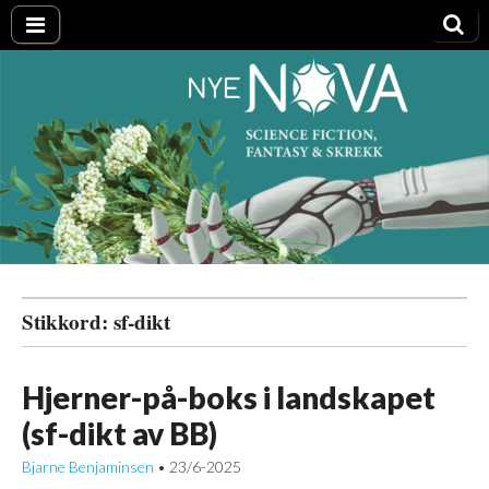
Nye NOVA
Stikkord:
sf-dikt
Hjerner-på-boks i landskapet
(sf-dikt av BB)
Bjarne Benjaminsen
23/6-2025
•