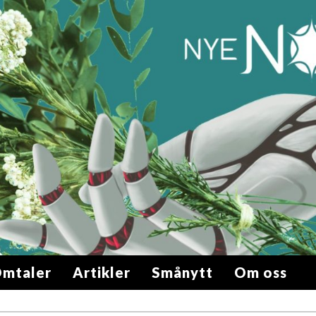
mtaler
Artikler
Smånytt
Om oss