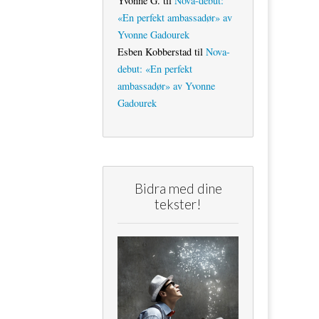
Yvonne G.
til
Nova-debut:
«En perfekt ambassadør» av
Yvonne Gadourek
Esben Kobberstad
til
Nova-
debut: «En perfekt
ambassadør» av Yvonne
Gadourek
Bidra med dine
tekster!