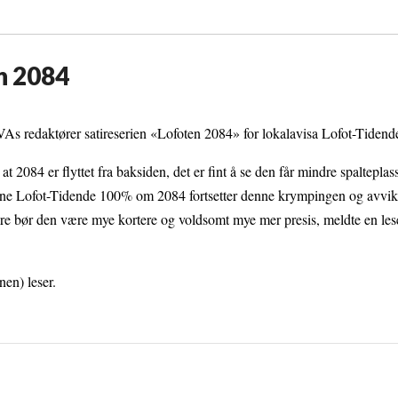
en 2084
s redaktører satireserien «Lofoten 2084» for lokalavisa Lofot-Tidend
 at 2084 er flyttet fra baksiden, det er fint å se den får mindre spalteplas
jene Lofot-Tidende 100% om 2084 fortsetter denne krympingen og avvikl
gere bør den være mye kortere og voldsomt mye mer presis, meldte en lese
nen) leser.