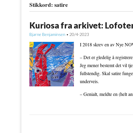
Stikkord:
satire
Kuriosa fra arkivet: Lofot
Bjarne Benjaminsen
20/4-2023
•
I 2018 skrev en av Nye NOVA
– Det er gledelig å registrere
Jeg mener bestemt det vil t
fullstendig. Skal satire fun
underveis.
– Genialt, meldte en (helt an