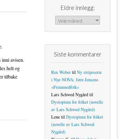
Eldre innlegg:
Eldre innlegg:
e.
Siste kommentarer
s inni avisen.
es helt og
Rex Weber
til
Ny stripeserie
r tilbake
i Nye NOVA: Jørn Jensens
«Fremmedfolk»
Lars Schwed Nygård
til
Dystopium for folket (novelle
av Lars Schwed Nygård)
Lene
til
Dystopium for folket
(novelle av Lars Schwed
Nygård)