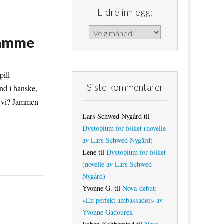
Eldre innlegg:
Eldre innlegg:
framme
pill
Siste kommentarer
nd i hanske,
sa vi? Jammen
Lars Schwed Nygård
til
Dystopium for folket (novelle
av Lars Schwed Nygård)
Lene
til
Dystopium for folket
(novelle av Lars Schwed
Nygård)
Yvonne G.
til
Nova-debut:
«En perfekt ambassadør» av
Yvonne Gadourek