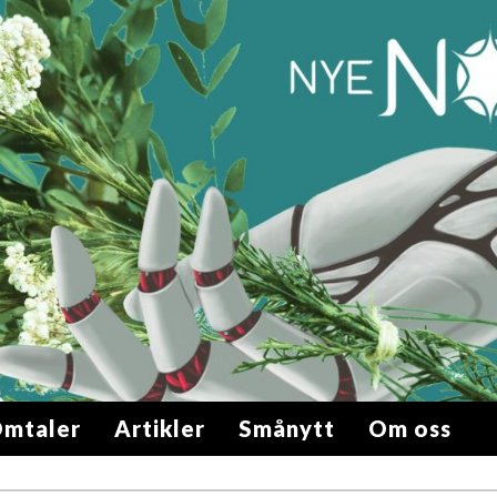
mtaler
Artikler
Smånytt
Om oss