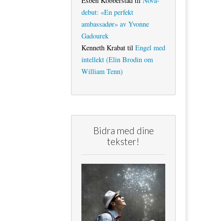
Esben Kobberstad
til
Nova-
debut: «En perfekt
ambassadør» av Yvonne
Gadourek
Kenneth Krabat
til
Engel med
intellekt (Elin Brodin om
William Tenn)
Bidra med dine
tekster!