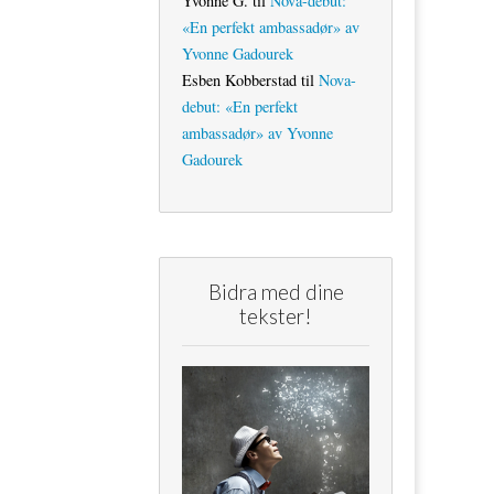
Yvonne G.
til
Nova-debut:
«En perfekt ambassadør» av
Yvonne Gadourek
Esben Kobberstad
til
Nova-
debut: «En perfekt
ambassadør» av Yvonne
Gadourek
Bidra med dine
tekster!