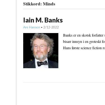
Stikkord:
Minds
Iain M. Banks
Are Hansen
2/12-2022
•
Banks er en skotsk forfatte
bisarr innsyn i en groteskt f
Hans første science fiction