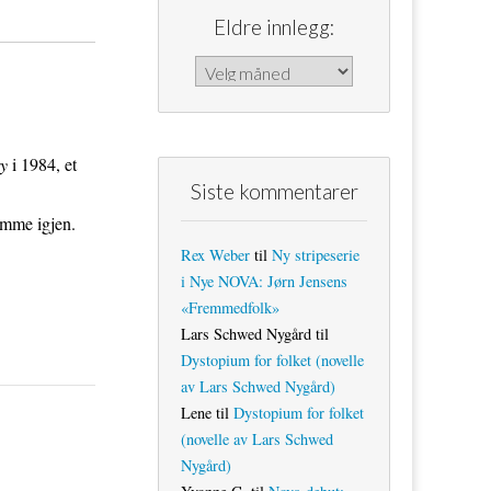
Eldre innlegg:
Eldre innlegg:
y
i 1984, et
Siste kommentarer
amme igjen.
Rex Weber
til
Ny stripeserie
i Nye NOVA: Jørn Jensens
«Fremmedfolk»
Lars Schwed Nygård
til
Dystopium for folket (novelle
av Lars Schwed Nygård)
Lene
til
Dystopium for folket
(novelle av Lars Schwed
Nygård)