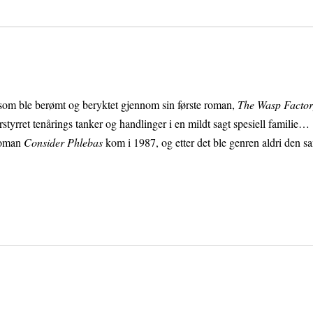
r som ble berømt og beryktet gjennom sin første roman,
The Wasp Factor
orstyrret tenårings tanker og handlinger i en mildt sagt spesiell familie…
 roman
Consider Phlebas
kom i 1987, og etter det ble genren aldri den s