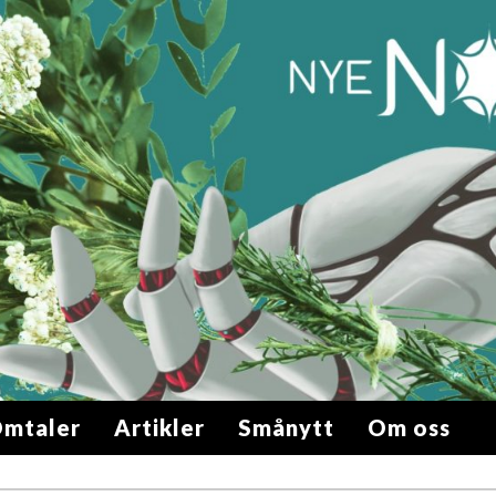
mtaler
Artikler
Smånytt
Om oss