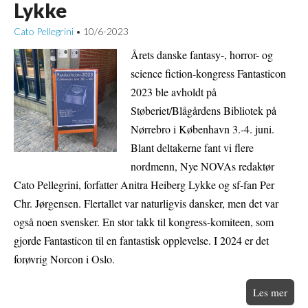
Lykke
Cato Pellegrini
10/6-2023
•
Årets danske fantasy-, horror- og
science fiction-kongress Fantasticon
2023 ble avholdt på
Støberiet/Blågårdens Bibliotek på
Nørrebro i København 3.-4. juni.
Blant deltakerne fant vi flere
nordmenn, Nye NOVAs redaktør
Cato Pellegrini, forfatter Anitra Heiberg Lykke og sf-fan Per
Chr. Jørgensen. Flertallet var naturligvis dansker, men det var
også noen svensker. En stor takk til kongress-komiteen, som
gjorde Fantasticon til en fantastisk opplevelse. I 2024 er det
forøvrig Norcon i Oslo.
Les mer