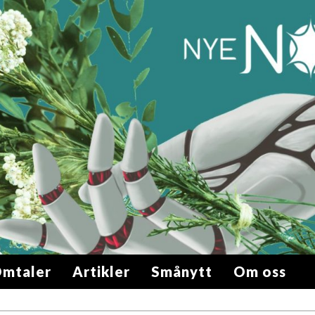
mtaler
Artikler
Smånytt
Om oss