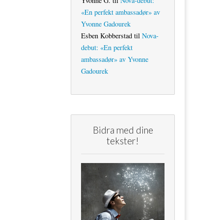
Yvonne G.
til
Nova-debut:
«En perfekt ambassadør» av
Yvonne Gadourek
Esben Kobberstad
til
Nova-
debut: «En perfekt
ambassadør» av Yvonne
Gadourek
Bidra med dine
tekster!