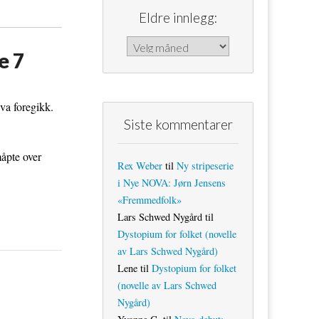
Eldre innlegg:
Eldre innlegg:
e 7
va foregikk.
Siste kommentarer
måpte over
Rex Weber
til
Ny stripeserie
i Nye NOVA: Jørn Jensens
«Fremmedfolk»
Lars Schwed Nygård
til
Dystopium for folket (novelle
av Lars Schwed Nygård)
Lene
til
Dystopium for folket
(novelle av Lars Schwed
Nygård)