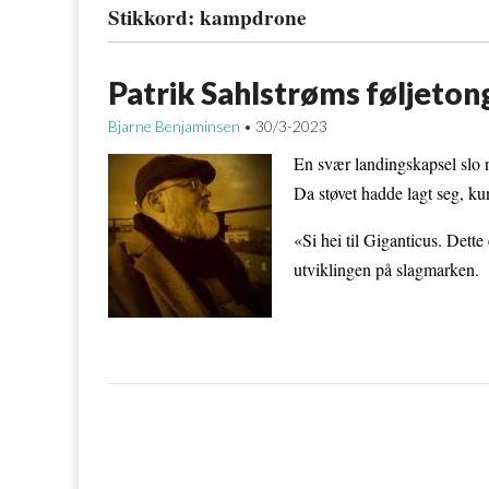
Stikkord:
kampdrone
Patrik Sahlstrøms føljeton
Bjarne Benjaminsen
30/3-2023
•
En svær landingskapsel slo n
Da støvet hadde lagt seg, k
«Si hei til Giganticus. Dette
utviklingen på slagmarken.