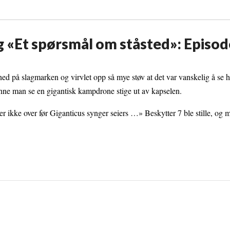
g «Et spørsmål om ståsted»: Episod
ed på slagmarken og virvlet opp så mye støv at det var vanskelig å se h
unne man se en gigantisk kampdrone stige ut av kapselen.
 er ikke over før Giganticus synger seiers …» Beskytter 7 ble stille, og 