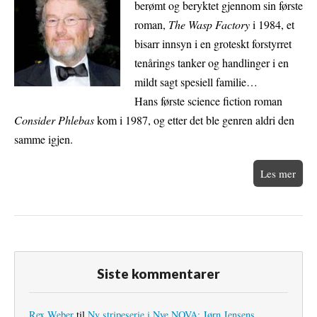
berømt og beryktet gjennom sin første
roman,
The Wasp Factory
i 1984, et
bisarr innsyn i en groteskt forstyrret
tenårings tanker og handlinger i en
mildt sagt spesiell familie…
Hans første science fiction roman
Consider Phlebas
kom i 1987, og etter det ble genren aldri den
samme igjen.
Les mer
Siste kommentarer
Rex Weber
til
Ny stripeserie i Nye NOVA: Jørn Jensens