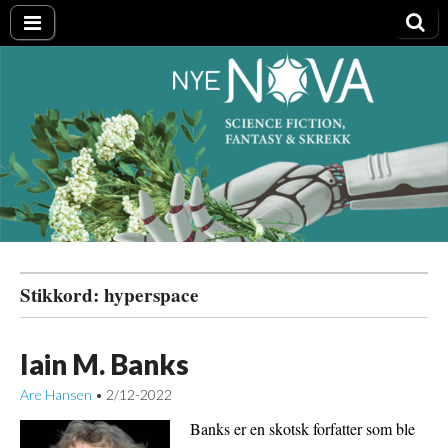
Nye NOVA
Stikkord:
hyperspace
Iain M. Banks
Are Hansen
2/12-2022
•
Banks er en skotsk forfatter som ble