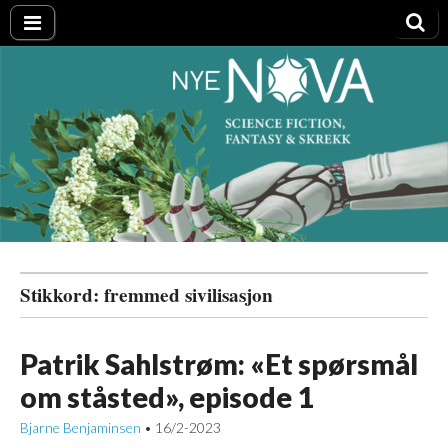
Nye NOVA
Stikkord:
fremmed sivilisasjon
Patrik Sahlstrøm: «Et spørsmål
om ståsted», episode 1
Bjarne Benjaminsen
16/2-2023
•