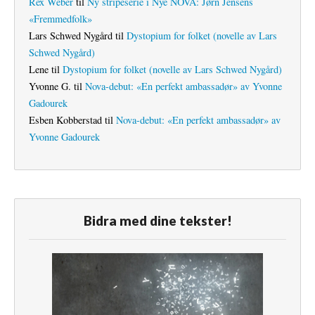
Rex Weber
til
Ny stripeserie i Nye NOVA: Jørn Jensens
«Fremmedfolk»
Lars Schwed Nygård
til
Dystopium for folket (novelle av Lars
Schwed Nygård)
Lene
til
Dystopium for folket (novelle av Lars Schwed Nygård)
Yvonne G.
til
Nova-debut: «En perfekt ambassadør» av Yvonne
Gadourek
Esben Kobberstad
til
Nova-debut: «En perfekt ambassadør» av
Yvonne Gadourek
Bidra med dine tekster!