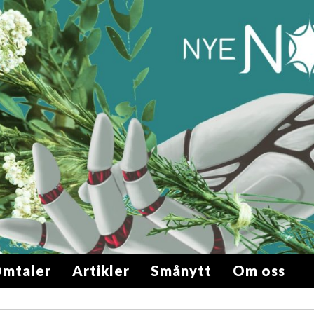
mtaler
Artikler
Smånytt
Om oss