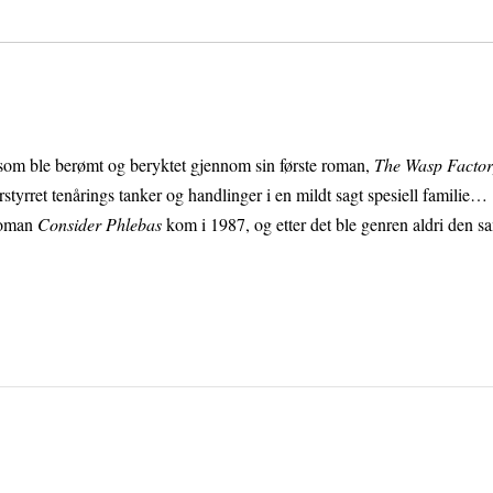
r som ble berømt og beryktet gjennom sin første roman,
The Wasp Factor
orstyrret tenårings tanker og handlinger i en mildt sagt spesiell familie…
 roman
Consider Phlebas
kom i 1987, og etter det ble genren aldri den s