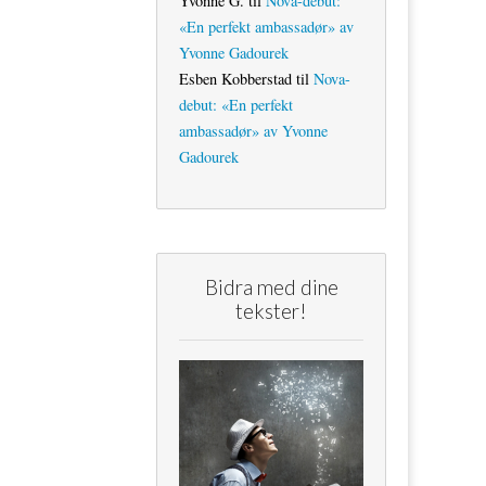
Yvonne G.
til
Nova-debut:
«En perfekt ambassadør» av
Yvonne Gadourek
Esben Kobberstad
til
Nova-
debut: «En perfekt
ambassadør» av Yvonne
Gadourek
Bidra med dine
tekster!