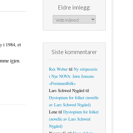
Eldre innlegg:
Eldre innlegg:
y
i 1984, et
Siste kommentarer
amme igjen.
Rex Weber
til
Ny stripeserie
i Nye NOVA: Jørn Jensens
«Fremmedfolk»
Lars Schwed Nygård
til
Dystopium for folket (novelle
av Lars Schwed Nygård)
Lene
til
Dystopium for folket
(novelle av Lars Schwed
Nygård)