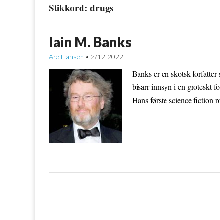
Stikkord:
drugs
Iain M. Banks
Are Hansen
2/12-2022
•
Banks er en skotsk forfatte
bisarr innsyn i en groteskt f
Hans første science fiction