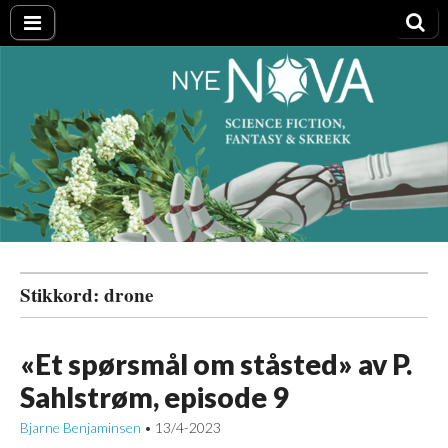
Nye NOVA
Stikkord:
drone
«Et spørsmål om ståsted» av P.
Sahlstrøm, episode 9
Bjarne Benjaminsen
13/4-2023
•