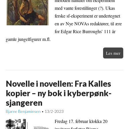
metoden handler om eksperiment
med vante forestillinger (?). Ukas
ferske sf-eksperiment er undertegnet
en av Nye NOVAs redaktører, til ære
for Edgar Rice Burroughs’ 111 år
gamle jungelfigurer m.fl.
Les mer
Novelle i novellen: Fra Kalles
kopier – ny bok i kyberpønk-
sjangeren
Bjarne Benjaminsen
13/2-2023
•
Fredag 17. februar klokka 20
inviterer forfatter Bjarne