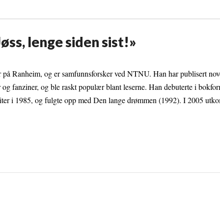
øss, lenge siden sist!»
 på Ranheim, og er samfunnsforsker ved NTNU. Han har publisert nove
ser og fanziner, og ble raskt populær blant leserne. Han debuterte i bokf
iter i 1985, og fulgte opp med Den lange drømmen (1992). I 2005 utk