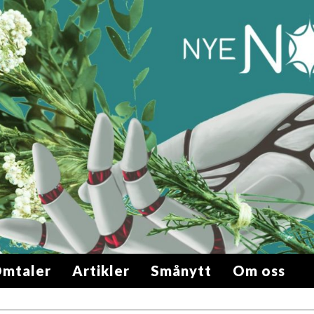
mtaler
Artikler
Smånytt
Om oss