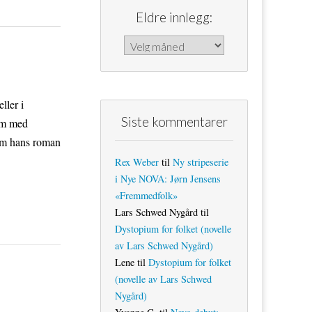
Eldre innlegg:
Eldre innlegg:
ller i
Siste kommentarer
orm med
om hans roman
Rex Weber
til
Ny stripeserie
i Nye NOVA: Jørn Jensens
«Fremmedfolk»
Lars Schwed Nygård
til
Dystopium for folket (novelle
av Lars Schwed Nygård)
Lene
til
Dystopium for folket
(novelle av Lars Schwed
Nygård)