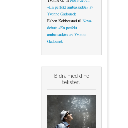
Yvonne G.
til
Nova-debut:
«En perfekt ambassadør» av
Yvonne Gadourek
Esben Kobberstad
til
Nova-
debut: «En perfekt
ambassadør» av Yvonne
Gadourek
Bidra med dine
tekster!