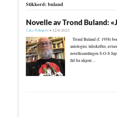
Stikkord:
buland
Novelle av Trond Buland: «J
Cato Pellegrini
12/6-2023
•
Trond Buland (f. 1958) bor
antologier, tidsskrifter, avi
novellesamlingen S-O-S Jup
Ild fra ukjent…