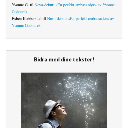
Yvonne G.
til
Nova-debut: «En perfekt ambassadør» av Yvonne
Gadourek
Esben Kobberstad
til
Nova-debut: «En perfekt ambassadør» av
Yvonne Gadourek
Bidra med dine tekster!