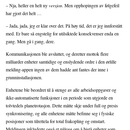
– Nja, heller en helt ny
versjon
. Men opphopingen av følgefeil
har gjort det helt …
– Jada, jada, jeg er klar over det. På høy tid, det er jeg innforstått
med. Er bare så engstelig for utilsiktede konsekvenser enda en
gang. Men gå i gang, dere.
Kommunikasjonen ble avsluttet, og deretter mottok flere
milliarder enheter samtidige og enslydende ordre i den ørlille
melding-appen ingen av dem hadde ant fantes der inne i
grunninstallasjonen.
Enhetene ble beordret til å stenge av alle arbeidsoppgaver og
ikke-automatiserte funksjoner i en periode som utgjorde en
tolvtedels planetrotasjon. Dette måtte skje under full og presis
synkronisering, og alle enhetene måtte befinne seg i fysiske
posisjoner som tilrettela for total frakopling og omstart.
Meldingen inkluderte også et pålegg om å bistå enheter som