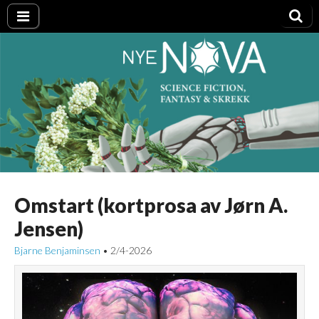
Nye NOVA
Omstart (kortprosa av Jørn A.
Jensen)
Bjarne Benjaminsen
2/4-2026
•