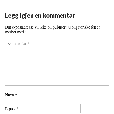
o
e
r
r
Legg igjen en kommentar
o
r
e
k
s
Din e-postadresse vil ikke bli publisert.
Obligatoriske felt er
merket med
*
t
Navn
*
E-post
*