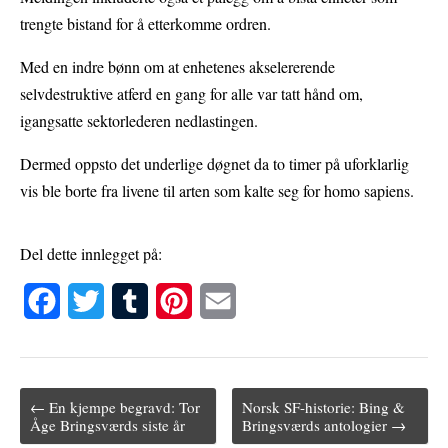
trengte bistand for å etterkomme ordren.
Med en indre bønn om at enhetenes akselererende
selvdestruktive atferd en gang for alle var tatt hånd om,
igangsatte sektorlederen nedlastingen.
Dermed oppsto det underlige døgnet da to timer på uforklarlig
vis ble borte fra livene til arten som kalte seg for homo sapiens.
Del dette innlegget på:
F
T
T
P
E
a
w
u
i
m
c
i
m
n
a
← En kjempe begravd: Tor
Norsk SF-historie: Bing &
e
t
b
t
i
Post navigation
Åge Bringsværds siste år
Bringsværds antologier →
b
t
l
e
l