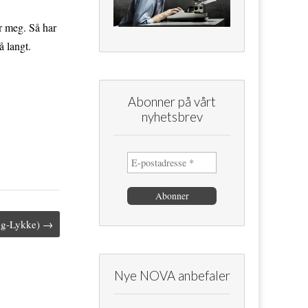
or meg. Så har
å langt.
Abonner på vårt
nyhetsbrev
ing-Lykke) →
Nye NOVA anbefaler