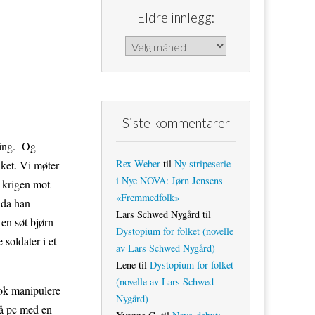
Eldre innlegg:
Eldre innlegg:
Siste kommentarer
tning. Og
Rex Weber
til
Ny stripeserie
iket. Vi møter
i Nye NOVA: Jørn Jensens
a krigen mot
«Fremmedfolk»
 da han
Lars Schwed Nygård
til
en søt bjørn
Dystopium for folket (novelle
 soldater i et
av Lars Schwed Nygård)
Lene
til
Dystopium for folket
(novelle av Lars Schwed
nok manipulere
Nygård)
på pc med en