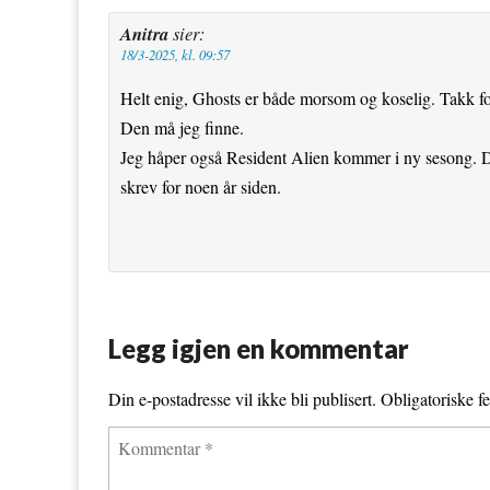
k
s
Anitra
sier:
18/3-2025, kl. 09:57
t
Helt enig, Ghosts er både morsom og koselig. Takk for 
Den må jeg finne.
Jeg håper også Resident Alien kommer i ny sesong. D
skrev for noen år siden.
Legg igjen en kommentar
Din e-postadresse vil ikke bli publisert.
Obligatoriske f