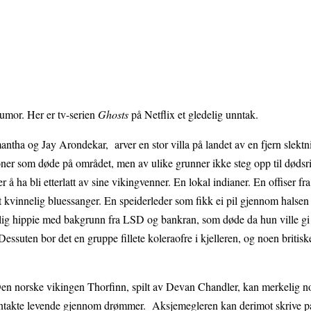
humor. Her er tv-serien
Ghosts
på Netflix et gledelig unntak.
antha og Jay Arondekar, arver en stor villa på landet av en fjern slek
ner som døde på området, men av ulike grunner ikke steg opp til dødsr
r å ha bli etterlatt av sine vikingvenner. En lokal indianer. En offiser fr
t kvinnelig bluessanger. En speiderleder som fikk ei pil gjennom halsen
elig hippie med bakgrunn fra LSD og bankran, som døde da hun ville gi 
ssuten bor det en gruppe fillete koleraofre i kjelleren, og noen britiske
Den norske vikingen Thorfinn, spilt av Devan Chandler, kan merkelig 
kontakte levende gjennom drømmer. Aksjemegleren kan derimot skrive 