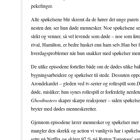
pekefinger.
Alle spøkelsene blir skremt da de hører det unge parets 
nesten dør, ser hun døde mennesker. Noe spøkelsene sette
slekt og venner, så vel levende som døde – noe som fører
rival, Hamilton, er bedre husket enn ham selv.Han ber
hverdagsproblemer når hun snakker med spøkelser mens
De ulike episodene forteller både om de dødes ulike 
bygningsarbeidere og spøkelser til stede. Dessuten o
Arondekardet – gleden ved tv-serier og rollespill som
D
døde, misliker; hun synes rollespill er forferdelig nerde
Ghostbusters
skaper skarpe reaksjoner – siden spøkelsen
bryter med dødes menneskeretter.
Gjennom episodene lærer mennesker og spøkelser mer om
mangler den skrekk og action vi vanligvis har i spøkels
sette på Netflix og skårer 97 % på Rotten Tomatoes’ s