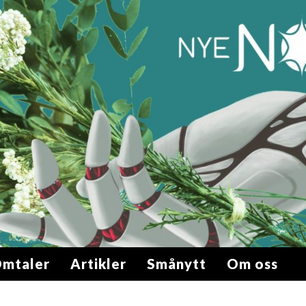
mtaler
Artikler
Smånytt
Om oss