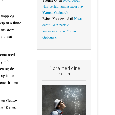
Yvonne G.
til
Nova-debut:
«En perfekt ambassadør» av
Yvonne Gadourek
 trapp og
Esben Kobberstad
til
Nova-
lp til å finne
debut: «En perfekt
hans store
ambassadør» av Yvonne
agt også
Gadourek
jonat med
Jayanth
Bidra med dine
en og de
tekster!
, og filmen
mener filmen
rien
Ghosts
 de 10 mest