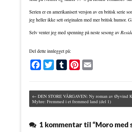
Serien er en amerikanisert versjon av en britisk serie 
jeg heller ikke sett originalen med mer britisk humor.
G
Selv venter jeg med spenning på neste sesong av
Reside
Del dette innlegget på:
F
T
T
P
E
a
w
u
i
m
c
i
m
n
a
← DEN STORE VÅRGAVEN: Ny roman av Øyvind K
e
t
b
t
i
Post navigation
Myhre: Fremmed i et fremmed land (del 1)
b
t
l
e
l
o
e
r
r
1 kommentar til “
Moro med s
o
r
e