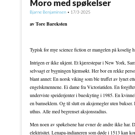
Moro med spøkelser
Bjarne Benjaminsen
17/3-2025
•
av Tore Bareksten
Typisk for mye science fiction er mangelen på koselig 
Intrigen er ikke ukjent. Et kjærestepar i New York, Sam
selvsagt er bygningen hjemsøkt. Her bor en rekke perso
blant annet: En norsk viking som ble truffet av lynet ette
engelskmennene. Ei dame fra Victoriatiden. En forgifte
underviste speiderjenter i bueskyting i 1985. En kvinn
en bamseklem. Og til slutt en aksjemegler uten bukser. De
uthus. Alle med begrenset aksjonsradius.
Men noen av spøkelsene har evner de andre ikke har. 
elektrisitet. Lenapa-indianeren som døde i 1513 kan 