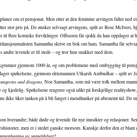
planer om et pensjonat. Men etter at den feminine arvingen faller ned ei
r stor pris på. De ønsker selvsagt arvingens, spilt av Rose McIvers, hje
 til flere komiske forviklinger. Offiseren får sjokk da han oppdager at 
 frilansjournalisten Samantha skrive en bok om ham. Samantha får selvs
 andre levende er til stede – og tror hun snakker med dem.
bakgrunner gjennom 1000 år, og om problemene med ombygging til pens
ppdager spøkelsene, gjennom ektemannen Utkarsh Ambudkar – spilt av 
ungeons and dragons
. Noe Samantha, som må være tolk mellom mann
te og kjedelig. Spøkelsene reagerer også ulikt på forskjellige realityshow
e ikke liker tanken på å bli fanget i metalltanker på ubestemt tid. De 
 hverandre; både døde og levende får nye innsikter og relasjoner. Se
eshistorier, men er i stedet ganske morsom. Kanskje derfor den er blant
ammenligning av anmeldelser?