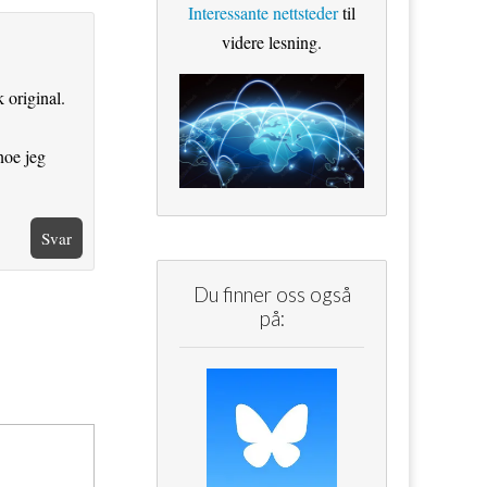
Interessante nettsteder
til
videre lesning.
 original.
noe jeg
Svar
Du finner oss også
på: