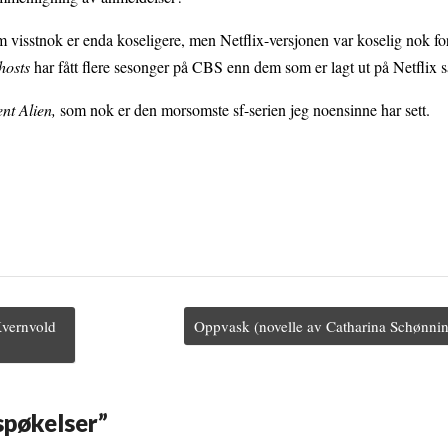
som visstnok er enda koseligere, men Netflix-versjonen var koselig nok f
hosts
har fått flere sesonger på CBS enn dem som er lagt ut på Netflix s
nt Alien,
som nok er den morsomste sf-serien jeg noensinne har sett.
vernvold
Oppvask (novelle av Catharina Schønn
pøkelser
”