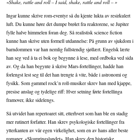
«Shake, rattle and roll – I said, shake, rattle and roll – »
Ingar kunne skrive rom-eventyr så du kjente lukta av resirkulert
luft. Du kunne høre det dumpe brølet fra reaktorene, se Jupiter
fylle halve himmelen foran deg. Så realistisk science fiction
kunne han skrive uten formell utdannelse: På grunn av sjukdom i
barndommen var han nemlig fullstendig sjøllært. Engelsk lærte
han seg ved å ta ei bok og begynne å lese, med ordboka ved sida
av. Og da han begynte å skrive Mars-fortellinger, hadde han
forlengst lest seg til det han trengte å vite, både i astronomi og
fysikk. Som gammel rock’n roll-musiker skrev han med kjappe,
presise anslag og tydelige riff: Hver setning førte fortellinga
framover, ikke sidelengs.
Så utvidet han repertoaret sitt, etterhvert som han ble en stadig
mer rutinert forfatter. Han skrev psykologiske fortellinger fra
ytterkanten av vår egen virkelighet, som en av hans aller beste
romaner, «Skumringslandet». Han skrev den historiske