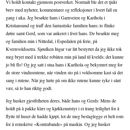
Vi holdt kontakt gjennom postverket. Normalt ble det et tjukt
brev med nyheter, kommentarer og refleksjoner i hvert fall en
gang i uka. Jeg besøkte ham i Garnveien og Karihola i
Kristiansund og traff den fantastiske familien hans; to flinke
døtre samt Gerd, som var ankeret i livet hans. De besøkte meg
og familien min i Nittedal, i Espedalen på ferie, på
Kvernvoldssetra. Sjøulken Ingar var litt bestyrtet da jeg ikke tok
meg bryet med å trekke robåten min på land til kvelds; det kunne
jo bli flo! Og jeg satt i stua hans i Karihola og bekymret meg for
de store vindusrutene, når vinden sto på i voldsomme kast så det
sang i rutene. Når jeg lurte på om ikke rutene kunne ryke i sånt
vær, så lo han riktig godt.
Jeg husker gjestfriheten deres, både hans og Gerds: Mens de
holdt på å pakke klær og kjøkkenutstyr i ei trang leilighet for å
flytte til huset de hadde kjøpt, lot de meg beslaglegge et helt rom
for å reinskrive «Kontrabande» på maskin. Og jeg husker