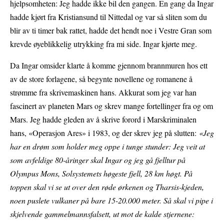
hjelpsomheten: Jeg hadde ikke bil den gangen. En gang da Ingar
hadde kjørt fra Kristiansund til Nittedal og var så sliten som du
blir av ti timer bak rattet, hadde det hendt noe i Vestre Gran som
krevde øyeblikkelig utrykking fra mi side. Ingar kjørte meg.
Da Ingar omsider klarte å komme gjennom brannmuren hos ett
av de store forlagene, så begynte novellene og romanene å
strømme fra skrivemaskinen hans. Akkurat som jeg var han
fascinert av planeten Mars og skrev mange fortellinger fra og om
Mars. Jeg hadde gleden av å skrive forord i Marskriminalen
hans, «Operasjon Ares» i 1983, og der skrev jeg på slutten:
«Jeg
har en drøm som holder meg oppe i tunge stunder: Jeg veit at
som avfeldige 80-åringer skal Ingar og jeg gå fjelltur på
Olympus Mons, Solsystemets høgeste fjell, 28 km høgt. På
toppen skal vi se ut over den røde ørkenen og Tharsis-kjeden,
noen puslete vulkaner på bare 15-20.000 meter. Så skal vi pipe i
skjelvende gammelmannsfalsett, ut mot de kalde stjernene: