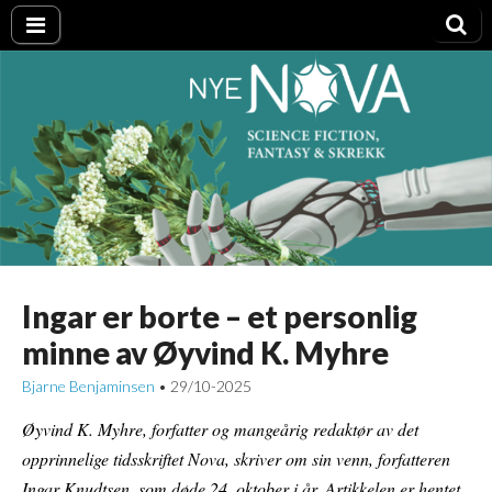
Nye NOVA
Ingar er borte – et personlig
minne av Øyvind K. Myhre
Bjarne Benjaminsen
29/10-2025
•
Øyvind K. Myhre, forfatter og mangeårig redaktør av det
opprinnelige tidsskriftet Nova, skriver om sin venn, forfatteren
Ingar Knudtsen, som døde 24. oktober i år. Artikkelen er hentet