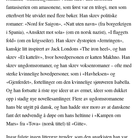
fantasiserien om amasonene, som først var en trilogi, men som
etterhvert ble utvidet med flere bøker. Han skrev politiske
romaner: «Nord for Saigon», «Natt uten navn» (fra borgerkrigen
i Spania), «Ansiktet mot sola» (om en norsk nazist), «I flaggets
fold» (om en krigsseiler). Han skrev dystopien «Jernringen»,
kanskje litt inspirert av Jack Londons «The iron heel», og han
skrev «Et katteliv», hvor hovedpersonen er katten Makhno. Han
skrev ungdomsromaner, og han skrev voksenromaner – ofte med
sterke kvinnelige hovedpersoner, som i «Havheksen» og
«Gjenferdet», fortellinger om den kvinnelige sjørøveren Isabella.
Og han fortsatte å riste nye ideer ut av ermet, ideer som dukket
opp i stadig nye novellesamlinger. Flere av ugdomsromanene
hans ble utgitt på dansk, og han hadde stor moro av at danskene
fant det nødvendig å døpe om hans heltinne i «Kampen om
Mars» fra «Tova» (norsk tittel) til «Gitte».
Ingar fulgte ingen litterære trender, som den anarkisten han var.