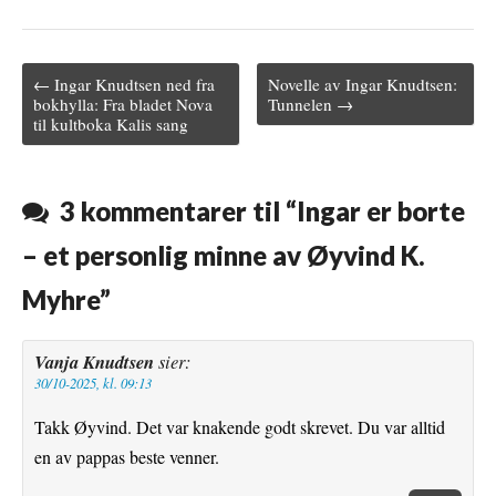
a
w
u
i
m
c
i
m
n
a
← Ingar Knudtsen ned fra
Novelle av Ingar Knudtsen:
e
t
b
t
i
Post navigation
bokhylla: Fra bladet Nova
Tunnelen →
til kultboka Kalis sang
b
t
l
e
l
o
e
r
r
o
r
e
3 kommentarer til “
Ingar er borte
k
s
– et personlig minne av Øyvind K.
t
Myhre
”
Vanja Knudtsen
sier:
30/10-2025, kl. 09:13
Takk Øyvind. Det var knakende godt skrevet. Du var alltid
en av pappas beste venner.