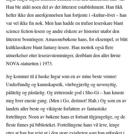
Han ble aldri noen del av det litterære establishment. Han fikk
heller ikke den anerkjennelsen han fortjente i «kultur»livet – han
var vel ikke fin nok. Men han hadde en trufast leserskare blant
science fiction-lesere og andre elskere av historier utafor den
litterære bomringen: Amasonebøkene hans, for eksempel, er blitt
kultklassikere blant fantasy-lesere. Han mottok også flere
utmerkelser etter leseravstemminger, deriblant den aller første
NOVA-statuetten i 1973.
Jeg kommer til å huske Ingar som en av mine beste venner:
Underfundig og kunnskapsrik, vitebegjærlig og nevenyttig,
pålitelig og påståelig. Og irriterende god i Sho-Gi – han knuste
meg hver eneste gang. (Men i Go, derimot! Hah.) Og som en av
landets aller beste og viktigste forfattere av fantastiske
fortellinger. Noen av bøkene hans er fortsatt tilgjengelige, og de
fleste finnes på biblioteket. Fortellingene hans vil leve, lenge
etter at han har reist ut i den store evigheten som han utforsket i