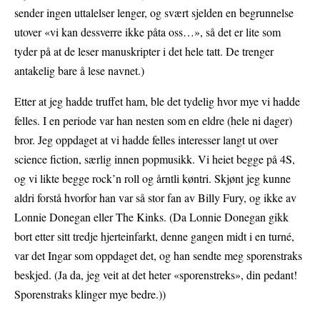
sender ingen uttalelser lenger, og svært sjelden en begrunnelse
utover «vi kan dessverre ikke påta oss…», så det er lite som
tyder på at de leser manuskripter i det hele tatt. De trenger
antakelig bare å lese navnet.)
Etter at jeg hadde truffet ham, ble det tydelig hvor mye vi hadde
felles. I en periode var han nesten som en eldre (hele ni dager)
bror. Jeg oppdaget at vi hadde felles interesser langt ut over
science fiction, særlig innen popmusikk. Vi heiet begge på 4S,
og vi likte begge rock’n roll og årntli køntri. Skjønt jeg kunne
aldri forstå hvorfor han var så stor fan av Billy Fury, og ikke av
Lonnie Donegan eller The Kinks. (Da Lonnie Donegan gikk
bort etter sitt tredje hjerteinfarkt, denne gangen midt i en turné,
var det Ingar som oppdaget det, og han sendte meg sporenstraks
beskjed. (Ja da, jeg veit at det heter «sporenstreks», din pedant!
Sporenstraks klinger mye bedre.))