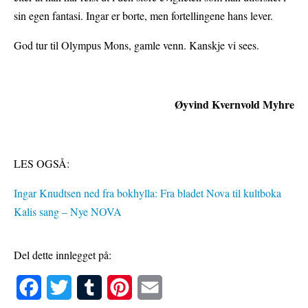
sin egen fantasi. Ingar er borte, men fortellingene hans lever.
God tur til Olympus Mons, gamle venn. Kanskje vi sees.
Øyvind Kvernvold Myhre
LES OGSÅ:
Ingar Knudtsen ned fra bokhylla: Fra bladet Nova til kultboka
Kalis sang – Nye NOVA
Del dette innlegget på:
F
T
T
P
E