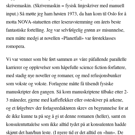
skrivemaskin. (Skrivemaskin = fysisk linjeskriver med manuell
input.) Så møtte jeg ham høsten 1973, da han kom til Oslo for å
motta NOVA-statuetten etter leseravstemming om årets beste
fantastiske fortelling. Jeg var selvfølgelig grønn av misunnelse,
men måtte medgi at novellen «Planetfall» var førsteklasses
romopera.
Vi var venner som ble ført sammen av våre påfallende parallelle
karrierer og opplevelser som håpefulle science fiction-forfattere,
med stadig nye noveller og romaner, og med refusjonsbunker
som vokste og vokste. Forlagene måtte få tilsendt fysiske
manuskripter den gangen. Så kom manuskriptene tilbake etter 2-
3 måneder, gjerne med kaffeflekker eller osteskiver på arkene,
og et følgebrev der forlagsredaktøren skrev en begrunnelse
for at
de ikke kunne ta på seg å gi ut denne romanen (heller), samt en
konsulentuttalelse som ikke alltid tydet på at konsulenten hadde
skjønt det han/hun leste. (I nyere tid er det alltid
en «hun». De