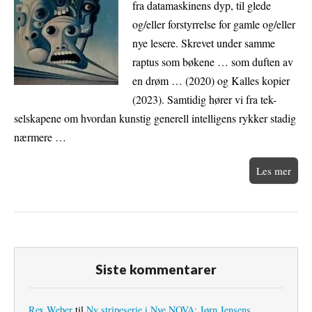
fra datamaskinens dyp, til glede
og/eller forstyrrelse for gamle og/eller
nye lesere. Skrevet under samme
raptus som bøkene … som duften av
en drøm … (2020) og Kalles kopier
(2023). Samtidig hører vi fra tek-
selskapene om hvordan kunstig generell intelligens rykker stadig
nærmere …
Les mer
Siste kommentarer
Rex Weber
til
Ny stripeserie i Nye NOVA: Jørn Jensens