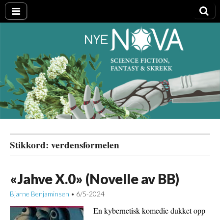
Nye NOVA
Stikkord:
verdensformelen
«Jahve X.0» (Novelle av BB)
Bjarne Benjaminsen
6/5-2024
•
En kybernetisk komedie dukket opp