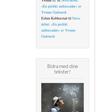
Yvonne G.
til
Nova-debut:
«En perfekt ambassadør» av
Yvonne Gadourek
Esben Kobberstad
til
Nova-
debut: «En perfekt
ambassadør» av Yvonne
Gadourek
Bidra med dine
tekster!