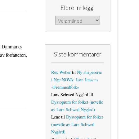
Eldre innlegg:
Eldre innlegg:
 av Danmarks
Siste kommentarer
v forfatteren,
Rex Weber
til
Ny stripeserie
i Nye NOVA: Jørn Jensens
«Fremmedfolk»
Lars Schwed Nygård
til
Dystopium for folket (novelle
av Lars Schwed Nygård)
Lene
til
Dystopium for folket
(novelle av Lars Schwed
Nygård)