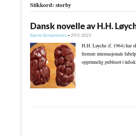
Stikkord:
storby
Dansk novelle av H.H. Løyc
Bjarne Benjaminsen
29/5-2023
•
H.H. Løyche (f. 1964) har sk
fremste internasjonale fabel
opprinnelig publisert i tidss