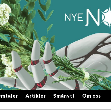
mtaler
Artikler
Smånytt
Om oss