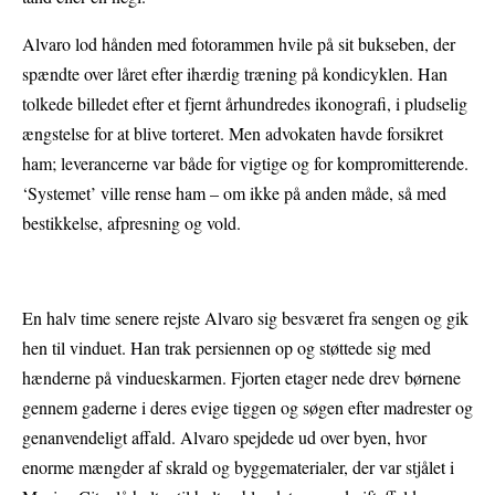
Alvaro lod hånden med fotorammen hvile på sit bukseben, der
spændte over låret efter ihærdig træning på kondicyklen. Han
tolkede billedet efter et fjernt århundredes ikonografi, i pludselig
ængstelse for at blive torteret. Men advokaten havde forsikret
ham; leverancerne var både for vigtige og for kompromitterende.
‘Systemet’ ville rense ham – om ikke på anden måde, så med
bestikkelse, afpresning og vold.
En halv time senere rejste Alvaro sig besværet fra sengen og gik
hen til vinduet. Han trak persiennen op og støttede sig med
hænderne på vindueskarmen. Fjorten etager nede drev børnene
gennem gaderne i deres evige tiggen og søgen efter madrester og
genanvendeligt affald. Alvaro spejdede ud over byen, hvor
enorme mængder af skrald og byggematerialer, der var stjålet i