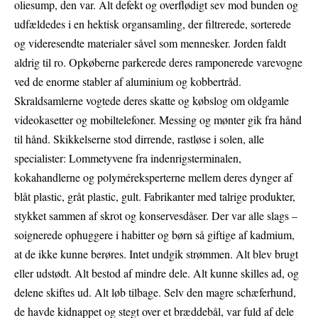
oliesump, den var. Alt defekt og overflødigt sev mod bunden og
udfældedes i en hektisk organsamling, der filtrerede, sorterede
og videresendte materialer såvel som mennesker. Jorden faldt
aldrig til ro. Opkøberne parkerede deres ramponerede varevogne
ved de enorme stabler af aluminium og kobbertråd.
Skraldsamlerne vogtede deres skatte og købslog om oldgamle
videokasetter og mobiltelefoner. Messing og mønter gik fra hånd
til hånd. Skikkelserne stod dirrende, rastløse i solen, alle
specialister: Lommetyvene fra indenrigsterminalen,
kokahandlerne og polyméreksperterne mellem deres dynger af
blåt plastic, gråt plastic, gult. Fabrikanter med talrige produkter,
stykket sammen af skrot og konservesdåser. Der var alle slags –
soignerede ophuggere i habitter og børn så giftige af kadmium,
at de ikke kunne berøres. Intet undgik strømmen. Alt blev brugt
eller udstødt. Alt bestod af mindre dele. Alt kunne skilles ad, og
delene skiftes ud. Alt løb tilbage. Selv den magre schæferhund,
de havde kidnappet og stegt over et bræddebål, var fuld af dele