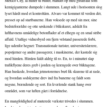
Mexico City, lå hulter til bulter, blandet op med giftaffald som
kemigiganterne dumpede i slummen. Langt ude i horisonten slog
lyset hårdt mod et kontroltårn. Alvaro var kommet til verden dér,
presset op ad startbanerne. Han voksede op med sin mor, sine
bedsteforældre og otte søskende i blikskuret, adskilt fra
lufthavnens umådelige betonflader af et elhegn og en smal stribe
affald. Utallige vidnesbyrd om fjern velstand passerede forbi,
lige udenfor hegnet: Transnationale turister, universitetslærere,
popstjerner og andre passagerer, i maskinerne, der kastede sig
mod himlen. Himlen faldt aldrig til ro. En, to i minuttet slap
trafikflyene deres greb i jorden og krængede over bliktagene.
Han huskede, hvordan jetmotorernes brøl fik skurene til at rasle,
og hvordan sodskyerne drev ind fra banerne og faldt som
negsne, brændende og sort. En kvælende stank hang over
området, som var luften gået i forrådnelse.
En mangfoldighed af muterede vækster trivedes i slummen.