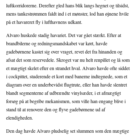
luftkorridorerne. Derefter gled hans blik langs hegnet og tilsidst,
mens tankestrømmen faldt ind i et mønster, lod han øjnene hvile
på et havareret fly i lufthavnens udkant.
Alvaro huskede stadig havariet. Det var gået stærkt. Efter at
brandbilerne og redningsmandskabet var kørt, havde
gadebørnene kastet sig over vraget, revet det fra hinanden og
afsat det som reservedele. Skroget var nu helt renpillet og lå som
et mægtigt skelet efter en strandet hval. Alvaro havde ofte siddet
i cockpittet, studerende et kort med banerne indtegnede, som et
diagram over en underbevidst flugtrute, eller han havde slentret
blandt segmenterne af udbrændte vinylsæder, i et afmægtigt
forsøg på at begribe mekanismen, som ville han engang blive i
stand til at renovere den og flyve gadebørnene ud af
elendigheden.
Den dag havde Alvaro pludselig set slummen som den mægtige