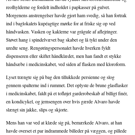
reolhylderne og fordelt indholdet i papkasser på gulvet.
Morgenens anstrengelser havde gjort ham svedig, så han fortrak
ind i baglokalets kupéagtige mørke for at friske sig op ved
håndvasken. Vasken og kaklerne var grågule af aflejringer.
Støvet hang i spindelvævet bag skabet og lå tykt under den
uredte seng. Rengøringspersonalet havde hverken fyldt
dispenseren eller skiftet håndklædet, men han fandt et stykke
håndsæbe i medicinskabet, ved siden af flasken med kloroform.
Lyset trængte sig på bag den tillukkede persienne og slog
gennem spalterne ind i rummet. Det oplyste de brune glasflasker
i medicinskabet, faldt på et tofløjet garderobeskab af billigt finér,
en kondicykel, og jernsengen over hvis gærde Alvaro havde
slængt sin jakke, slips og skjorte.
Mens han var ved at klæde sig på, bemærkede Alvaro, at han
havde overset et par indrammede billeder på væggen, og pillede