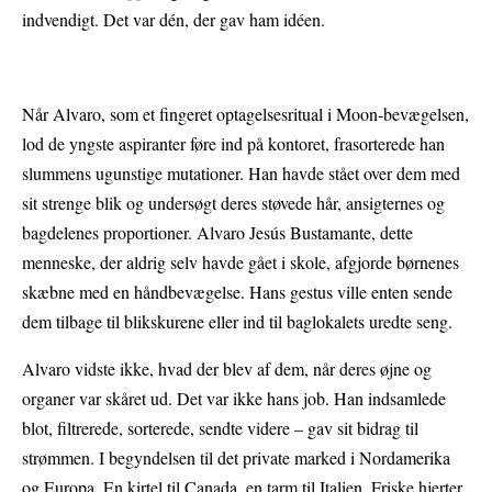
indvendigt. Det var dén, der gav ham idéen.
Når Alvaro, som et fingeret optagelsesritual i Moon-bevægelsen,
lod de yngste aspiranter føre ind på kontoret, frasorterede han
slummens ugunstige mutationer. Han havde stået over dem med
sit strenge blik og undersøgt deres støvede hår, ansigternes og
bagdelenes proportioner. Alvaro Jesús Bustamante, dette
menneske, der aldrig selv havde gået i skole, afgjorde børnenes
skæbne med en håndbevægelse. Hans gestus ville enten sende
dem tilbage til blikskurene eller ind til baglokalets uredte seng.
Alvaro vidste ikke, hvad der blev af dem, når deres øjne og
organer var skåret ud. Det var ikke hans job. Han indsamlede
blot, filtrerede, sorterede, sendte videre – gav sit bidrag til
strømmen. I begyndelsen til det private marked i Nordamerika
og Europa. En kirtel til Canada, en tarm til Italien. Friske hjerter