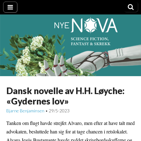
Nye NOVA
Dansk novelle av H.H. Løyche:
«Gydernes lov»
Bjarne Benjaminsen
29/5-2023
•
Tanken om flugt havde strejfet Alvaro, men efter at have talt med
advokaten, besluttede han sig for at tage chancen i retslokalet.
Alvaro Jesús Bustamante havde ryddet skrivebordsskufferne og