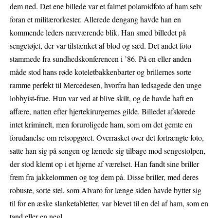
dem ned. Det ene billede var et falmet polaroidfoto af ham selv
foran et militærorkester. Allerede dengang havde han en
kommende leders nærværende blik. Han smed billedet på
sengetøjet, der var tilstænket af blod og sæd. Det andet foto
stammede fra sundhedskonferencen i ’86. På en eller anden
måde stod hans røde koteletbakkenbarter og brillernes sorte
ramme perfekt til Mercedesen, hvorfra han ledsagede den unge
lobbyist-frue. Hun var ved at blive skilt, og de havde haft en
affære, natten efter hjertekirurgernes gilde. Billedet afslørede
intet kriminelt, men foruroligede ham, som om det gemte en
forudanelse om retsopgøret. Overrasket over det fortrængte foto,
satte han sig på sengen og lænede sig tilbage mod sengestolpen,
der stod klemt op i et hjørne af værelset. Han fandt sine briller
frem fra jakkelommen og tog dem på. Disse briller, med deres
robuste, sorte stel, som Alvaro for længe siden havde byttet sig
til for en æske slanketabletter, var blevet til en del af ham, som en
tand eller en negl.