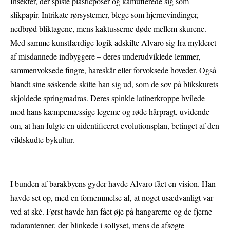
Insekter, der spiste plasticposer og kamuflerede sig som
slikpapir. Intrikate rørsystemer, blege som hjernevindinger,
nedbrød bliktagene, mens kaktusserne døde mellem skurene.
Med samme kunstfærdige logik adskilte Alvaro sig fra mylderet
af misdannede indbyggere – deres underudviklede lemmer,
sammenvoksede fingre, hareskår eller forvoksede hoveder. Også
blandt sine søskende skilte han sig ud, som de sov på blikskurets
skjoldede springmadras. Deres spinkle latinerkroppe hvilede
mod hans kæmpemæssige legeme og røde hårpragt, uvidende
om, at han fulgte en uidentificeret evolutionsplan, betinget af den
vildskudte bykultur.
I bunden af barakbyens gyder havde Alvaro fået en vision. Han
havde set op, med en fornemmelse af, at noget usædvanligt var
ved at ské. Først havde han fået øje på hangarerne og de fjerne
radarantenner, der blinkede i sollyset, mens de afsøgte