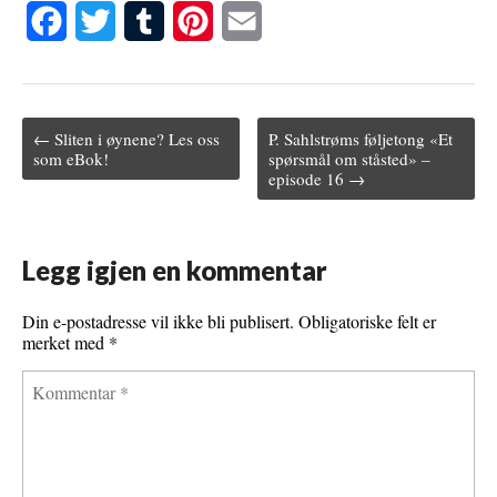
F
T
T
P
E
a
w
u
i
m
c
i
m
n
a
← Sliten i øynene? Les oss
P. Sahlstrøms føljetong «Et
e
t
b
t
i
Post navigation
som eBok!
spørsmål om ståsted» –
episode 16 →
b
t
l
e
l
o
e
r
r
o
r
e
Legg igjen en kommentar
k
s
Din e-postadresse vil ikke bli publisert.
Obligatoriske felt er
t
merket med
*