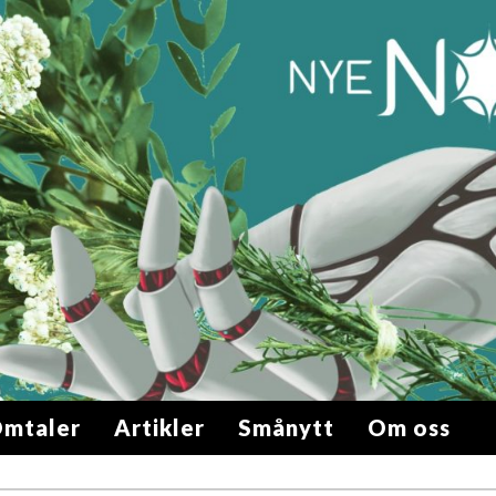
mtaler
Artikler
Smånytt
Om oss