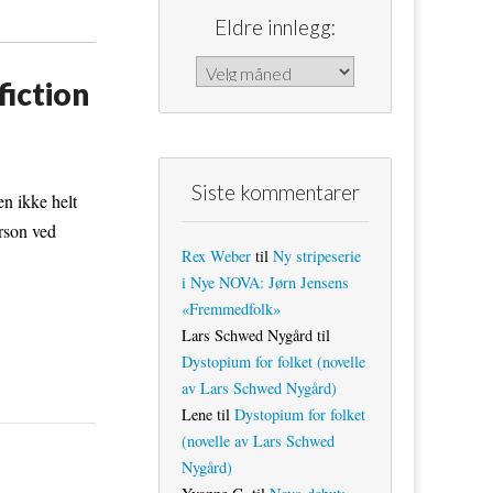
Eldre innlegg:
Eldre innlegg:
iction
Siste kommentarer
en ikke helt
rson ved
Rex Weber
til
Ny stripeserie
i Nye NOVA: Jørn Jensens
«Fremmedfolk»
Lars Schwed Nygård
til
Dystopium for folket (novelle
av Lars Schwed Nygård)
Lene
til
Dystopium for folket
(novelle av Lars Schwed
Nygård)