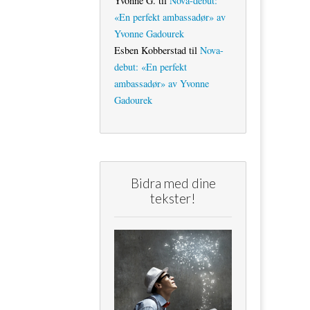
Yvonne G.
til
Nova-debut:
«En perfekt ambassadør» av
Yvonne Gadourek
Esben Kobberstad
til
Nova-
debut: «En perfekt
ambassadør» av Yvonne
Gadourek
Bidra med dine
tekster!